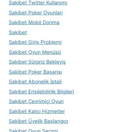
Sakibet Twitter Kullanımı
Sakibet Poker Oyunları
Sakibet Mobil Donma
Sakibet
Sakibet Giriş Problemi
Sakibet Oyun Menüsü
Sakibet Sürpriz Bekleyiş
Sakibet Poker Başarısı
Sakibet Abonelik İptali
Sakibet Erişilebilirlik Bilgileri
Sakibet Çevrimiçi Oyun
Sakibet Kalıcı Hizmetler
Sakibet Üyelik Başlangıcı
Sakibet Oyun Seçimi