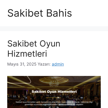
Sakibet Bahis
Sakibet Oyun
Hizmetleri
Mayıs 31, 2025
Yazarı:
admin