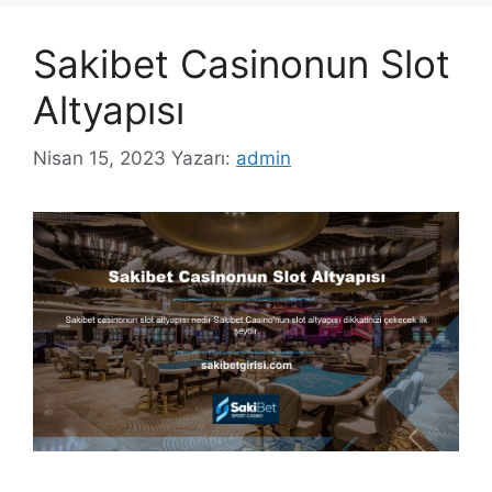
Sakibet Casinonun Slot
Altyapısı
Nisan 15, 2023
Yazarı:
admin