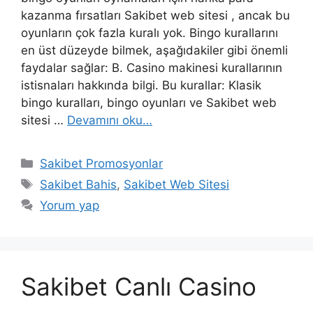
kazanma fırsatları Sakibet web sitesi , ancak bu
oyunların çok fazla kuralı yok. Bingo kurallarını
en üst düzeyde bilmek, aşağıdakiler gibi önemli
faydalar sağlar: B. Casino makinesi kurallarının
istisnaları hakkında bilgi. Bu kurallar: Klasik
bingo kuralları, bingo oyunları ve Sakibet web
sitesi …
Devamını oku…
Kategoriler
Sakibet Promosyonlar
Etiketler
Sakibet Bahis
,
Sakibet Web Sitesi
Yorum yap
Sakibet Canlı Casino