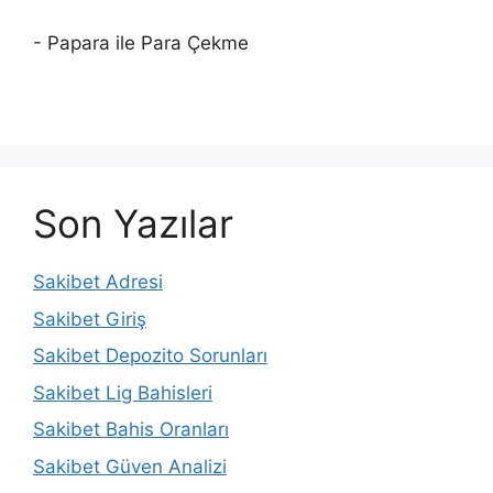
- Papara ile Para Çekme
Son Yazılar
Sakibet Adresi
Sakibet Giriş
Sakibet Depozito Sorunları
Sakibet Lig Bahisleri
Sakibet Bahis Oranları
Sakibet Güven Analizi