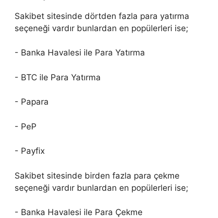
Sakibet sitesinde dörtden fazla para yatırma
seçeneği vardır bunlardan en popülerleri ise;
- Banka Havalesi ile Para Yatırma
- BTC ile Para Yatırma
- Papara
- PeP
- Payfix
Sakibet sitesinde birden fazla para çekme
seçeneği vardır bunlardan en popülerleri ise;
- Banka Havalesi ile Para Çekme