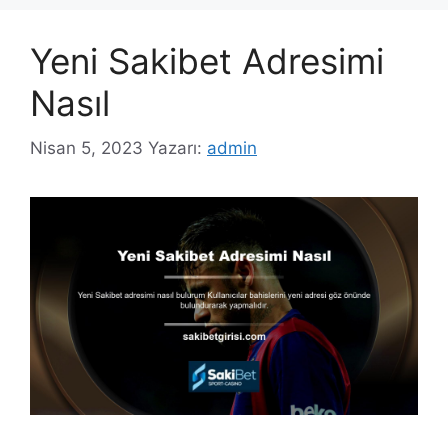
Yeni Sakibet Adresimi
Nasıl
Nisan 5, 2023
Yazarı:
admin