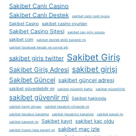
Sakibet Canlı Casino
Sakibet Canlı Destek
sakibet canlı rulet oyunu
Sakibet Casino
sakibet casino oyunları
Sakibet Casino Sitesi
sakibet cep giriş sorunu
sakibet com
sakibet destek ekibi kapandı mı
sakibet facebook hesabı ve sosyal ağı
Sakibet Giriş
sakibet giris twitter
sakibet girişi
Sakibet Giriş Adresi
Sakibet Güncel
sakibet güncel adresi
sakibet güvenilebilir mi
sakibet güvenilir bahis
sakibet güvenilirlik
sakibet güvenlir mi
Sakibet hakkında
sakibet hangi altyapı
sakibet hesabım silinecek mi
sakibet hesabını kapatma
sakibet hesabınız kapatıldı
sakibet kapalı mı
Sakibet kayıt
sakibet kaç oldu
sakibet kapandı mı
sakibet maç izle
sakibet lisansı hala geçerli mi