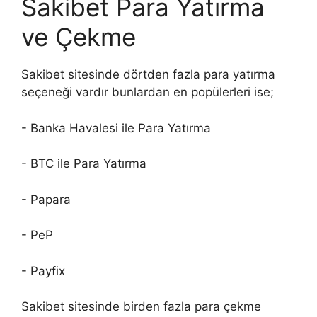
Sakibet Para Yatırma
ve Çekme
Sakibet sitesinde dörtden fazla para yatırma
seçeneği vardır bunlardan en popülerleri ise;
- Banka Havalesi ile Para Yatırma
- BTC ile Para Yatırma
- Papara
- PeP
- Payfix
Sakibet sitesinde birden fazla para çekme