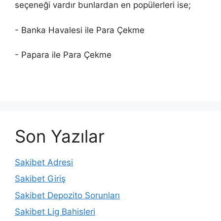
seçeneği vardır bunlardan en popülerleri ise;
- Banka Havalesi ile Para Çekme
- Papara ile Para Çekme
Son Yazılar
Sakibet Adresi
Sakibet Giriş
Sakibet Depozito Sorunları
Sakibet Lig Bahisleri