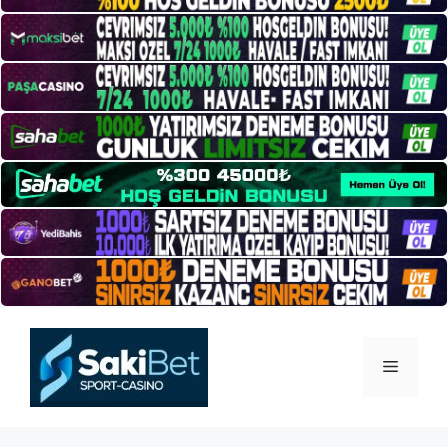
İçeriğe
atla
Menü