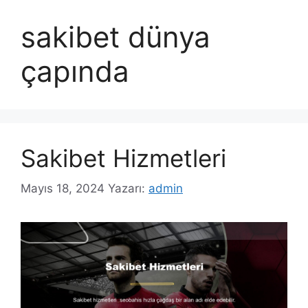
sakibet dünya
çapında
Sakibet Hizmetleri
Mayıs 18, 2024
Yazarı:
admin