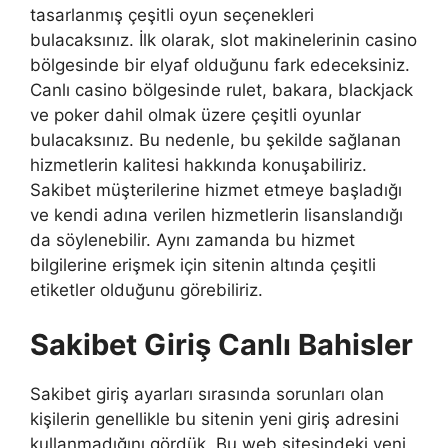
tasarlanmış çeşitli oyun seçenekleri
bulacaksınız. İlk olarak, slot makinelerinin casino
bölgesinde bir elyaf olduğunu fark edeceksiniz.
Canlı casino bölgesinde rulet, bakara, blackjack
ve poker dahil olmak üzere çeşitli oyunlar
bulacaksınız. Bu nedenle, bu şekilde sağlanan
hizmetlerin kalitesi hakkında konuşabiliriz.
Sakibet müşterilerine hizmet etmeye başladığı
ve kendi adına verilen hizmetlerin lisanslandığı
da söylenebilir. Aynı zamanda bu hizmet
bilgilerine erişmek için sitenin altında çeşitli
etiketler olduğunu görebiliriz.
Sakibet Giriş Canlı Bahisler
Sakibet giriş ayarları sırasında sorunları olan
kişilerin genellikle bu sitenin yeni giriş adresini
kullanmadığını gördük. Bu web sitesindeki yeni