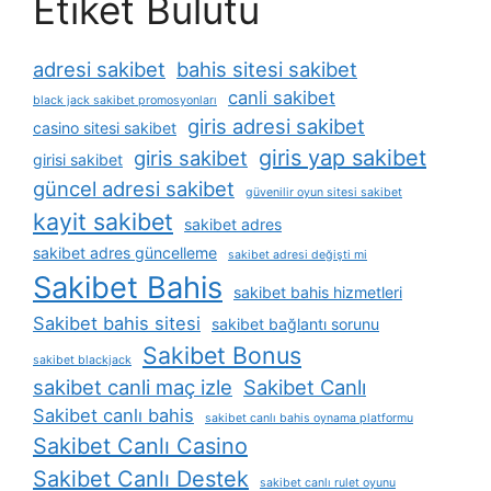
Etiket Bulutu
adresi sakibet
bahis sitesi sakibet
canli sakibet
black jack sakibet promosyonları
giris adresi sakibet
casino sitesi sakibet
giris yap sakibet
giris sakibet
girisi sakibet
güncel adresi sakibet
güvenilir oyun sitesi sakibet
kayit sakibet
sakibet adres
sakibet adres güncelleme
sakibet adresi değişti mi
Sakibet Bahis
sakibet bahis hizmetleri
Sakibet bahis sitesi
sakibet bağlantı sorunu
Sakibet Bonus
sakibet blackjack
sakibet canli maç izle
Sakibet Canlı
Sakibet canlı bahis
sakibet canlı bahis oynama platformu
Sakibet Canlı Casino
Sakibet Canlı Destek
sakibet canlı rulet oyunu