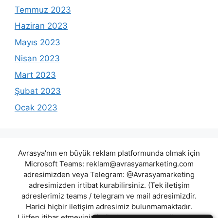
Temmuz 2023
Haziran 2023
Mayıs 2023
Nisan 2023
Mart 2023
Şubat 2023
Ocak 2023
Avrasya'nın en büyük reklam platformunda olmak için
Microsoft Teams:
reklam@avrasyamarketing.com
adresimizden veya Telegram: @Avrasyamarketing
adresimizden irtibat kurabilirsiniz. (Tek iletişim
adreslerimiz teams / telegram ve mail adresimizdir.
Harici hiçbir iletişim adresimiz bulunmamaktadır.
Lütfen itibar etmeyiniz.) Türkiye yasalarına göre 7258