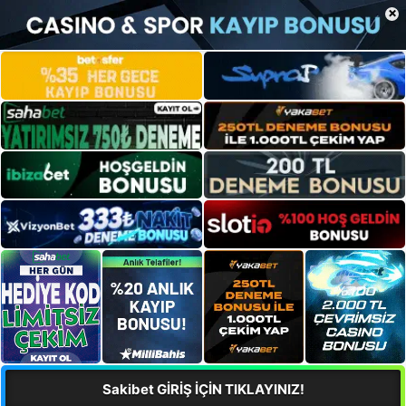
×
Sakibet GİRİŞ İÇİN TIKLAYINIZ!