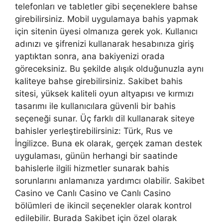
telefonları ve tabletler gibi seçeneklere bahse
girebilirsiniz. Mobil uygulamaya bahis yapmak
için sitenin üyesi olmanıza gerek yok. Kullanıcı
adınızı ve şifrenizi kullanarak hesabınıza giriş
yaptıktan sonra, ana bakiyenizi orada
göreceksiniz. Bu şekilde alışık olduğunuzla aynı
kaliteye bahse girebilirsiniz. Sakibet bahis
sitesi, yüksek kaliteli oyun altyapısı ve kırmızı
tasarımı ile kullanıcılara güvenli bir bahis
seçeneği sunar. Üç farklı dil kullanarak siteye
bahisler yerleştirebilirsiniz: Türk, Rus ve
İngilizce. Buna ek olarak, gerçek zaman destek
uygulaması, günün herhangi bir saatinde
bahislerle ilgili hizmetler sunarak bahis
sorunlarını anlamanıza yardımcı olabilir. Sakibet
Casino ve Canlı Casino ve Canlı Casino
bölümleri de ikincil seçenekler olarak kontrol
edilebilir. Burada Sakibet için özel olarak