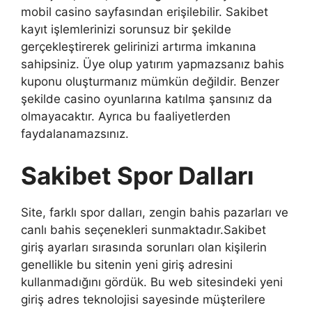
mobil casino sayfasından erişilebilir. Sakibet
kayıt işlemlerinizi sorunsuz bir şekilde
gerçekleştirerek gelirinizi artırma imkanına
sahipsiniz. Üye olup yatırım yapmazsanız bahis
kuponu oluşturmanız mümkün değildir. Benzer
şekilde casino oyunlarına katılma şansınız da
olmayacaktır. Ayrıca bu faaliyetlerden
faydalanamazsınız.
Sakibet Spor Dalları
Site, farklı spor dalları, zengin bahis pazarları ve
canlı bahis seçenekleri sunmaktadır.Sakibet
giriş ayarları sırasında sorunları olan kişilerin
genellikle bu sitenin yeni giriş adresini
kullanmadığını gördük. Bu web sitesindeki yeni
giriş adres teknolojisi sayesinde müşterilere