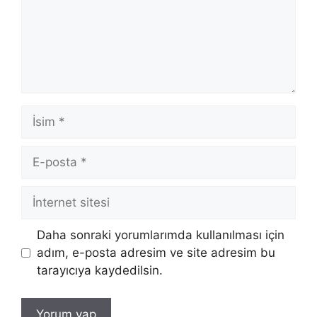
İsim
E-
posta
İnternet
sitesi
Daha sonraki yorumlarımda kullanılması için
adım, e-posta adresim ve site adresim bu
tarayıcıya kaydedilsin.