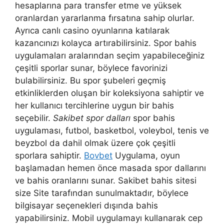
hesaplarına para transfer etme ve yüksek
oranlardan yararlanma fırsatına sahip olurlar.
Ayrıca canlı casino oyunlarına katılarak
kazancınızı kolayca artırabilirsiniz. Spor bahis
uygulamaları aralarından seçim yapabileceğiniz
çeşitli sporlar sunar, böylece favorinizi
bulabilirsiniz. Bu spor şubeleri geçmiş
etkinliklerden oluşan bir koleksiyona sahiptir ve
her kullanıcı tercihlerine uygun bir bahis
seçebilir.
Sakibet spor dalları
spor bahis
uygulaması, futbol, basketbol, voleybol, tenis ve
beyzbol da dahil olmak üzere çok çeşitli
sporlara sahiptir.
Bovbet
Uygulama, oyun
başlamadan hemen önce masada spor dallarını
ve bahis oranlarını sunar. Sakibet bahis sitesi
size Site tarafından sunulmaktadır, böylece
bilgisayar seçenekleri dışında bahis
yapabilirsiniz. Mobil uygulamayı kullanarak cep