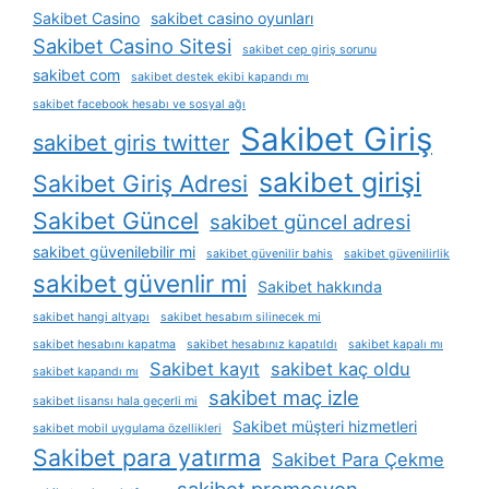
Sakibet Casino
sakibet casino oyunları
Sakibet Casino Sitesi
sakibet cep giriş sorunu
sakibet com
sakibet destek ekibi kapandı mı
sakibet facebook hesabı ve sosyal ağı
Sakibet Giriş
sakibet giris twitter
sakibet girişi
Sakibet Giriş Adresi
Sakibet Güncel
sakibet güncel adresi
sakibet güvenilebilir mi
sakibet güvenilir bahis
sakibet güvenilirlik
sakibet güvenlir mi
Sakibet hakkında
sakibet hangi altyapı
sakibet hesabım silinecek mi
sakibet hesabını kapatma
sakibet hesabınız kapatıldı
sakibet kapalı mı
Sakibet kayıt
sakibet kaç oldu
sakibet kapandı mı
sakibet maç izle
sakibet lisansı hala geçerli mi
Sakibet müşteri hizmetleri
sakibet mobil uygulama özellikleri
Sakibet para yatırma
Sakibet Para Çekme