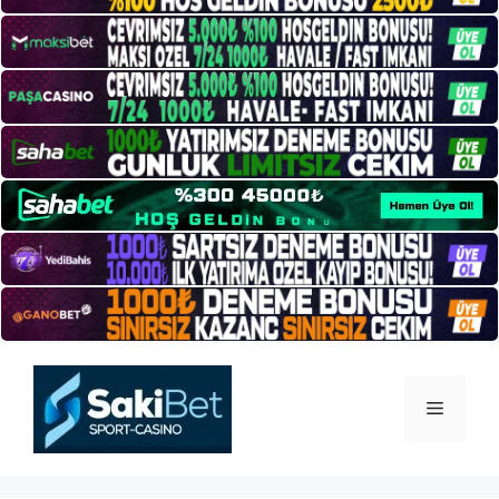
İçeriğe
atla
Menü