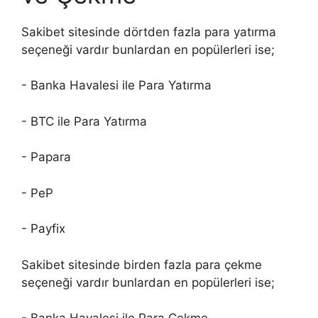
Sakibet sitesinde dörtden fazla para yatırma
seçeneği vardır bunlardan en popülerleri ise;
- Banka Havalesi ile Para Yatırma
- BTC ile Para Yatırma
- Papara
- PeP
- Payfix
Sakibet sitesinde birden fazla para çekme
seçeneği vardır bunlardan en popülerleri ise;