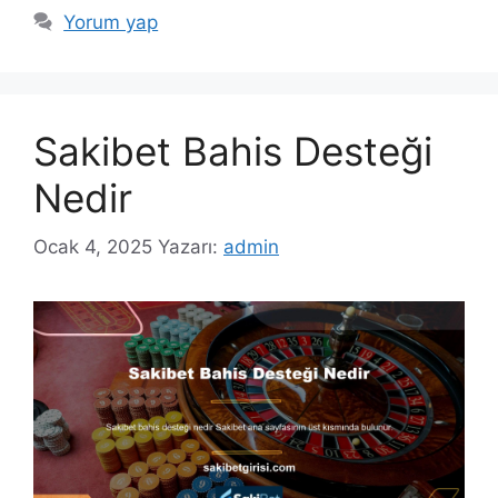
Yorum yap
Sakibet Bahis Desteği
Nedir
Ocak 4, 2025
Yazarı:
admin