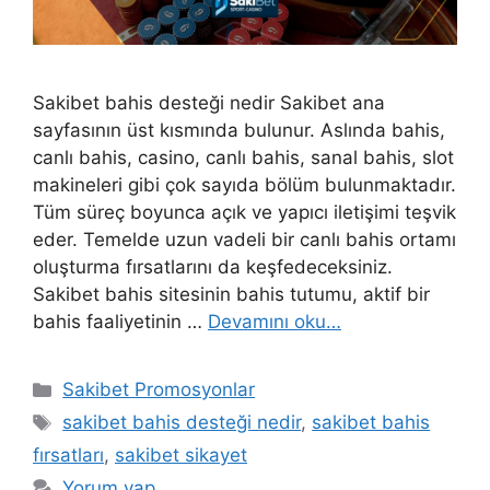
Sakibet bahis desteği nedir Sakibet ana
sayfasının üst kısmında bulunur. Aslında bahis,
canlı bahis, casino, canlı bahis, sanal bahis, slot
makineleri gibi çok sayıda bölüm bulunmaktadır.
Tüm süreç boyunca açık ve yapıcı iletişimi teşvik
eder. Temelde uzun vadeli bir canlı bahis ortamı
oluşturma fırsatlarını da keşfedeceksiniz.
Sakibet bahis sitesinin bahis tutumu, aktif bir
bahis faaliyetinin …
Devamını oku…
Kategoriler
Sakibet Promosyonlar
Etiketler
sakibet bahis desteği nedir
,
sakibet bahis
fırsatları
,
sakibet sikayet
Yorum yap