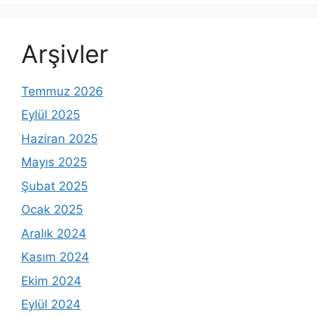
Arşivler
Temmuz 2026
Eylül 2025
Haziran 2025
Mayıs 2025
Şubat 2025
Ocak 2025
Aralık 2024
Kasım 2024
Ekim 2024
Eylül 2024