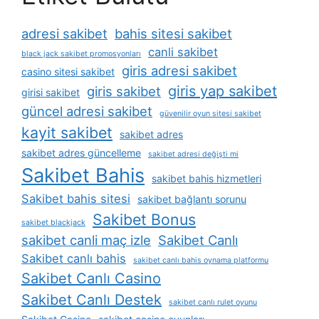
adresi sakibet
bahis sitesi sakibet
canli sakibet
black jack sakibet promosyonları
giris adresi sakibet
casino sitesi sakibet
giris yap sakibet
giris sakibet
girisi sakibet
güncel adresi sakibet
güvenilir oyun sitesi sakibet
kayit sakibet
sakibet adres
sakibet adres güncelleme
sakibet adresi değişti mi
Sakibet Bahis
sakibet bahis hizmetleri
Sakibet bahis sitesi
sakibet bağlantı sorunu
Sakibet Bonus
sakibet blackjack
sakibet canli maç izle
Sakibet Canlı
Sakibet canlı bahis
sakibet canlı bahis oynama platformu
Sakibet Canlı Casino
Sakibet Canlı Destek
sakibet canlı rulet oyunu