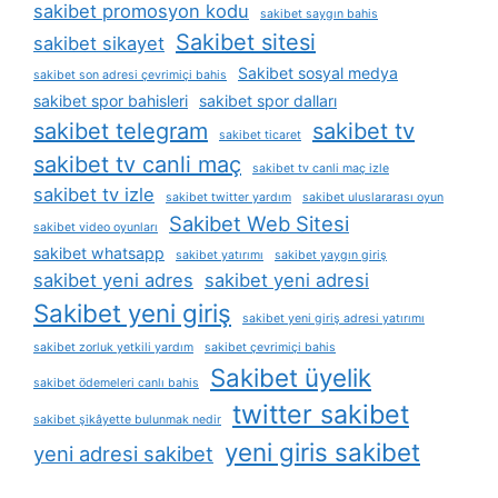
sakibet promosyon kodu
sakibet saygın bahis
Sakibet sitesi
sakibet sikayet
Sakibet sosyal medya
sakibet son adresi çevrimiçi bahis
sakibet spor bahisleri
sakibet spor dalları
sakibet telegram
sakibet tv
sakibet ticaret
sakibet tv canli maç
sakibet tv canli maç izle
sakibet tv izle
sakibet twitter yardım
sakibet uluslararası oyun
Sakibet Web Sitesi
sakibet video oyunları
sakibet whatsapp
sakibet yatırımı
sakibet yaygın giriş
sakibet yeni adres
sakibet yeni adresi
Sakibet yeni giriş
sakibet yeni giriş adresi yatırımı
sakibet zorluk yetkili yardım
sakibet çevrimiçi bahis
Sakibet üyelik
sakibet ödemeleri canlı bahis
twitter sakibet
sakibet şikâyette bulunmak nedir
yeni giris sakibet
yeni adresi sakibet