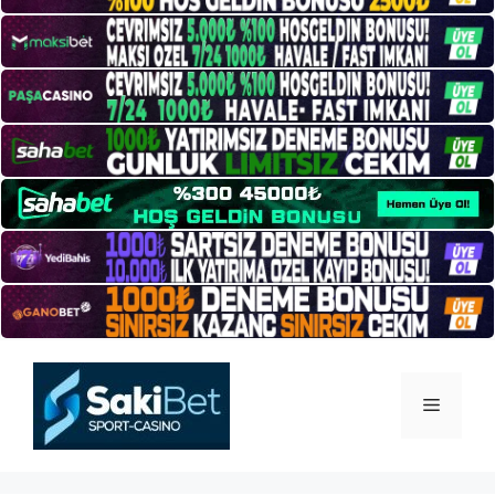
İçeriğe
atla
Menü