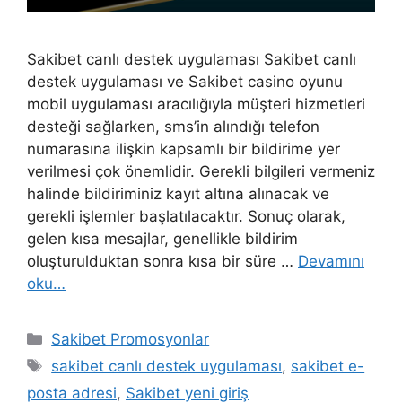
Sakibet canlı destek uygulaması Sakibet canlı
destek uygulaması ve Sakibet casino oyunu
mobil uygulaması aracılığıyla müşteri hizmetleri
desteği sağlarken, sms’in alındığı telefon
numarasına ilişkin kapsamlı bir bildirime yer
verilmesi çok önemlidir. Gerekli bilgileri vermeniz
halinde bildiriminiz kayıt altına alınacak ve
gerekli işlemler başlatılacaktır. Sonuç olarak,
gelen kısa mesajlar, genellikle bildirim
oluşturulduktan sonra kısa bir süre …
Devamını
oku…
Kategoriler
Sakibet Promosyonlar
Etiketler
sakibet canlı destek uygulaması
,
sakibet e-
posta adresi
,
Sakibet yeni giriş