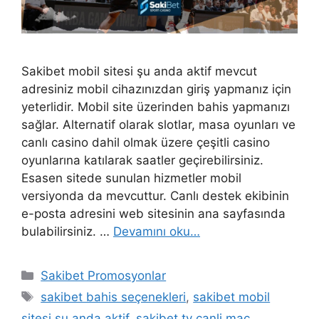
Sakibet mobil sitesi şu anda aktif mevcut
adresiniz mobil cihazınızdan giriş yapmanız için
yeterlidir. Mobil site üzerinden bahis yapmanızı
sağlar. Alternatif olarak slotlar, masa oyunları ve
canlı casino dahil olmak üzere çeşitli casino
oyunlarına katılarak saatler geçirebilirsiniz.
Esasen sitede sunulan hizmetler mobil
versiyonda da mevcuttur. Canlı destek ekibinin
e-posta adresini web sitesinin ana sayfasında
bulabilirsiniz. …
Devamını oku…
Kategoriler
Sakibet Promosyonlar
Etiketler
sakibet bahis seçenekleri
,
sakibet mobil
sitesi şu anda aktif
,
sakibet tv canli maç