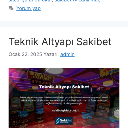
Yorum yap
Teknik Altyapı Sakibet
Ocak 22, 2025
Yazarı:
admin