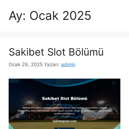
Ay:
Ocak 2025
Sakibet Slot Bölümü
Ocak 29, 2025
Yazarı:
admin