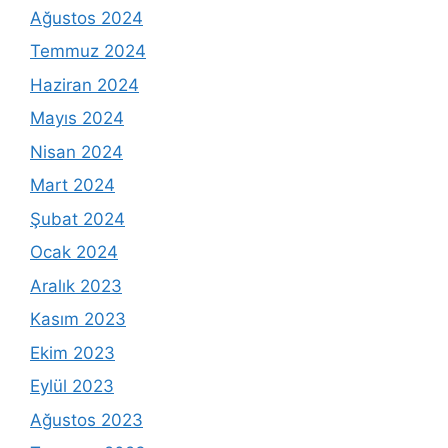
Ağustos 2024
Temmuz 2024
Haziran 2024
Mayıs 2024
Nisan 2024
Mart 2024
Şubat 2024
Ocak 2024
Aralık 2023
Kasım 2023
Ekim 2023
Eylül 2023
Ağustos 2023