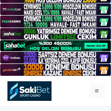
İçeriğe
atla
Menü