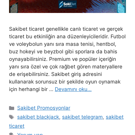
Sakibet ticaret genellikle canlı ticaret ve gerçek
ticaret bu etkinliğin ana düzenleyicileridir. Futbol
ve voleybolun yanı sıra masa tenisi, hentbol, ​​
buz hokeyi ve beyzbol gibi sporlara da bahis
oynayabilirsiniz. Premium ve popüler içeriğin
yanı sıra özel ve çok rağbet gören materyallere
de erişebilirsiniz. Sakibet giriş adresini
kullanarak sorunsuz bir şekilde oyun oynamak
için herhangi bir …
Devamını oku…
Kategoriler
Sakibet Promosyonlar
Etiketler
sakibet blackjack
,
sakibet telegram
,
sakibet
ticaret