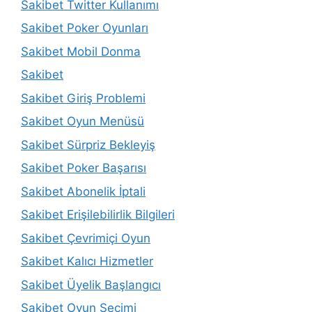
Sakibet Twitter Kullanımı
Sakibet Poker Oyunları
Sakibet Mobil Donma
Sakibet
Sakibet Giriş Problemi
Sakibet Oyun Menüsü
Sakibet Sürpriz Bekleyiş
Sakibet Poker Başarısı
Sakibet Abonelik İptali
Sakibet Erişilebilirlik Bilgileri
Sakibet Çevrimiçi Oyun
Sakibet Kalıcı Hizmetler
Sakibet Üyelik Başlangıcı
Sakibet Oyun Seçimi