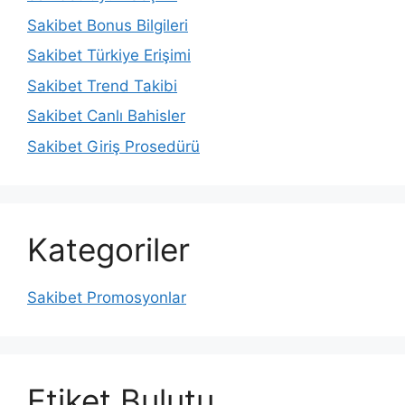
Sakibet Bonus Bilgileri
Sakibet Türkiye Erişimi
Sakibet Trend Takibi
Sakibet Canlı Bahisler
Sakibet Giriş Prosedürü
Kategoriler
Sakibet Promosyonlar
Etiket Bulutu