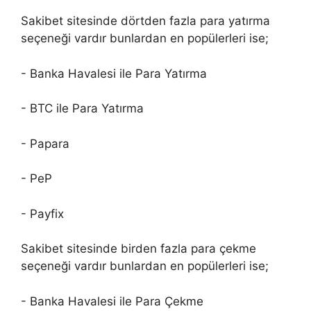
Sakibet sitesinde dörtden fazla para yatırma
seçeneği vardır bunlardan en popülerleri ise;
- Banka Havalesi ile Para Yatırma
- BTC ile Para Yatırma
- Papara
- PeP
- Payfix
Sakibet sitesinde birden fazla para çekme
seçeneği vardır bunlardan en popülerleri ise;
- Banka Havalesi ile Para Çekme