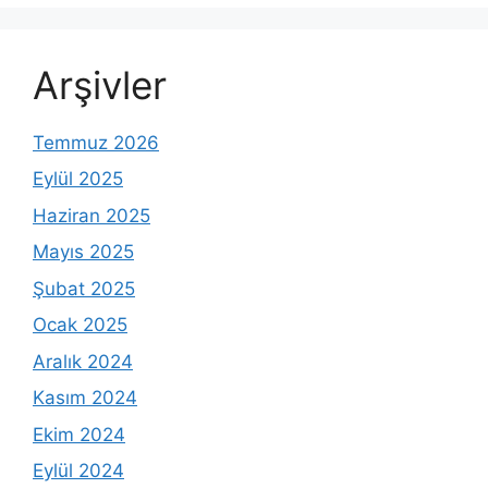
Arşivler
Temmuz 2026
Eylül 2025
Haziran 2025
Mayıs 2025
Şubat 2025
Ocak 2025
Aralık 2024
Kasım 2024
Ekim 2024
Eylül 2024