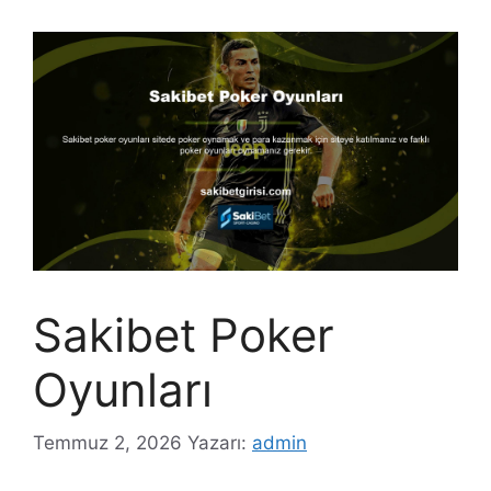
Sakibet Poker
Oyunları
Temmuz 2, 2026
Yazarı:
admin