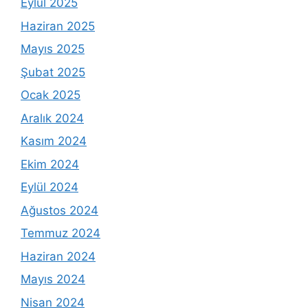
Eylül 2025
Haziran 2025
Mayıs 2025
Şubat 2025
Ocak 2025
Aralık 2024
Kasım 2024
Ekim 2024
Eylül 2024
Ağustos 2024
Temmuz 2024
Haziran 2024
Mayıs 2024
Nisan 2024