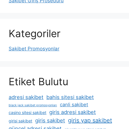
Sakibet Giriş Prosedürü
Kategoriler
Sakibet Promosyonlar
Etiket Bulutu
adresi sakibet
bahis sitesi sakibet
canli sakibet
black jack sakibet promosyonları
giris adresi sakibet
casino sitesi sakibet
giris yap sakibet
giris sakibet
girisi sakibet
güncel adresi sakibet