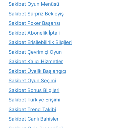
Sakibet Oyun Menüsü
Sakibet Sürpriz Bekleyiş
Sakibet Poker Başarısı
Sakibet Abonelik İptali
Sakibet Erişilebilirlik Bilgileri
Sakibet Çevrimiçi Oyun
Sakibet Kalıcı Hizmetler
Sakibet Üyelik Başlangıcı
Sakibet Oyun Seçimi
Sakibet Bonus Bilgileri
Sakibet Türkiye Erişimi
Sakibet Trend Takibi
Sakibet Canlı Bahisler