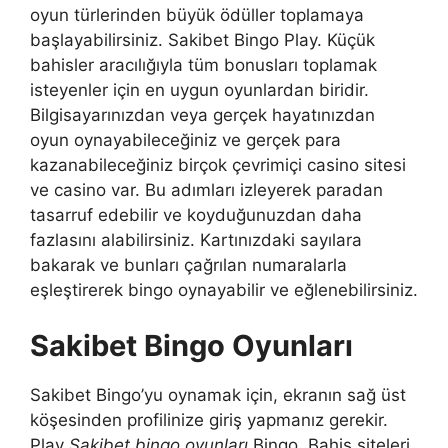
oyun türlerinden büyük ödüller toplamaya
başlayabilirsiniz. Sakibet Bingo Play. Küçük
bahisler aracılığıyla tüm bonusları toplamak
isteyenler için en uygun oyunlardan biridir.
Bilgisayarınızdan veya gerçek hayatınızdan
oyun oynayabileceğiniz ve gerçek para
kazanabileceğiniz birçok çevrimiçi casino sitesi
ve casino var. Bu adımları izleyerek paradan
tasarruf edebilir ve koyduğunuzdan daha
fazlasını alabilirsiniz. Kartınızdaki sayılara
bakarak ve bunları çağrılan numaralarla
eşleştirerek bingo oynayabilir ve eğlenebilirsiniz.
Sakibet Bingo Oyunları
Sakibet Bingo’yu oynamak için, ekranın sağ üst
köşesinden profilinize giriş yapmanız gerekir.
Play
Sakibet bingo oyunları
Bingo. Bahis siteleri,