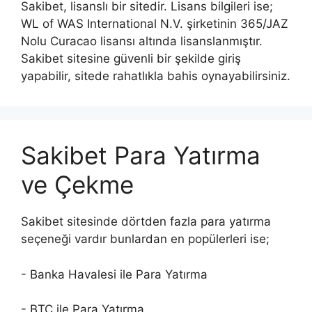
Sakibet, lisanslı bir sitedir. Lisans bilgileri ise;
WL of WAS International N.V. şirketinin 365/JAZ
Nolu Curacao lisansı altında lisanslanmıştır.
Sakibet sitesine güvenli bir şekilde giriş
yapabilir, sitede rahatlıkla bahis oynayabilirsiniz.
Sakibet Para Yatırma
ve Çekme
Sakibet sitesinde dörtden fazla para yatırma
seçeneği vardır bunlardan en popülerleri ise;
- Banka Havalesi ile Para Yatırma
- BTC ile Para Yatırma