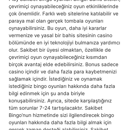
çevrimiçi oynayabileceğiniz oyun etkinliklerinde
çok önemlidir. Farklı web sitelerine katılabilir ve
paraya mal olan gerçek tombala oyunları
oynayabilirsiniz. Bu oyun, daha iyi kararlar
vermenize ve yasal bir bahis sitesinin casino
bölümünde en iyi teknolojiyi bulmanıza yardımcı
olur. Sakibet bir üyesi olmaktan, özellikle de
çevrimiçi oyun oynayabileceğiniz kısımdan
birçok avantaj elde edebilirsiniz. Bonus sadece
casino içindir ve daha fazla para kaybetmenizi
sağlamak içindir. İstediğiniz ve oynamak
istediğiniz bingo oyunları hakkında daha fazla
bilgi edinmek için şu anda biriyle
konuşabilirsiniz. Ayrıca, sitede karşılaştığınız
tüm sorunlar 7-24 tartışılacaktır. Sakibet
Bingo’nun hizmetinde sizi ilgilendirecek bingo
oyunları hakkında daha fazla bilgi almak için
gerçek zaman desteği alabilirsiniz. Sakibet