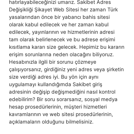
hatırlayabileceğinizi umarız. Sakibet Adres
Değişikliği Şikayet Web Sitesi her zaman Türk
yasalarından önce bir yabancı bahis sitesi
olarak kabul edilecek ve her zaman kabul
edilecek, yayınlarının ve hizmetlerinin adresi
tam olarak belirlenecek ve bu adrese erişimi
kısıtlama kararı size gelecek. Hepimiz bu kararın
erişim sorunlarına neden olacağını biliyoruz.
Hesabınızla ilgili bir sorunu çözmeye
çalışıyorsanız, girdiğiniz yeni adres veya şirketin
size verdiği adres iyi. Bu yön için aynı
uygulamayı kullandığımda Sakibet giriş
adresinin değişip değişmediğini nasıl kontrol
edebilirim? Bir soru sorarsanız, sosyal medya
hesap prosedürlerinin, müşteri hizmetleri
kavramlarının ve web sitesi prosedürlerinin,
açıklamaların olduğunu bilmelisiniz.