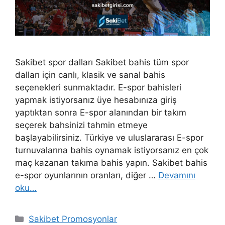
Sakibet spor dalları Sakibet bahis tüm spor
dalları için canlı, klasik ve sanal bahis
seçenekleri sunmaktadır. E-spor bahisleri
yapmak istiyorsanız üye hesabınıza giriş
yaptıktan sonra E-spor alanından bir takım
seçerek bahsinizi tahmin etmeye
başlayabilirsiniz. Türkiye ve uluslararası E-spor
turnuvalarına bahis oynamak istiyorsanız en çok
maç kazanan takıma bahis yapın. Sakibet bahis
e-spor oyunlarının oranları, diğer …
Devamını
oku…
Kategoriler
Sakibet Promosyonlar