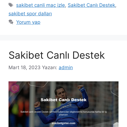
Etiketler
sakibet canli maç izle
,
Sakibet Canlı Destek
,
sakibet spor dalları
Yorum yap
Sakibet Canlı Destek
Mart 18, 2023
Yazarı:
admin