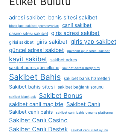
Etiket Bulutu
adresi sakibet
bahis sitesi sakibet
canli sakibet
black jack sakibet promosyonları
giris adresi sakibet
casino sitesi sakibet
giris yap sakibet
giris sakibet
girisi sakibet
güncel adresi sakibet
güvenilir oyun sitesi sakibet
kayit sakibet
sakibet adres
sakibet adres güncelleme
sakibet adresi değişti mi
Sakibet Bahis
sakibet bahis hizmetleri
Sakibet bahis sitesi
sakibet bağlantı sorunu
Sakibet Bonus
sakibet blackjack
sakibet canli maç izle
Sakibet Canlı
Sakibet canlı bahis
sakibet canlı bahis oynama platformu
Sakibet Canlı Casino
Sakibet Canlı Destek
sakibet canlı rulet oyunu