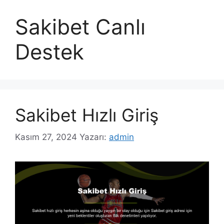
Sakibet Canlı
Destek
Sakibet Hızlı Giriş
Kasım 27, 2024
Yazarı:
admin