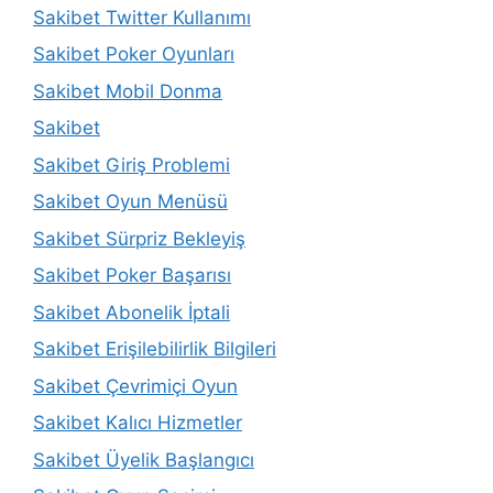
Sakibet Twitter Kullanımı
Sakibet Poker Oyunları
Sakibet Mobil Donma
Sakibet
Sakibet Giriş Problemi
Sakibet Oyun Menüsü
Sakibet Sürpriz Bekleyiş
Sakibet Poker Başarısı
Sakibet Abonelik İptali
Sakibet Erişilebilirlik Bilgileri
Sakibet Çevrimiçi Oyun
Sakibet Kalıcı Hizmetler
Sakibet Üyelik Başlangıcı