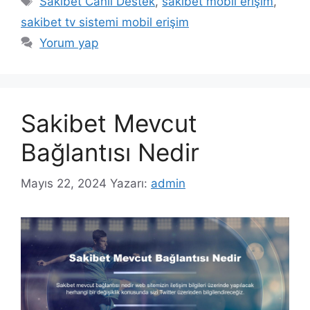
Sakibet Canlı Destek
,
sakibet mobil erişim
,
sakibet tv sistemi mobil erişim
Yorum yap
Sakibet Mevcut
Bağlantısı Nedir
Mayıs 22, 2024
Yazarı:
admin