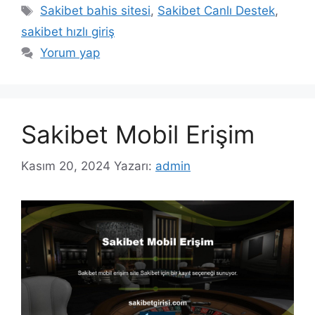
Etiketler
Sakibet bahis sitesi
,
Sakibet Canlı Destek
,
sakibet hızlı giriş
Yorum yap
Sakibet Mobil Erişim
Kasım 20, 2024
Yazarı:
admin