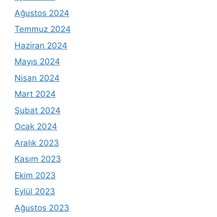
Ağustos 2024
Temmuz 2024
Haziran 2024
Mayıs 2024
Nisan 2024
Mart 2024
Şubat 2024
Ocak 2024
Aralık 2023
Kasım 2023
Ekim 2023
Eylül 2023
Ağustos 2023