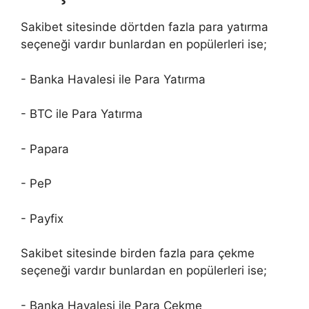
Sakibet sitesinde dörtden fazla para yatırma
seçeneği vardır bunlardan en popülerleri ise;
- Banka Havalesi ile Para Yatırma
- BTC ile Para Yatırma
- Papara
- PeP
- Payfix
Sakibet sitesinde birden fazla para çekme
seçeneği vardır bunlardan en popülerleri ise;
- Banka Havalesi ile Para Çekme