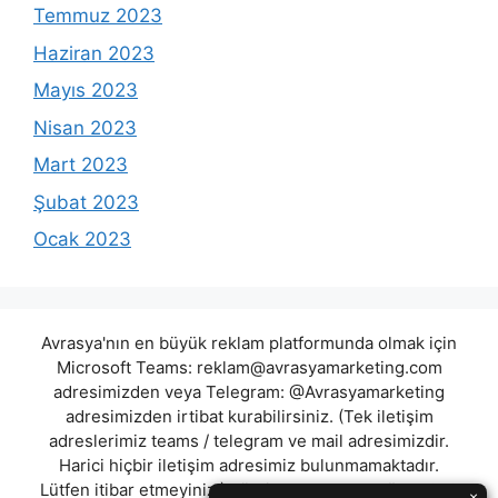
Temmuz 2023
Haziran 2023
Mayıs 2023
Nisan 2023
Mart 2023
Şubat 2023
Ocak 2023
Avrasya'nın en büyük reklam platformunda olmak için
Microsoft Teams:
reklam@avrasyamarketing.com
adresimizden veya Telegram: @Avrasyamarketing
adresimizden irtibat kurabilirsiniz. (Tek iletişim
adreslerimiz teams / telegram ve mail adresimizdir.
Harici hiçbir iletişim adresimiz bulunmamaktadır.
Lütfen itibar etmeyiniz.) Türkiye yasalarına göre 7258