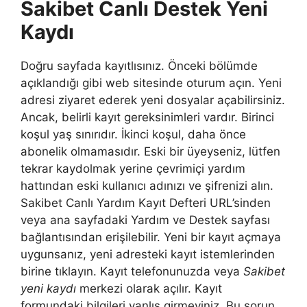
Sakibet Canlı Destek Yeni
Kaydı
Doğru sayfada kayıtlısınız. Önceki bölümde
açıklandığı gibi web sitesinde oturum açın. Yeni
adresi ziyaret ederek yeni dosyalar açabilirsiniz.
Ancak, belirli kayıt gereksinimleri vardır. Birinci
koşul yaş sınırıdır. İkinci koşul, daha önce
abonelik olmamasıdır. Eski bir üyeyseniz, lütfen
tekrar kaydolmak yerine çevrimiçi yardım
hattından eski kullanıcı adınızı ve şifrenizi alın.
Sakibet Canlı Yardım Kayıt Defteri URL’sinden
veya ana sayfadaki Yardım ve Destek sayfası
bağlantısından erişilebilir. Yeni bir kayıt açmaya
uygunsanız, yeni adresteki kayıt istemlerinden
birine tıklayın. Kayıt telefonunuzda veya
Sakibet
yeni kaydı
merkezi olarak açılır. Kayıt
formundaki bilgileri yanlış girmeyiniz. Bu sorun