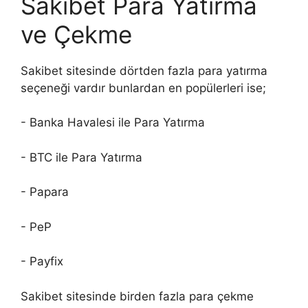
Sakibet Para Yatırma
ve Çekme
Sakibet sitesinde dörtden fazla para yatırma
seçeneği vardır bunlardan en popülerleri ise;
- Banka Havalesi ile Para Yatırma
- BTC ile Para Yatırma
- Papara
- PeP
- Payfix
Sakibet sitesinde birden fazla para çekme