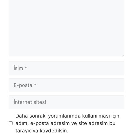
İsim
E-
posta
İnternet
sitesi
Daha sonraki yorumlarımda kullanılması için
adım, e-posta adresim ve site adresim bu
tarayıcıya kaydedilsin.