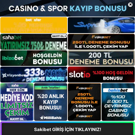
×
Sakibet GİRİŞ İÇİN TIKLAYINIZ!