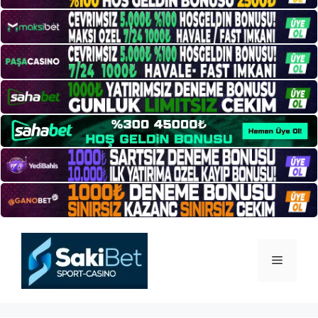
İçeriğe
atla
Menü