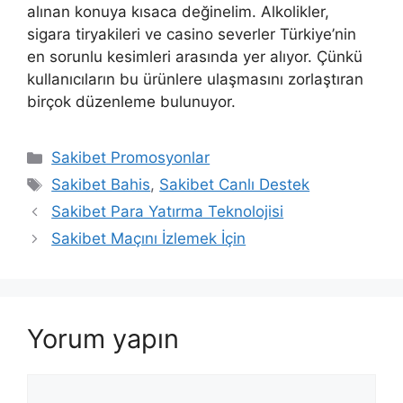
alınan konuya kısaca değinelim. Alkolikler,
sigara tiryakileri ve casino severler Türkiye’nin
en sorunlu kesimleri arasında yer alıyor. Çünkü
kullanıcıların bu ürünlere ulaşmasını zorlaştıran
birçok düzenleme bulunuyor.
Kategoriler
Sakibet Promosyonlar
Etiketler
Sakibet Bahis
,
Sakibet Canlı Destek
Sakibet Para Yatırma Teknolojisi
Sakibet Maçını İzlemek İçin
Yorum yapın
Yorum