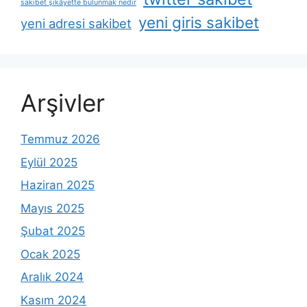
sakibet şikâyette bulunmak nedir
yeni giris sakibet
yeni adresi sakibet
Arşivler
Temmuz 2026
Eylül 2025
Haziran 2025
Mayıs 2025
Şubat 2025
Ocak 2025
Aralık 2024
Kasım 2024