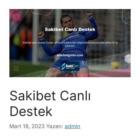
Sakibet Canlı
Destek
Mart 18, 2023
Yazarı:
admin