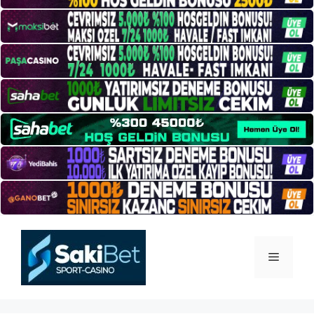
İçeriğe
atla
Menü