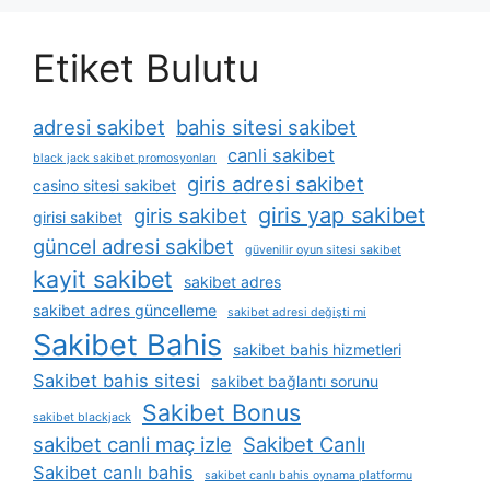
Etiket Bulutu
adresi sakibet
bahis sitesi sakibet
canli sakibet
black jack sakibet promosyonları
giris adresi sakibet
casino sitesi sakibet
giris yap sakibet
giris sakibet
girisi sakibet
güncel adresi sakibet
güvenilir oyun sitesi sakibet
kayit sakibet
sakibet adres
sakibet adres güncelleme
sakibet adresi değişti mi
Sakibet Bahis
sakibet bahis hizmetleri
Sakibet bahis sitesi
sakibet bağlantı sorunu
Sakibet Bonus
sakibet blackjack
sakibet canli maç izle
Sakibet Canlı
Sakibet canlı bahis
sakibet canlı bahis oynama platformu