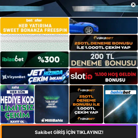
×
Sakibet GİRİŞ İÇİN TIKLAYINIZ!