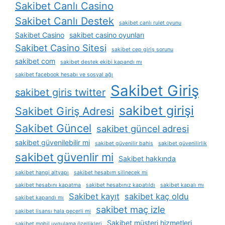
Sakibet Canlı Casino
Sakibet Canlı Destek
sakibet canlı rulet oyunu
Sakibet Casino
sakibet casino oyunları
Sakibet Casino Sitesi
sakibet cep giriş sorunu
sakibet com
sakibet destek ekibi kapandı mı
sakibet facebook hesabı ve sosyal ağı
Sakibet Giriş
sakibet giris twitter
sakibet girişi
Sakibet Giriş Adresi
Sakibet Güncel
sakibet güncel adresi
sakibet güvenilebilir mi
sakibet güvenilir bahis
sakibet güvenilirlik
sakibet güvenlir mi
Sakibet hakkında
sakibet hangi altyapı
sakibet hesabım silinecek mi
sakibet hesabını kapatma
sakibet hesabınız kapatıldı
sakibet kapalı mı
Sakibet kayıt
sakibet kaç oldu
sakibet kapandı mı
sakibet maç izle
sakibet lisansı hala geçerli mi
Sakibet müşteri hizmetleri
sakibet mobil uygulama özellikleri