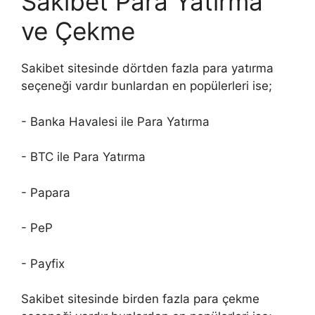
Sakibet Para Yatırma
ve Çekme
Sakibet sitesinde dörtden fazla para yatırma
seçeneği vardır bunlardan en popülerleri ise;
- Banka Havalesi ile Para Yatırma
- BTC ile Para Yatırma
- Papara
- PeP
- Payfix
Sakibet sitesinde birden fazla para çekme