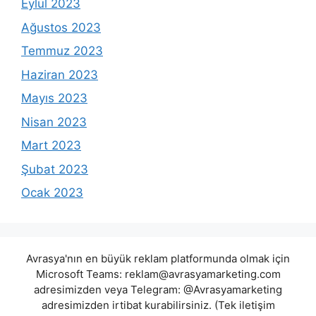
Eylül 2023
Ağustos 2023
Temmuz 2023
Haziran 2023
Mayıs 2023
Nisan 2023
Mart 2023
Şubat 2023
Ocak 2023
Avrasya'nın en büyük reklam platformunda olmak için
Microsoft Teams:
reklam@avrasyamarketing.com
adresimizden veya Telegram: @Avrasyamarketing
adresimizden irtibat kurabilirsiniz. (Tek iletişim