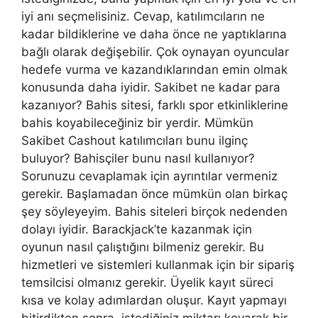
iyi anı seçmelisiniz. Cevap, katılımcıların ne
kadar bildiklerine ve daha önce ne yaptıklarına
bağlı olarak değişebilir. Çok oynayan oyuncular
hedefe vurma ve kazandıklarından emin olmak
konusunda daha iyidir. Sakibet ne kadar para
kazanıyor? Bahis sitesi, farklı spor etkinliklerine
bahis koyabileceğiniz bir yerdir. Mümkün
Sakibet Cashout katılımcıları bunu ilginç
buluyor? Bahisçiler bunu nasıl kullanıyor?
Sorunuzu cevaplamak için ayrıntılar vermeniz
gerekir. Başlamadan önce mümkün olan birkaç
şey söyleyeyim. Bahis siteleri birçok nedenden
dolayı iyidir. Barackjack’te kazanmak için
oyunun nasıl çalıştığını bilmeniz gerekir. Bu
hizmetleri ve sistemleri kullanmak için bir sipariş
temsilcisi olmanız gerekir. Üyelik kayıt süreci
kısa ve kolay adımlardan oluşur. Kayıt yapmayı
bitirdikten sonra, istediğiniz miktarı koyarak bir