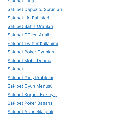
Sakibet Giriş
Sakibet Depozito Sorunları
Sakibet Lig Bahisleri
Sakibet Bahis Oranları
Sakibet Güven Analizi
Sakibet Twitter Kullanımı
Sakibet Poker Oyunları
Sakibet Mobil Donma
Sakibet
Sakibet Giriş Problemi
Sakibet Oyun Menüsü
Sakibet Sürpriz Bekleyiş
Sakibet Poker Başarısı
Sakibet Abonelik İptali