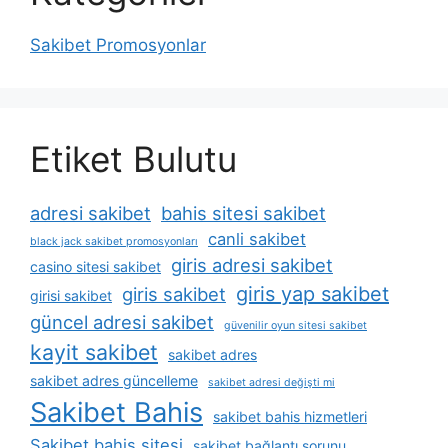
Sakibet Promosyonlar
Etiket Bulutu
adresi sakibet
bahis sitesi sakibet
canli sakibet
black jack sakibet promosyonları
giris adresi sakibet
casino sitesi sakibet
giris yap sakibet
giris sakibet
girisi sakibet
güncel adresi sakibet
güvenilir oyun sitesi sakibet
kayit sakibet
sakibet adres
sakibet adres güncelleme
sakibet adresi değişti mi
Sakibet Bahis
sakibet bahis hizmetleri
Sakibet bahis sitesi
sakibet bağlantı sorunu