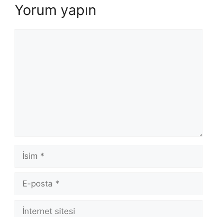
Yorum yapın
Yorum
İsim
E-
posta
İnternet