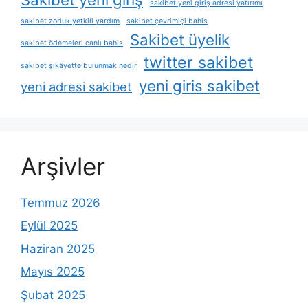
sakibet yeni giriş adresi yatırımı
sakibet zorluk yetkili yardım
sakibet çevrimiçi bahis
Sakibet üyelik
sakibet ödemeleri canlı bahis
twitter sakibet
sakibet şikâyette bulunmak nedir
yeni giris sakibet
yeni adresi sakibet
Arşivler
Temmuz 2026
Eylül 2025
Haziran 2025
Mayıs 2025
Şubat 2025