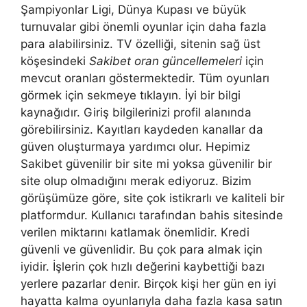
Şampiyonlar Ligi, Dünya Kupası ve büyük
turnuvalar gibi önemli oyunlar için daha fazla
para alabilirsiniz. TV özelliği, sitenin sağ üst
köşesindeki
Sakibet oran güncellemeleri
için
mevcut oranları göstermektedir. Tüm oyunları
görmek için sekmeye tıklayın. İyi bir bilgi
kaynağıdır. Giriş bilgilerinizi profil alanında
görebilirsiniz. Kayıtları kaydeden kanallar da
güven oluşturmaya yardımcı olur. Hepimiz
Sakibet güvenilir bir site mi yoksa güvenilir bir
site olup olmadığını merak ediyoruz. Bizim
görüşümüze göre, site çok istikrarlı ve kaliteli bir
platformdur. Kullanıcı tarafından bahis sitesinde
verilen miktarını katlamak önemlidir. Kredi
güvenli ve güvenlidir. Bu çok para almak için
iyidir. İşlerin çok hızlı değerini kaybettiği bazı
yerlere pazarlar denir. Birçok kişi her gün en iyi
hayatta kalma oyunlarıyla daha fazla kasa satın