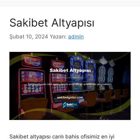
Sakibet Altyapısı
Şubat 10, 2024
Yazarı:
admin
Sakibet altyapısı canlı bahis ofisimiz en iyi