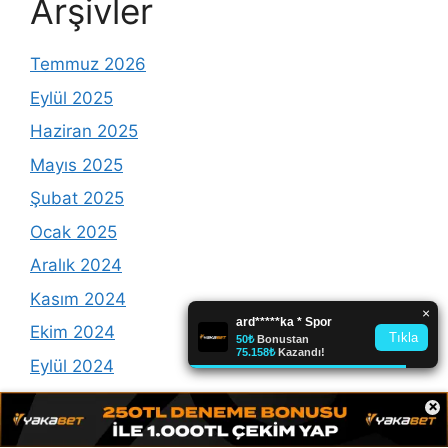
Arşivler
Temmuz 2026
Eylül 2025
Haziran 2025
Mayıs 2025
Şubat 2025
Ocak 2025
Aralık 2024
Kasım 2024
Ekim 2024
Eylül 2024
Ağustos 2024
×
Temmuz 2024