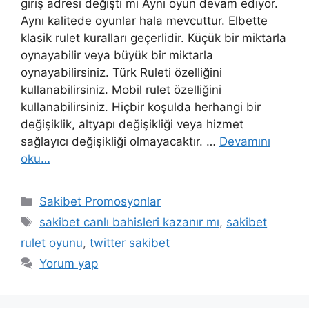
giriş adresi değişti mi Aynı oyun devam ediyor.
Aynı kalitede oyunlar hala mevcuttur. Elbette
klasik rulet kuralları geçerlidir. Küçük bir miktarla
oynayabilir veya büyük bir miktarla
oynayabilirsiniz. Türk Ruleti özelliğini
kullanabilirsiniz. Mobil rulet özelliğini
kullanabilirsiniz. Hiçbir koşulda herhangi bir
değişiklik, altyapı değişikliği veya hizmet
sağlayıcı değişikliği olmayacaktır. …
Devamını
oku…
Kategoriler
Sakibet Promosyonlar
Etiketler
sakibet canlı bahisleri kazanır mı
,
sakibet
rulet oyunu
,
twitter sakibet
Yorum yap