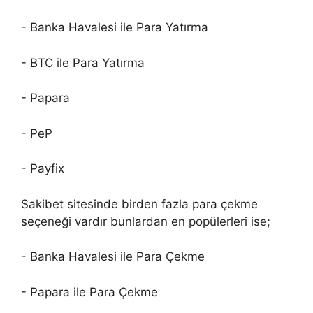
- Banka Havalesi ile Para Yatırma
- BTC ile Para Yatırma
- Papara
- PeP
- Payfix
Sakibet sitesinde birden fazla para çekme
seçeneği vardır bunlardan en popülerleri ise;
- Banka Havalesi ile Para Çekme
- Papara ile Para Çekme