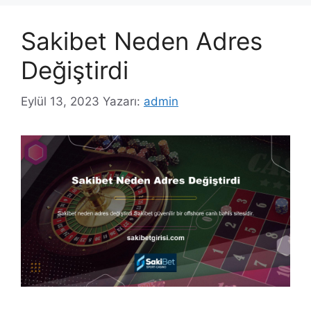
Sakibet Neden Adres
Değiştirdi
Eylül 13, 2023
Yazarı:
admin