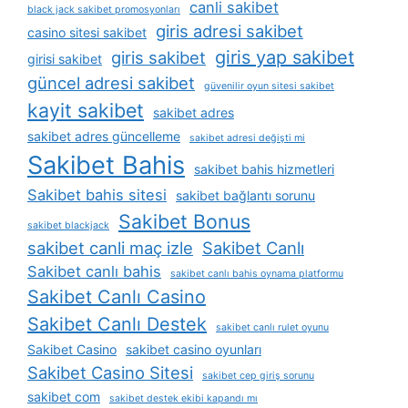
canli sakibet
black jack sakibet promosyonları
giris adresi sakibet
casino sitesi sakibet
giris yap sakibet
giris sakibet
girisi sakibet
güncel adresi sakibet
güvenilir oyun sitesi sakibet
kayit sakibet
sakibet adres
sakibet adres güncelleme
sakibet adresi değişti mi
Sakibet Bahis
sakibet bahis hizmetleri
Sakibet bahis sitesi
sakibet bağlantı sorunu
Sakibet Bonus
sakibet blackjack
sakibet canli maç izle
Sakibet Canlı
Sakibet canlı bahis
sakibet canlı bahis oynama platformu
Sakibet Canlı Casino
Sakibet Canlı Destek
sakibet canlı rulet oyunu
Sakibet Casino
sakibet casino oyunları
Sakibet Casino Sitesi
sakibet cep giriş sorunu
sakibet com
sakibet destek ekibi kapandı mı