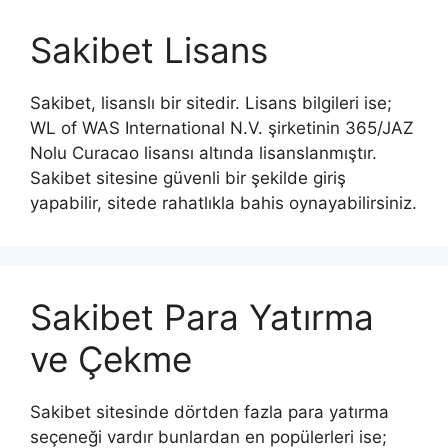
Sakibet Lisans
Sakibet, lisanslı bir sitedir. Lisans bilgileri ise;
WL of WAS International N.V. şirketinin 365/JAZ
Nolu Curacao lisansı altında lisanslanmıştır.
Sakibet sitesine güvenli bir şekilde giriş
yapabilir, sitede rahatlıkla bahis oynayabilirsiniz.
Sakibet Para Yatırma
ve Çekme
Sakibet sitesinde dörtden fazla para yatırma
seçeneği vardır bunlardan en popülerleri ise;