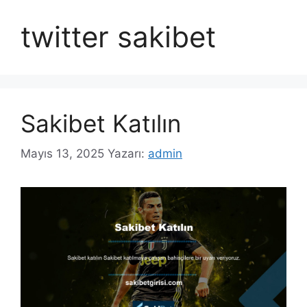
twitter sakibet
Sakibet Katılın
Mayıs 13, 2025
Yazarı:
admin