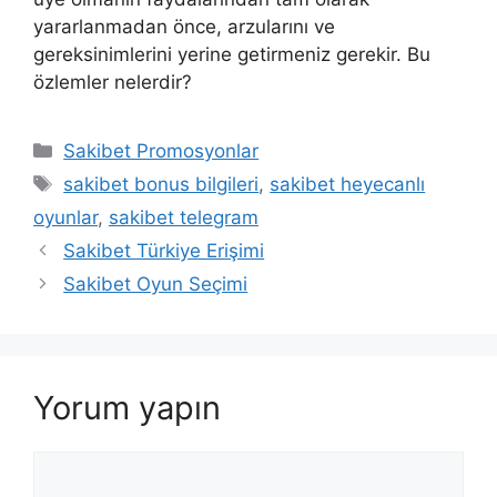
yararlanmadan önce, arzularını ve
gereksinimlerini yerine getirmeniz gerekir. Bu
özlemler nelerdir?
Kategoriler
Sakibet Promosyonlar
Etiketler
sakibet bonus bilgileri
,
sakibet heyecanlı
oyunlar
,
sakibet telegram
Sakibet Türkiye Erişimi
Sakibet Oyun Seçimi
Yorum yapın
Yorum