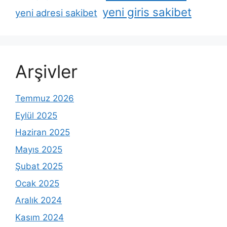
yeni giris sakibet
yeni adresi sakibet
Arşivler
Temmuz 2026
Eylül 2025
Haziran 2025
Mayıs 2025
Şubat 2025
Ocak 2025
Aralık 2024
Kasım 2024