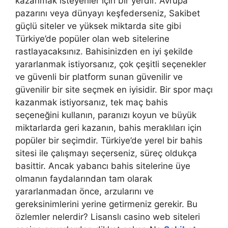
kazanmak isteyenler için bir yerdir. Avrupa
pazarını veya dünyayı keşfederseniz, Sakibet
güçlü siteler ve yüksek miktarda site gibi
Türkiye’de popüler olan web sitelerine
rastlayacaksınız. Bahisinizden en iyi şekilde
yararlanmak istiyorsanız, çok çeşitli seçenekler
ve güvenli bir platform sunan güvenilir ve
güvenilir bir site seçmek en iyisidir. Bir spor maçı
kazanmak istiyorsanız, tek maç bahis
seçeneğini kullanın, paranızı koyun ve büyük
miktarlarda geri kazanın, bahis meraklıları için
popüler bir seçimdir. Türkiye’de yerel bir bahis
sitesi ile çalışmayı seçerseniz, süreç oldukça
basittir. Ancak yabancı bahis sitelerine üye
olmanın faydalarından tam olarak
yararlanmadan önce, arzularını ve
gereksinimlerini yerine getirmeniz gerekir. Bu
özlemler nelerdir? Lisanslı casino web siteleri