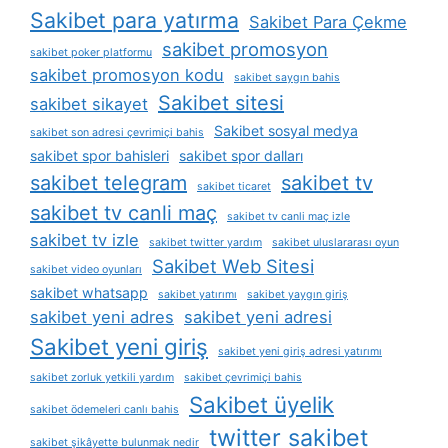
Sakibet para yatırma
Sakibet Para Çekme
sakibet promosyon
sakibet poker platformu
sakibet promosyon kodu
sakibet saygın bahis
Sakibet sitesi
sakibet sikayet
Sakibet sosyal medya
sakibet son adresi çevrimiçi bahis
sakibet spor bahisleri
sakibet spor dalları
sakibet telegram
sakibet tv
sakibet ticaret
sakibet tv canli maç
sakibet tv canli maç izle
sakibet tv izle
sakibet twitter yardım
sakibet uluslararası oyun
Sakibet Web Sitesi
sakibet video oyunları
sakibet whatsapp
sakibet yatırımı
sakibet yaygın giriş
sakibet yeni adres
sakibet yeni adresi
Sakibet yeni giriş
sakibet yeni giriş adresi yatırımı
sakibet zorluk yetkili yardım
sakibet çevrimiçi bahis
Sakibet üyelik
sakibet ödemeleri canlı bahis
twitter sakibet
sakibet şikâyette bulunmak nedir