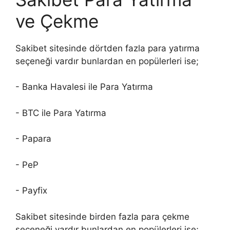
ve Çekme
Sakibet sitesinde dörtden fazla para yatırma
seçeneği vardır bunlardan en popülerleri ise;
- Banka Havalesi ile Para Yatırma
- BTC ile Para Yatırma
- Papara
- PeP
- Payfix
Sakibet sitesinde birden fazla para çekme
seçeneği vardır bunlardan en popülerleri ise;