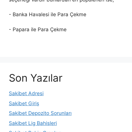
- Banka Havalesi ile Para Çekme
- Papara ile Para Çekme
Son Yazılar
Sakibet Adresi
Sakibet Giriş
Sakibet Depozito Sorunları
Sakibet Lig Bahisleri