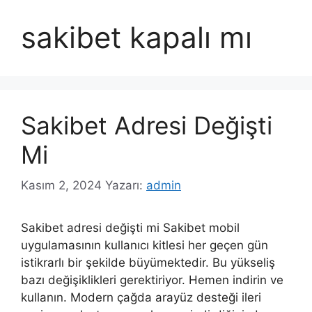
sakibet kapalı mı
Sakibet Adresi Değişti
Mi
Kasım 2, 2024
Yazarı:
admin
Sakibet adresi değişti mi Sakibet mobil
uygulamasının kullanıcı kitlesi her geçen gün
istikrarlı bir şekilde büyümektedir. Bu yükseliş
bazı değişiklikleri gerektiriyor. Hemen indirin ve
kullanın. Modern çağda arayüz desteği ileri