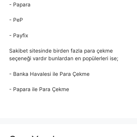
- Papara
- PeP
- Payfix
Sakibet sitesinde birden fazla para çekme
seçeneği vardır bunlardan en popülerleri ise;
- Banka Havalesi ile Para Çekme
- Papara ile Para Çekme