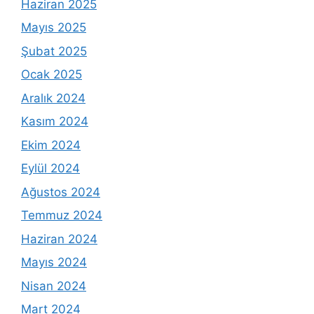
Haziran 2025
Mayıs 2025
Şubat 2025
Ocak 2025
Aralık 2024
Kasım 2024
Ekim 2024
Eylül 2024
Ağustos 2024
Temmuz 2024
Haziran 2024
Mayıs 2024
Nisan 2024
Mart 2024