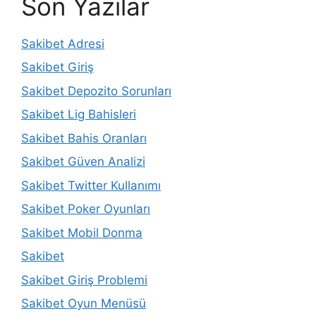
Son Yazılar
Sakibet Adresi
Sakibet Giriş
Sakibet Depozito Sorunları
Sakibet Lig Bahisleri
Sakibet Bahis Oranları
Sakibet Güven Analizi
Sakibet Twitter Kullanımı
Sakibet Poker Oyunları
Sakibet Mobil Donma
Sakibet
Sakibet Giriş Problemi
Sakibet Oyun Menüsü