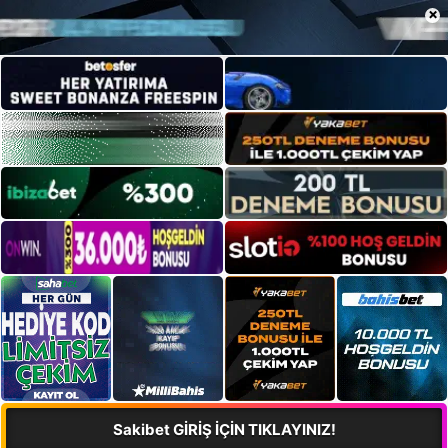
×
Sakibet GİRİŞ İÇİN TIKLAYINIZ!