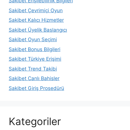
Sakibet Erişilebilirlik Bilgileri
Sakibet Çevrimiçi Oyun
Sakibet Kalıcı Hizmetler
Sakibet Üyelik Başlangıcı
Sakibet Oyun Seçimi
Sakibet Bonus Bilgileri
Sakibet Türkiye Erişimi
Sakibet Trend Takibi
Sakibet Canlı Bahisler
Sakibet Giriş Prosedürü
Kategoriler