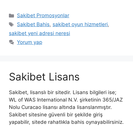
Kategoriler
Sakibet Promosyonlar
Etiketler
Sakibet Bahis
,
sakibet oyun hizmetleri
,
sakibet yeni adresi neresi
Yorum yap
Sakibet Lisans
Sakibet, lisanslı bir sitedir. Lisans bilgileri ise;
WL of WAS International N.V. şirketinin 365/JAZ
Nolu Curacao lisansı altında lisanslanmıştır.
Sakibet sitesine güvenli bir şekilde giriş
yapabilir, sitede rahatlıkla bahis oynayabilirsiniz.