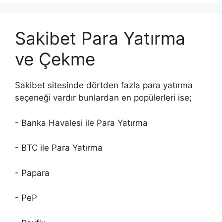
Sakibet Para Yatırma
ve Çekme
Sakibet sitesinde dörtden fazla para yatırma
seçeneği vardır bunlardan en popülerleri ise;
- Banka Havalesi ile Para Yatırma
- BTC ile Para Yatırma
- Papara
- PeP