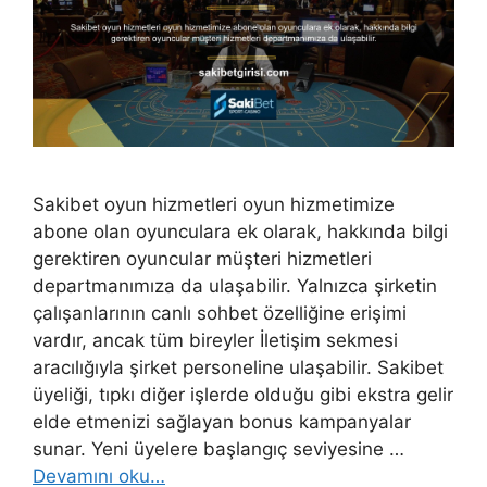
Sakibet oyun hizmetleri oyun hizmetimize
abone olan oyunculara ek olarak, hakkında bilgi
gerektiren oyuncular müşteri hizmetleri
departmanımıza da ulaşabilir. Yalnızca şirketin
çalışanlarının canlı sohbet özelliğine erişimi
vardır, ancak tüm bireyler İletişim sekmesi
aracılığıyla şirket personeline ulaşabilir. Sakibet
üyeliği, tıpkı diğer işlerde olduğu gibi ekstra gelir
elde etmenizi sağlayan bonus kampanyalar
sunar. Yeni üyelere başlangıç ​​seviyesine …
Devamını oku…