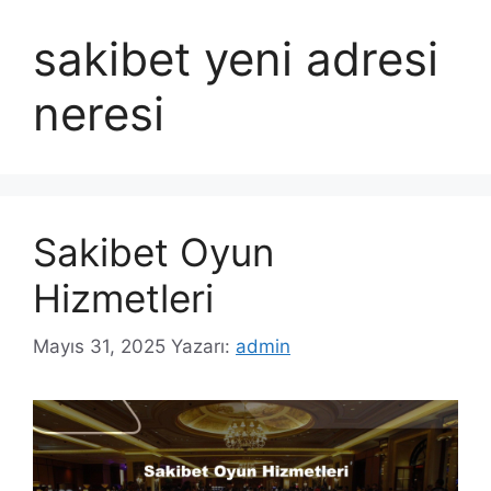
sakibet yeni adresi
neresi
Sakibet Oyun
Hizmetleri
Mayıs 31, 2025
Yazarı:
admin