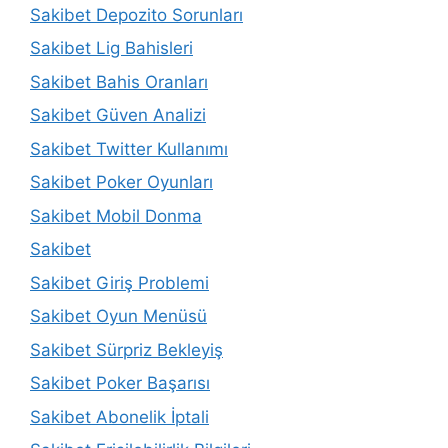
Sakibet Depozito Sorunları
Sakibet Lig Bahisleri
Sakibet Bahis Oranları
Sakibet Güven Analizi
Sakibet Twitter Kullanımı
Sakibet Poker Oyunları
Sakibet Mobil Donma
Sakibet
Sakibet Giriş Problemi
Sakibet Oyun Menüsü
Sakibet Sürpriz Bekleyiş
Sakibet Poker Başarısı
Sakibet Abonelik İptali