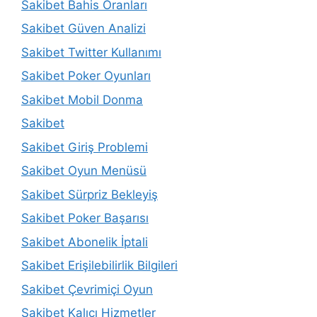
Sakibet Bahis Oranları
Sakibet Güven Analizi
Sakibet Twitter Kullanımı
Sakibet Poker Oyunları
Sakibet Mobil Donma
Sakibet
Sakibet Giriş Problemi
Sakibet Oyun Menüsü
Sakibet Sürpriz Bekleyiş
Sakibet Poker Başarısı
Sakibet Abonelik İptali
Sakibet Erişilebilirlik Bilgileri
Sakibet Çevrimiçi Oyun
Sakibet Kalıcı Hizmetler