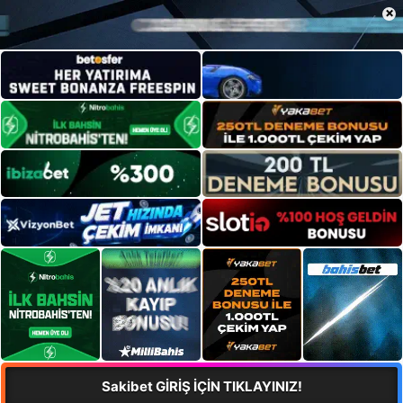
×
Sakibet GİRİŞ İÇİN TIKLAYINIZ!