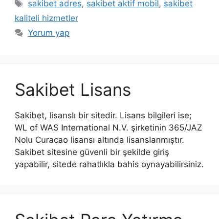
Etiketler
sakibet adres
,
sakibet aktif mobil
,
sakibet
kaliteli hizmetler
Yorum yap
Sakibet Lisans
Sakibet, lisanslı bir sitedir. Lisans bilgileri ise;
WL of WAS International N.V. şirketinin 365/JAZ
Nolu Curacao lisansı altında lisanslanmıştır.
Sakibet sitesine güvenli bir şekilde giriş
yapabilir, sitede rahatlıkla bahis oynayabilirsiniz.