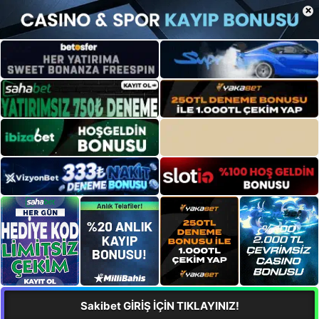
×
Sakibet GİRİŞ İÇİN TIKLAYINIZ!