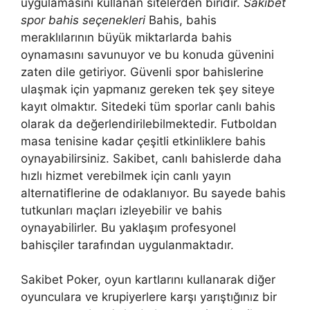
uygulamasını kullanan sitelerden biridir.
Sakibet
spor bahis seçenekleri
Bahis, bahis
meraklılarının büyük miktarlarda bahis
oynamasını savunuyor ve bu konuda güvenini
zaten dile getiriyor. Güvenli spor bahislerine
ulaşmak için yapmanız gereken tek şey siteye
kayıt olmaktır. Sitedeki tüm sporlar canlı bahis
olarak da değerlendirilebilmektedir. Futboldan
masa tenisine kadar çeşitli etkinliklere bahis
oynayabilirsiniz. Sakibet, canlı bahislerde daha
hızlı hizmet verebilmek için canlı yayın
alternatiflerine de odaklanıyor. Bu sayede bahis
tutkunları maçları izleyebilir ve bahis
oynayabilirler. Bu yaklaşım profesyonel
bahisçiler tarafından uygulanmaktadır.
Sakibet Poker, oyun kartlarını kullanarak diğer
oyunculara ve krupiyerlere karşı yarıştığınız bir