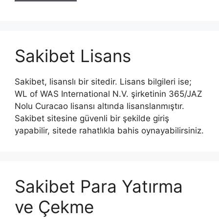
Sakibet Lisans
Sakibet, lisanslı bir sitedir. Lisans bilgileri ise;
WL of WAS International N.V. şirketinin 365/JAZ
Nolu Curacao lisansı altında lisanslanmıştır.
Sakibet sitesine güvenli bir şekilde giriş
yapabilir, sitede rahatlıkla bahis oynayabilirsiniz.
Sakibet Para Yatırma
ve Çekme