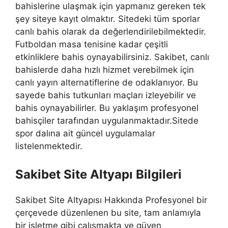
bahislerine ulaşmak için yapmanız gereken tek
şey siteye kayıt olmaktır. Sitedeki tüm sporlar
canlı bahis olarak da değerlendirilebilmektedir.
Futboldan masa tenisine kadar çeşitli
etkinliklere bahis oynayabilirsiniz. Sakibet, canlı
bahislerde daha hızlı hizmet verebilmek için
canlı yayın alternatiflerine de odaklanıyor. Bu
sayede bahis tutkunları maçları izleyebilir ve
bahis oynayabilirler. Bu yaklaşım profesyonel
bahisçiler tarafından uygulanmaktadır.Sitede
spor dalına ait güncel uygulamalar
listelenmektedir.
Sakibet Site Altyapı Bilgileri
Sakibet Site Altyapısı Hakkında Profesyonel bir
çerçevede düzenlenen bu site, tam anlamıyla
bir işletme gibi çalışmakta ve güven