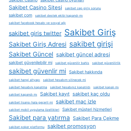
Sakibet Casino Sitesi
sakibet cep giriş sorunu
sakibet com
sakibet destek ekibi kapandı mı
sakibet facebook hesabı ve sosyal ağı
Sakibet Giriş
sakibet giris twitter
sakibet girişi
Sakibet Giriş Adresi
Sakibet Güncel
sakibet güncel adresi
sakibet güvenilebilir mi
sakibet güvenilir bahis
sakibet güvenilirlik
sakibet güvenlir mi
Sakibet hakkında
sakibet hangi altyapı
sakibet hesabım silinecek mi
sakibet hesabını kapatma
sakibet hesabınız kapatıldı
sakibet kapalı mı
Sakibet kayıt
sakibet kaç oldu
sakibet kapandı mı
sakibet maç izle
sakibet lisansı hala geçerli mi
Sakibet müşteri hizmetleri
sakibet mobil uygulama özellikleri
Sakibet para yatırma
Sakibet Para Çekme
sakibet promosyon
sakibet poker platformu