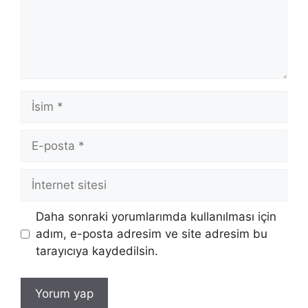
İsim
E-
posta
İnternet
sitesi
Daha sonraki yorumlarımda kullanılması için
adım, e-posta adresim ve site adresim bu
tarayıcıya kaydedilsin.