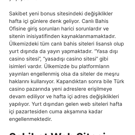
Sakibet yeni bonus sitesindeki değişiklikler
hafta içi günlere denk geliyor. Canlı Bahis
Ofisine giriş sorunları harici sorunlardır ve
sitenin inisiyatifinden kaynaklanmamaktadır.
Ülkemizdeki tüm canlı bahis siteleri lisanslı olup
yurt dışında da yayın yapmaktadır. “Yasa dışı
casino sitesi”, “yasadışı casino sitesi” gibi
isimleri vardır. Ülkemizde bu platformların
yayınları engellenmiş olsa da siteler de meşru
haklarını kullanıyor. Kapandıktan sonra bile Türk
casino pazarında yeni adreslere erişilmeye
devam ediliyor ve hafta içi adres değişiklikleri
yapılıyor. Yurt dışından gelen web siteleri hafta
içi pazartesiden cuma akşamına kadar
engellenmektedir.