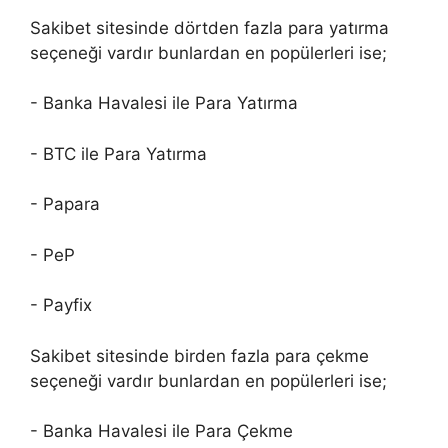
Sakibet sitesinde dörtden fazla para yatırma
seçeneği vardır bunlardan en popülerleri ise;
- Banka Havalesi ile Para Yatırma
- BTC ile Para Yatırma
- Papara
- PeP
- Payfix
Sakibet sitesinde birden fazla para çekme
seçeneği vardır bunlardan en popülerleri ise;
- Banka Havalesi ile Para Çekme