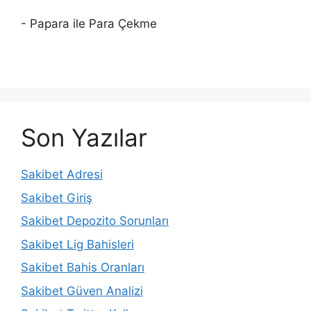
- Papara ile Para Çekme
Son Yazılar
Sakibet Adresi
Sakibet Giriş
Sakibet Depozito Sorunları
Sakibet Lig Bahisleri
Sakibet Bahis Oranları
Sakibet Güven Analizi