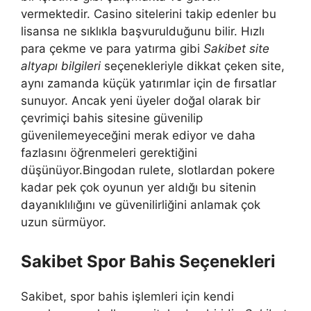
vermektedir. Casino sitelerini takip edenler bu
lisansa ne sıklıkla başvurulduğunu bilir. Hızlı
para çekme ve para yatırma gibi
Sakibet site
altyapı bilgileri
seçenekleriyle dikkat çeken site,
aynı zamanda küçük yatırımlar için de fırsatlar
sunuyor. Ancak yeni üyeler doğal olarak bir
çevrimiçi bahis sitesine güvenilip
güvenilemeyeceğini merak ediyor ve daha
fazlasını öğrenmeleri gerektiğini
düşünüyor.Bingodan rulete, slotlardan pokere
kadar pek çok oyunun yer aldığı bu sitenin
dayanıklılığını ve güvenilirliğini anlamak çok
uzun sürmüyor.
Sakibet Spor Bahis Seçenekleri
Sakibet, spor bahis işlemleri için kendi