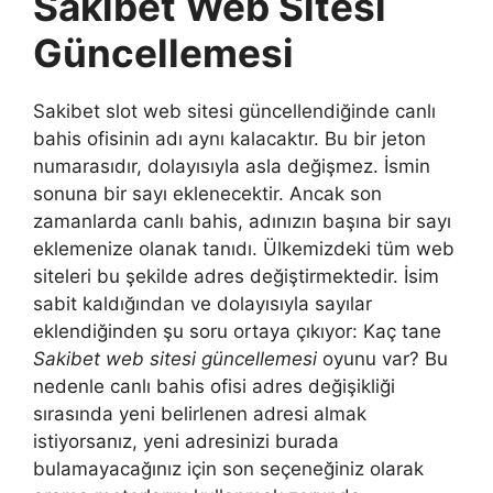
Sakibet Web Sitesi
Güncellemesi
Sakibet slot web sitesi güncellendiğinde canlı
bahis ofisinin adı aynı kalacaktır. Bu bir jeton
numarasıdır, dolayısıyla asla değişmez. İsmin
sonuna bir sayı eklenecektir. Ancak son
zamanlarda canlı bahis, adınızın başına bir sayı
eklemenize olanak tanıdı. Ülkemizdeki tüm web
siteleri bu şekilde adres değiştirmektedir. İsim
sabit kaldığından ve dolayısıyla sayılar
eklendiğinden şu soru ortaya çıkıyor: Kaç tane
Sakibet web sitesi güncellemesi
oyunu var? Bu
nedenle canlı bahis ofisi adres değişikliği
sırasında yeni belirlenen adresi almak
istiyorsanız, yeni adresinizi burada
bulamayacağınız için son seçeneğiniz olarak