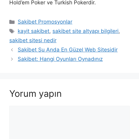
Hold’em Poker ve Turkish Pokerdir.
Kategoriler
Sakibet Promosyonlar
Etiketler
kayit sakibet
,
sakibet site altyapı bilgileri
,
sakibet sitesi nedir
Sakibet Şu Anda En Güzel Web Sitesidir
Sakibet: Hangi Oyunları Oynadınız
Yorum yapın
Yorum