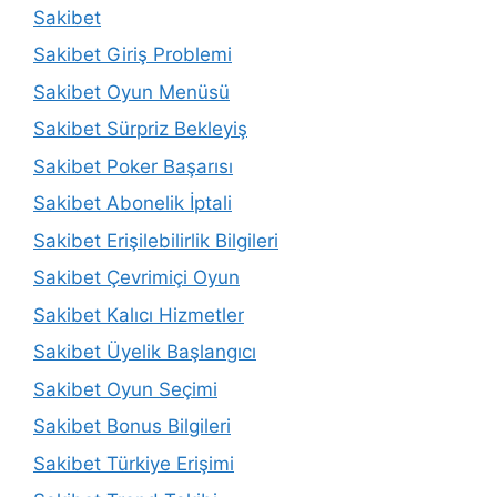
Sakibet
Sakibet Giriş Problemi
Sakibet Oyun Menüsü
Sakibet Sürpriz Bekleyiş
Sakibet Poker Başarısı
Sakibet Abonelik İptali
Sakibet Erişilebilirlik Bilgileri
Sakibet Çevrimiçi Oyun
Sakibet Kalıcı Hizmetler
Sakibet Üyelik Başlangıcı
Sakibet Oyun Seçimi
Sakibet Bonus Bilgileri
Sakibet Türkiye Erişimi