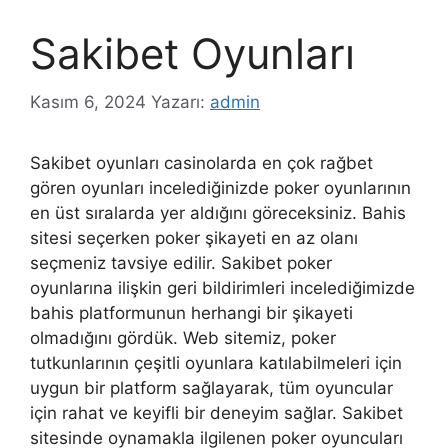
Sakibet Oyunları
Kasım 6, 2024
Yazarı:
admin
Sakibet oyunları casinolarda en çok rağbet
gören oyunları incelediğinizde poker oyunlarının
en üst sıralarda yer aldığını göreceksiniz. Bahis
sitesi seçerken poker şikayeti en az olanı
seçmeniz tavsiye edilir. Sakibet poker
oyunlarına ilişkin geri bildirimleri incelediğimizde
bahis platformunun herhangi bir şikayeti
olmadığını gördük. Web sitemiz, poker
tutkunlarının çeşitli oyunlara katılabilmeleri için
uygun bir platform sağlayarak, tüm oyuncular
için rahat ve keyifli bir deneyim sağlar. Sakibet
sitesinde oynamakla ilgilenen poker oyuncuları