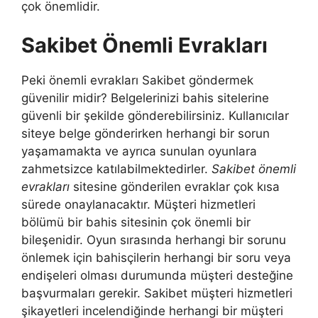
çok önemlidir.
Sakibet Önemli Evrakları
Peki önemli evrakları Sakibet göndermek
güvenilir midir? Belgelerinizi bahis sitelerine
güvenli bir şekilde gönderebilirsiniz. Kullanıcılar
siteye belge gönderirken herhangi bir sorun
yaşamamakta ve ayrıca sunulan oyunlara
zahmetsizce katılabilmektedirler.
Sakibet önemli
evrakları
sitesine gönderilen evraklar çok kısa
sürede onaylanacaktır. Müşteri hizmetleri
bölümü bir bahis sitesinin çok önemli bir
bileşenidir. Oyun sırasında herhangi bir sorunu
önlemek için bahisçilerin herhangi bir soru veya
endişeleri olması durumunda müşteri desteğine
başvurmaları gerekir. Sakibet müşteri hizmetleri
şikayetleri incelendiğinde herhangi bir müşteri