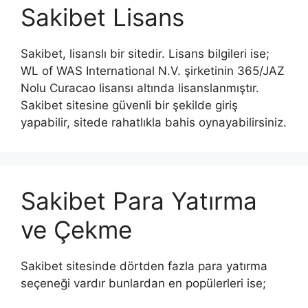
Sakibet Lisans
Sakibet, lisanslı bir sitedir. Lisans bilgileri ise;
WL of WAS International N.V. şirketinin 365/JAZ
Nolu Curacao lisansı altında lisanslanmıştır.
Sakibet sitesine güvenli bir şekilde giriş
yapabilir, sitede rahatlıkla bahis oynayabilirsiniz.
Sakibet Para Yatırma
ve Çekme
Sakibet sitesinde dörtden fazla para yatırma
seçeneği vardır bunlardan en popülerleri ise;