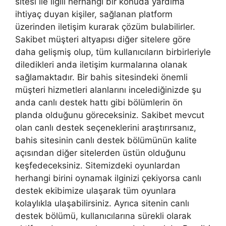
sitesi ile ilgili herhangi bir konuda yardıma
ihtiyaç duyan kişiler, sağlanan platform
üzerinden iletişim kurarak çözüm bulabilirler.
Sakibet müşteri altyapısı diğer sitelere göre
daha gelişmiş olup, tüm kullanıcıların birbirleriyle
diledikleri anda iletişim kurmalarına olanak
sağlamaktadır. Bir bahis sitesindeki önemli
müşteri hizmetleri alanlarını incelediğinizde şu
anda canlı destek hattı gibi bölümlerin ön
planda olduğunu göreceksiniz. Sakibet mevcut
olan canlı destek seçeneklerini araştırırsanız,
bahis sitesinin canlı destek bölümünün kalite
açısından diğer sitelerden üstün olduğunu
keşfedeceksiniz. Sitemizdeki oyunlardan
herhangi birini oynamak ilginizi çekiyorsa canlı
destek ekibimize ulaşarak tüm oyunlara
kolaylıkla ulaşabilirsiniz. Ayrıca sitenin canlı
destek bölümü, kullanıcılarına sürekli olarak