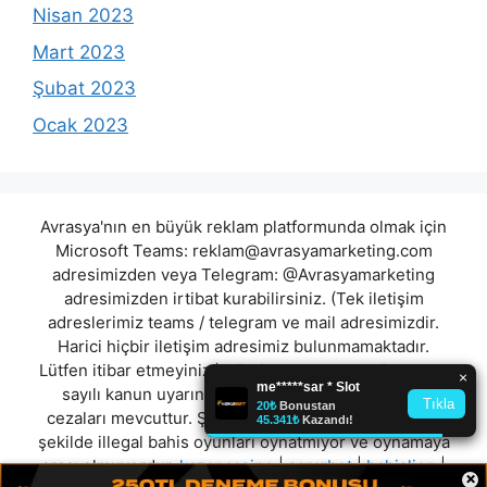
Nisan 2023
Mart 2023
Şubat 2023
Ocak 2023
Avrasya'nın en büyük reklam platformunda olmak için
Microsoft Teams:
reklam@avrasyamarketing.com
adresimizden veya Telegram: @Avrasyamarketing
adresimizden irtibat kurabilirsiniz. (Tek iletişim
adreslerimiz teams / telegram ve mail adresimizdir.
Harici hiçbir iletişim adresimiz bulunmamaktadır.
Lütfen itibar etmeyiniz.) Türkiye yasalarına göre 7258
sayılı kanun uyarınca yasa dışı bahis oynamanın
cezaları mevcuttur. Şu an bulunduğunuz site hiç bir
şekilde illegal bahis oyunları oynatmıyor ve oynamaya
aracı olmuyordur.
kazancasino
|
sararbet
|
bahislion
|
×