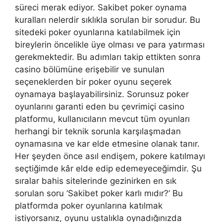
süreci merak ediyor. Sakibet poker oynama
kuralları nelerdir sıklıkla sorulan bir sorudur. Bu
sitedeki poker oyunlarına katılabilmek için
bireylerin öncelikle üye olması ve para yatırması
gerekmektedir. Bu adımları takip ettikten sonra
casino bölümüne erişebilir ve sunulan
seçeneklerden bir poker oyunu seçerek
oynamaya başlayabilirsiniz. Sorunsuz poker
oyunlarını garanti eden bu çevrimiçi casino
platformu, kullanıcıların mevcut tüm oyunları
herhangi bir teknik sorunla karşılaşmadan
oynamasına ve kar elde etmesine olanak tanır.
Her şeyden önce asıl endişem, pokere katılmayı
seçtiğimde kâr elde edip edemeyeceğimdir. Şu
sıralar bahis sitelerinde gezinirken en sık
sorulan soru ‘Sakibet poker karlı mıdır?’ Bu
platformda poker oyunlarına katılmak
istiyorsanız, oyunu ustalıkla oynadığınızda