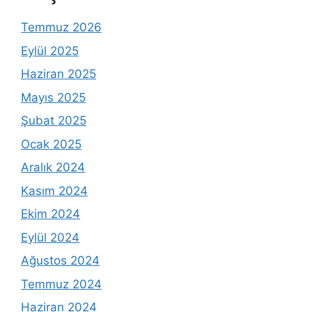
Temmuz 2026
Eylül 2025
Haziran 2025
Mayıs 2025
Şubat 2025
Ocak 2025
Aralık 2024
Kasım 2024
Ekim 2024
Eylül 2024
Ağustos 2024
Temmuz 2024
Haziran 2024