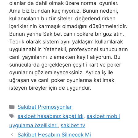
olanlar da dahil olmak üzere normal oyunlar.
Ama biz bundan kaçınıyoruz. Bunun nedeni,
kullanıcıların bu tür siteleri değerlendirirken
içeriklerinin karmaşık olmadığını düşünmeleridir.
Bunun yerine Sakibet canlı pokere bir göz atın.
Teorik olarak sistem aynı yaklaşım kullanılarak
uygulanabilir. Yetenekli, profesyonel sunucuların
canlı yayınlarını izlemekten keyif alıyorum. Bu
sunucularda gerçekleşen çeşitli kart ve poker
oyunlarını gözlemleyeceksiniz. Ayrıca iş ile
uğraşan ve canlı poker oyunlarına katılmak
isteyen bireyler için de uygundur.
Kategoriler
Sakibet Promosyonlar
Etiketler
sakibet hesabınız kapatıldı
,
sakibet mobil
uygulama özellikleri
,
sakibet tv
Sakibet Hesabım Silinecek Mi