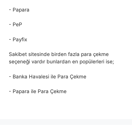
- Papara
- PeP
- Payfix
Sakibet sitesinde birden fazla para çekme
seçeneği vardır bunlardan en popülerleri ise;
- Banka Havalesi ile Para Çekme
- Papara ile Para Çekme