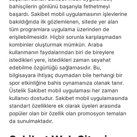
bahisçilerin gönlünü başarıyla fethetmeyi
başardı. Sakibet mobil uygulamasının işlevlerine
bakıldığında ilk gözlemlenen, sitede yer alan
tüm programlara uygulama üzerinden de
erişilebilmesidir. Hiçbir sorunla karşılaşmadan
kombinler oluşturmak mümkün. Araba
kullanmanın faydalarından biri de bireylere
istedikleri yere, istedikleri zaman seyahat
edebilme özgürlüğü sağlamasıdır. Bu,
bilgisayara ihtiyaç duymadan bile herhangi bir
spor etkinliğine bahis oynamanıza olanak tanır.
Üstelik Sakibet mobil uygulaması her zaman
kullanıcı dostudur. Sakibet mobil uygulamasında
standart özelliklere ek olarak üyeleri arasında
popüler olan bir özellik olan promosyon temaları
da sunulmaktadır.