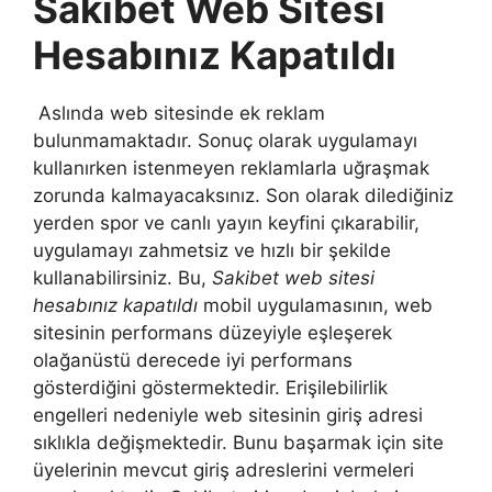
Sakibet Web Sitesi
Hesabınız Kapatıldı
Aslında web sitesinde ek reklam
bulunmamaktadır. Sonuç olarak uygulamayı
kullanırken istenmeyen reklamlarla uğraşmak
zorunda kalmayacaksınız. Son olarak dilediğiniz
yerden spor ve canlı yayın keyfini çıkarabilir,
uygulamayı zahmetsiz ve hızlı bir şekilde
kullanabilirsiniz. Bu,
Sakibet web sitesi
hesabınız kapatıldı
mobil uygulamasının, web
sitesinin performans düzeyiyle eşleşerek
olağanüstü derecede iyi performans
gösterdiğini göstermektedir. Erişilebilirlik
engelleri nedeniyle web sitesinin giriş adresi
sıklıkla değişmektedir. Bunu başarmak için site
üyelerinin mevcut giriş adreslerini vermeleri