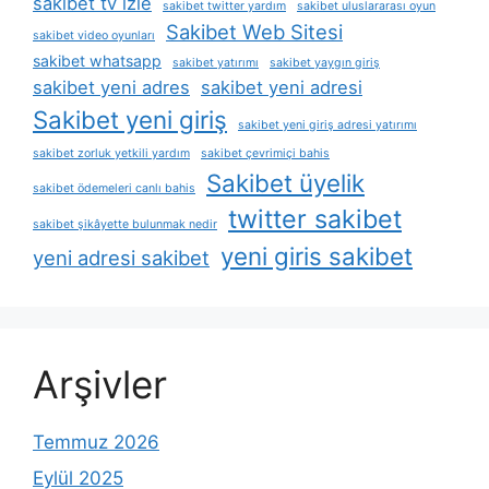
sakibet tv izle
sakibet twitter yardım
sakibet uluslararası oyun
Sakibet Web Sitesi
sakibet video oyunları
sakibet whatsapp
sakibet yatırımı
sakibet yaygın giriş
sakibet yeni adres
sakibet yeni adresi
Sakibet yeni giriş
sakibet yeni giriş adresi yatırımı
sakibet zorluk yetkili yardım
sakibet çevrimiçi bahis
Sakibet üyelik
sakibet ödemeleri canlı bahis
twitter sakibet
sakibet şikâyette bulunmak nedir
yeni giris sakibet
yeni adresi sakibet
Arşivler
Temmuz 2026
Eylül 2025