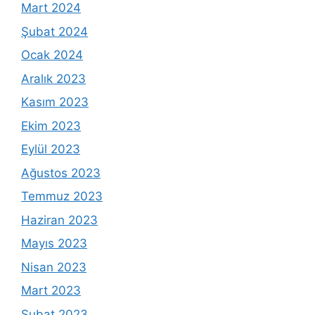
Mart 2024
Şubat 2024
Ocak 2024
Aralık 2023
Kasım 2023
Ekim 2023
Eylül 2023
Ağustos 2023
Temmuz 2023
Haziran 2023
Mayıs 2023
Nisan 2023
Mart 2023
Şubat 2023