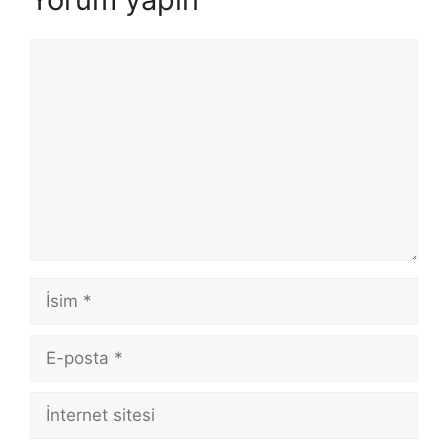
Yorum
İsim
E-
posta
İnternet
sitesi