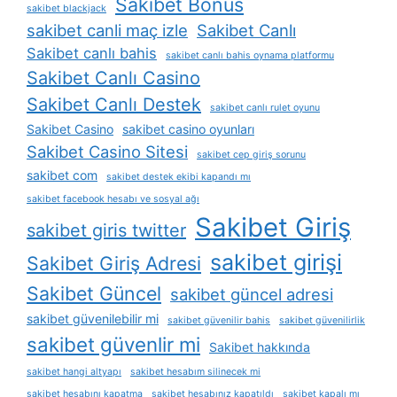
Sakibet Bonus
sakibet blackjack
sakibet canli maç izle
Sakibet Canlı
Sakibet canlı bahis
sakibet canlı bahis oynama platformu
Sakibet Canlı Casino
Sakibet Canlı Destek
sakibet canlı rulet oyunu
Sakibet Casino
sakibet casino oyunları
Sakibet Casino Sitesi
sakibet cep giriş sorunu
sakibet com
sakibet destek ekibi kapandı mı
sakibet facebook hesabı ve sosyal ağı
Sakibet Giriş
sakibet giris twitter
sakibet girişi
Sakibet Giriş Adresi
Sakibet Güncel
sakibet güncel adresi
sakibet güvenilebilir mi
sakibet güvenilir bahis
sakibet güvenilirlik
sakibet güvenlir mi
Sakibet hakkında
sakibet hangi altyapı
sakibet hesabım silinecek mi
sakibet hesabını kapatma
sakibet hesabınız kapatıldı
sakibet kapalı mı