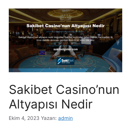
Sakibet Casino’nun
Altyapısı Nedir
Ekim 4, 2023
Yazarı:
admin