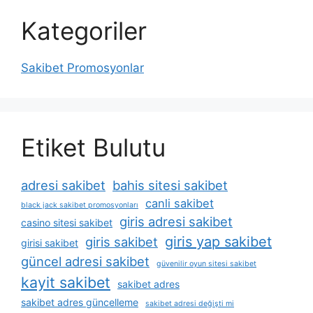
Kategoriler
Sakibet Promosyonlar
Etiket Bulutu
adresi sakibet
bahis sitesi sakibet
canli sakibet
black jack sakibet promosyonları
giris adresi sakibet
casino sitesi sakibet
giris yap sakibet
giris sakibet
girisi sakibet
güncel adresi sakibet
güvenilir oyun sitesi sakibet
kayit sakibet
sakibet adres
sakibet adres güncelleme
sakibet adresi değişti mi