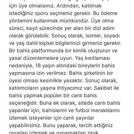
için üye olmalısınız. Ardından, katılmak
istediğiniz sporu seçmeniz gerekir. Bu ödeme
yöntemini kullanmak mümkündür. Üye olma
süreci, kayıt sürecinde yer alan bir dizi adım
olarak görülebilir. Sonuç olarak, isimler, soyadı
ve yaş dahil kişisel bilgilerinizi girmeniz gerekir.
Bir bahis platformunda bir kimlik oluşturun ve
yasal düzenlemelere uyun. Yaş kısıtlaması
nedeniyle, 18 yaşın altındaki bireylerin bahis
yapmasına izin verilmez. Bahis şirketinin bir
üyesi olması kesinlikle yasaktır. Sonuç olarak,
katılımcıların yaşına ihtiyacımız var. Sakibet ile
bahis yapmak popüler bir canlı bahis
seçeneğidir. Buna ek olarak, sitede canlı bahis
yapanlar için, bahislerini ve futbol meraklılarını
izlemek isteyenler için canlı yayınlar
yapabilirsiniz. Bunu yaparak, tercih ettiğiniz
oyunları izlemek ve oynamaktan zevk