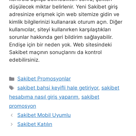
düşülecek miktar belirlenir. Yeni Sakibet giriş
adresinize erişmek için web sitemize gidin ve
kimlik bilgilerinizi kullanarak oturum açın. Diğer
kullanıcılar, siteyi kullanırken karşılaştıkları
sorunlar hakkında geri bildirim sağlayabilir.
Endişe için bir neden yok. Web sitesindeki
Sakibet maçının sonuçlarını da kontrol
edebilirsiniz.
Kategoriler
Sakibet Promosyonlar
Etiketler
sakibet bahsi keyifli hale getiriyor
,
sakibet
hesabıma nasıl giriş yaparım
,
sakibet
promosyon
Sakibet Mobil Uyumlu
Sakibet Katılın