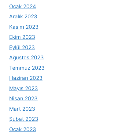
Ocak 2024
Aralık 2023
Kasım 2023
Ekim 2023
Eylül 2023
Ağustos 2023
Temmuz 2023
Haziran 2023
Mayıs 2023
Nisan 2023
Mart 2023
Şubat 2023
Ocak 2023