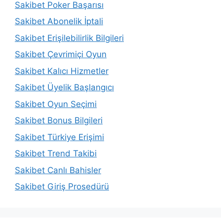
Sakibet Poker Başarısı
Sakibet Abonelik İptali
Sakibet Erişilebilirlik Bilgileri
Sakibet Çevrimiçi Oyun
Sakibet Kalıcı Hizmetler
Sakibet Üyelik Başlangıcı
Sakibet Oyun Seçimi
Sakibet Bonus Bilgileri
Sakibet Türkiye Erişimi
Sakibet Trend Takibi
Sakibet Canlı Bahisler
Sakibet Giriş Prosedürü