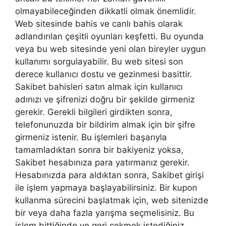
olmayabileceğinden dikkatli olmak önemlidir.
Web sitesinde bahis ve canlı bahis olarak
adlandırılan çeşitli oyunları keşfetti. Bu oyunda
veya bu web sitesinde yeni olan bireyler uygun
kullanımı sorgulayabilir. Bu web sitesi son
derece kullanıcı dostu ve gezinmesi basittir.
Sakibet bahisleri satın almak için kullanıcı
adınızı ve şifrenizi doğru bir şekilde girmeniz
gerekir. Gerekli bilgileri girdikten sonra,
telefonunuzda bir bildirim almak için bir şifre
girmeniz istenir. Bu işlemleri başarıyla
tamamladıktan sonra bir bakiyeniz yoksa,
Sakibet hesabınıza para yatırmanız gerekir.
Hesabınızda para aldıktan sonra, Sakibet girişi
ile işlem yapmaya başlayabilirsiniz. Bir kupon
kullanma sürecini başlatmak için, web sitenizde
bir veya daha fazla yarışma seçmelisiniz. Bu
işlem bittiğinde ve geri çekmek istediğiniz