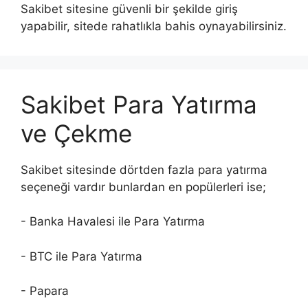
Sakibet sitesine güvenli bir şekilde giriş
yapabilir, sitede rahatlıkla bahis oynayabilirsiniz.
Sakibet Para Yatırma
ve Çekme
Sakibet sitesinde dörtden fazla para yatırma
seçeneği vardır bunlardan en popülerleri ise;
- Banka Havalesi ile Para Yatırma
- BTC ile Para Yatırma
- Papara