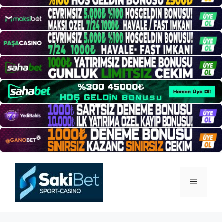
İçeriğe
atla
Menü