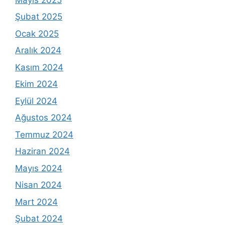
Şubat 2025
Ocak 2025
Aralık 2024
Kasım 2024
Ekim 2024
Eylül 2024
Ağustos 2024
Temmuz 2024
Haziran 2024
Mayıs 2024
Nisan 2024
Mart 2024
Şubat 2024