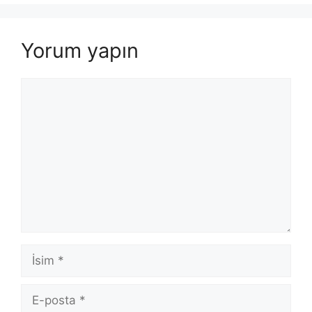
Yorum yapın
Yorum
İsim
E-
posta