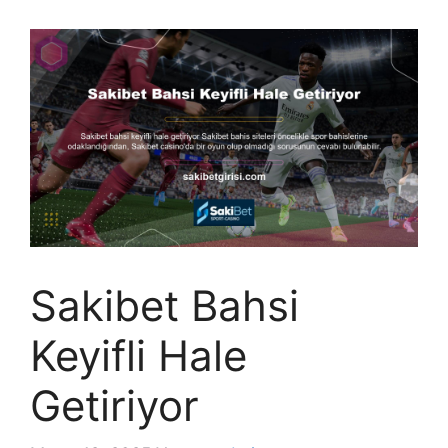
Sakibet Bahsi
Keyifli Hale
Getiriyor