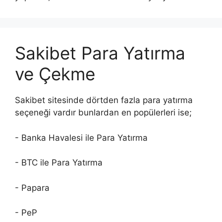
Sakibet Para Yatırma
ve Çekme
Sakibet sitesinde dörtden fazla para yatırma
seçeneği vardır bunlardan en popülerleri ise;
- Banka Havalesi ile Para Yatırma
- BTC ile Para Yatırma
- Papara
- PeP