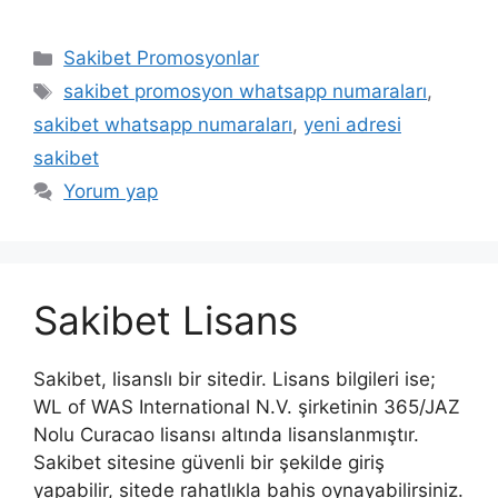
Kategoriler
Sakibet Promosyonlar
Etiketler
sakibet promosyon whatsapp numaraları
,
sakibet whatsapp numaraları
,
yeni adresi
sakibet
Yorum yap
Sakibet Lisans
Sakibet, lisanslı bir sitedir. Lisans bilgileri ise;
WL of WAS International N.V. şirketinin 365/JAZ
Nolu Curacao lisansı altında lisanslanmıştır.
Sakibet sitesine güvenli bir şekilde giriş
yapabilir, sitede rahatlıkla bahis oynayabilirsiniz.