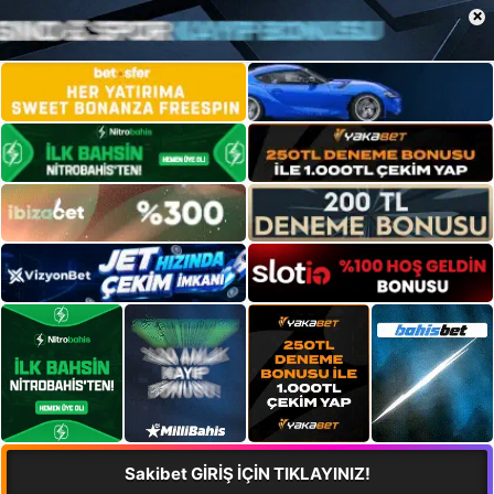
×
Sakibet GİRİŞ İÇİN TIKLAYINIZ!