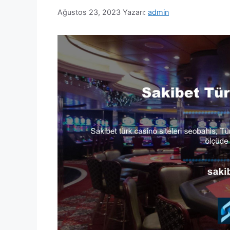
Ağustos 23, 2023
Yazarı:
admin