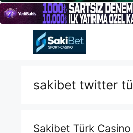
İçeriğe
atla
sakibet twitter tü
Sakibet Türk Casino 