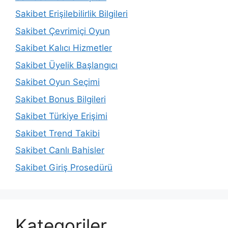
Sakibet Erişilebilirlik Bilgileri
Sakibet Çevrimiçi Oyun
Sakibet Kalıcı Hizmetler
Sakibet Üyelik Başlangıcı
Sakibet Oyun Seçimi
Sakibet Bonus Bilgileri
Sakibet Türkiye Erişimi
Sakibet Trend Takibi
Sakibet Canlı Bahisler
Sakibet Giriş Prosedürü
Kategoriler