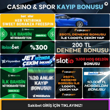
×
Sakibet GİRİŞ İÇİN TIKLAYINIZ!