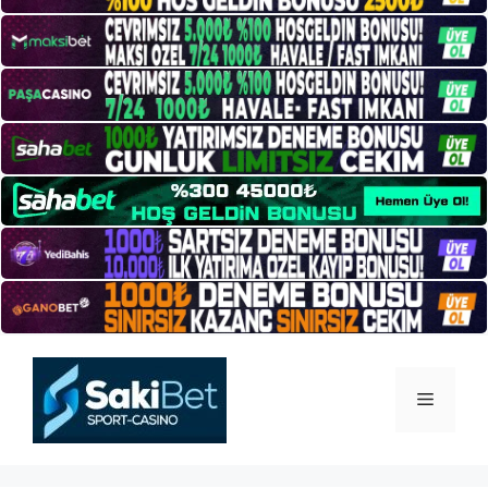
İçeriğe
atla
Menü