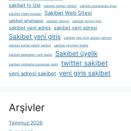
sakibet tv izle
sakibet twitter yardım
sakibet uluslararası oyun
Sakibet Web Sitesi
sakibet video oyunları
sakibet whatsapp
sakibet yatırımı
sakibet yaygın giriş
sakibet yeni adres
sakibet yeni adresi
Sakibet yeni giriş
sakibet yeni giriş adresi yatırımı
sakibet zorluk yetkili yardım
sakibet çevrimiçi bahis
Sakibet üyelik
sakibet ödemeleri canlı bahis
twitter sakibet
sakibet şikâyette bulunmak nedir
yeni giris sakibet
yeni adresi sakibet
Arşivler
Temmuz 2026