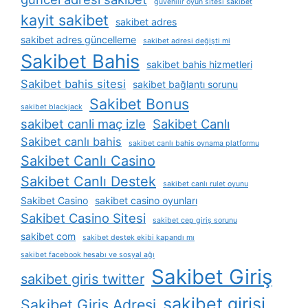
güvenilir oyun sitesi sakibet
kayit sakibet
sakibet adres
sakibet adres güncelleme
sakibet adresi değişti mi
Sakibet Bahis
sakibet bahis hizmetleri
Sakibet bahis sitesi
sakibet bağlantı sorunu
Sakibet Bonus
sakibet blackjack
sakibet canli maç izle
Sakibet Canlı
Sakibet canlı bahis
sakibet canlı bahis oynama platformu
Sakibet Canlı Casino
Sakibet Canlı Destek
sakibet canlı rulet oyunu
Sakibet Casino
sakibet casino oyunları
Sakibet Casino Sitesi
sakibet cep giriş sorunu
sakibet com
sakibet destek ekibi kapandı mı
sakibet facebook hesabı ve sosyal ağı
Sakibet Giriş
sakibet giris twitter
sakibet girişi
Sakibet Giriş Adresi