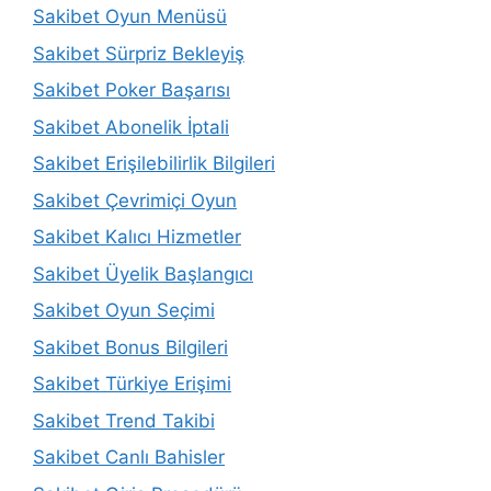
Sakibet Oyun Menüsü
Sakibet Sürpriz Bekleyiş
Sakibet Poker Başarısı
Sakibet Abonelik İptali
Sakibet Erişilebilirlik Bilgileri
Sakibet Çevrimiçi Oyun
Sakibet Kalıcı Hizmetler
Sakibet Üyelik Başlangıcı
Sakibet Oyun Seçimi
Sakibet Bonus Bilgileri
Sakibet Türkiye Erişimi
Sakibet Trend Takibi
Sakibet Canlı Bahisler