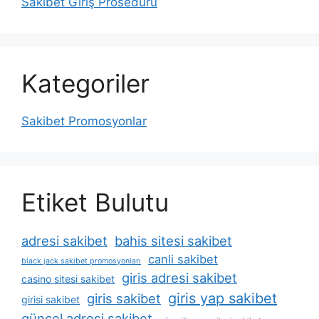
Sakibet Giriş Prosedürü
Kategoriler
Sakibet Promosyonlar
Etiket Bulutu
adresi sakibet
bahis sitesi sakibet
canli sakibet
black jack sakibet promosyonları
giris adresi sakibet
casino sitesi sakibet
giris yap sakibet
giris sakibet
girisi sakibet
güncel adresi sakibet