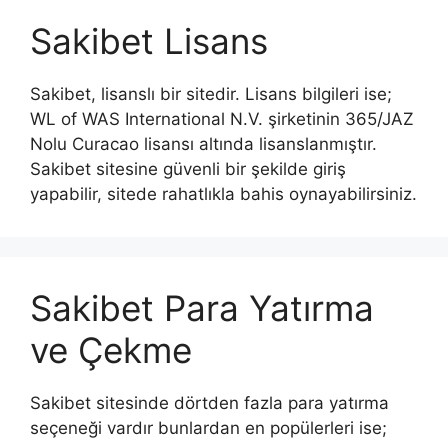
Sakibet Lisans
Sakibet, lisanslı bir sitedir. Lisans bilgileri ise;
WL of WAS International N.V. şirketinin 365/JAZ
Nolu Curacao lisansı altında lisanslanmıştır.
Sakibet sitesine güvenli bir şekilde giriş
yapabilir, sitede rahatlıkla bahis oynayabilirsiniz.
Sakibet Para Yatırma
ve Çekme
Sakibet sitesinde dörtden fazla para yatırma
seçeneği vardır bunlardan en popülerleri ise;