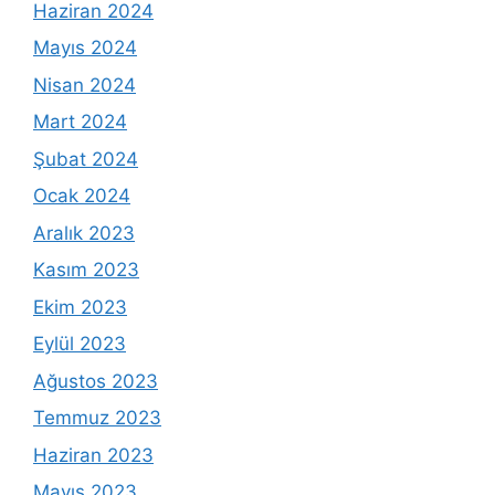
Haziran 2024
Mayıs 2024
Nisan 2024
Mart 2024
Şubat 2024
Ocak 2024
Aralık 2023
Kasım 2023
Ekim 2023
Eylül 2023
Ağustos 2023
Temmuz 2023
Haziran 2023
Mayıs 2023