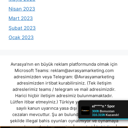
Nisan 2023
Mart 2023
Şubat 2023
Ocak 2023
Avrasya'nın en büyük reklam platformunda olmak için
Microsoft Teams:
reklam@avrasyamarketing.com
adresimizden veya Telegram: @Avrasyamarketing
adresimizden irtibat kurabilirsiniz. (Tek iletişim
adreslerimiz teams / telegram ve mail adresimizdir.
Harici hiçbir iletişim adresimiz bulunmamaktadır.
Lütfen itibar etmeyiniz.) Türkiye yasalarına göre 7258
sayılı kanun uyarınca yasa dışı bahis oynamanın
cezaları mevcuttur. Şu an bulunduğunuz site hiç bir
şekilde illegal bahis oyunları oynatmıyor ve oynamaya
aracı olmuyordur.
kazancasino
|
sararbet
|
bahislion
|