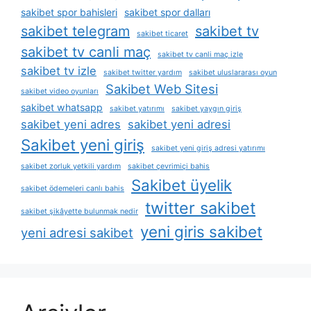
sakibet spor bahisleri
sakibet spor dalları
sakibet telegram
sakibet tv
sakibet ticaret
sakibet tv canli maç
sakibet tv canli maç izle
sakibet tv izle
sakibet twitter yardım
sakibet uluslararası oyun
Sakibet Web Sitesi
sakibet video oyunları
sakibet whatsapp
sakibet yatırımı
sakibet yaygın giriş
sakibet yeni adres
sakibet yeni adresi
Sakibet yeni giriş
sakibet yeni giriş adresi yatırımı
sakibet zorluk yetkili yardım
sakibet çevrimiçi bahis
Sakibet üyelik
sakibet ödemeleri canlı bahis
twitter sakibet
sakibet şikâyette bulunmak nedir
yeni giris sakibet
yeni adresi sakibet