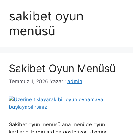
sakibet oyun
menüsü
Sakibet Oyun Menüsü
Temmuz 1, 2026
Yazarı:
admin
Sakibet oyun menüsü ana menüde oyun
kartlarını birbiri ardına gösteriyor. Üzerine