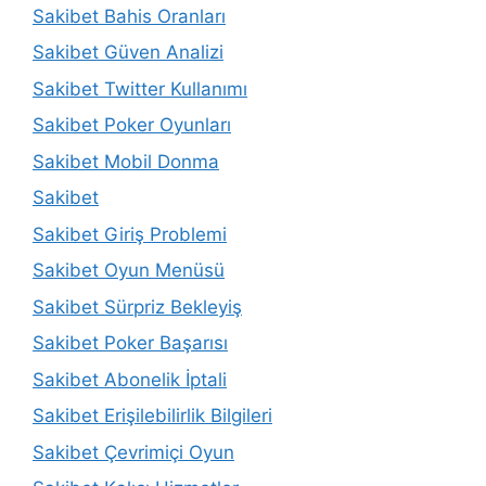
Sakibet Bahis Oranları
Sakibet Güven Analizi
Sakibet Twitter Kullanımı
Sakibet Poker Oyunları
Sakibet Mobil Donma
Sakibet
Sakibet Giriş Problemi
Sakibet Oyun Menüsü
Sakibet Sürpriz Bekleyiş
Sakibet Poker Başarısı
Sakibet Abonelik İptali
Sakibet Erişilebilirlik Bilgileri
Sakibet Çevrimiçi Oyun