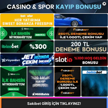
×
Sakibet GİRİŞ İÇİN TIKLAYINIZ!