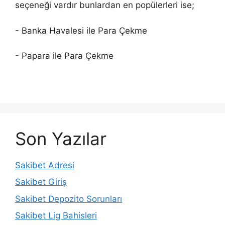
seçeneği vardır bunlardan en popülerleri ise;
- Banka Havalesi ile Para Çekme
- Papara ile Para Çekme
Son Yazılar
Sakibet Adresi
Sakibet Giriş
Sakibet Depozito Sorunları
Sakibet Lig Bahisleri