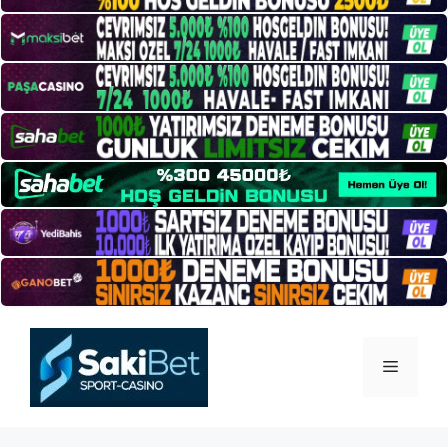
İçeriğe
atla
Menü