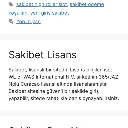
Etiketler
sakibet high roller slot
,
sakibet ödeme
koşulları
,
yeni giris sakibet
Yorum yap
Sakibet Lisans
Sakibet, lisanslı bir sitedir. Lisans bilgileri ise;
WL of WAS International N.V. şirketinin 365/JAZ
Nolu Curacao lisansı altında lisanslanmıştır.
Sakibet sitesine güvenli bir şekilde giriş
yapabilir, sitede rahatlıkla bahis oynayabilirsiniz.