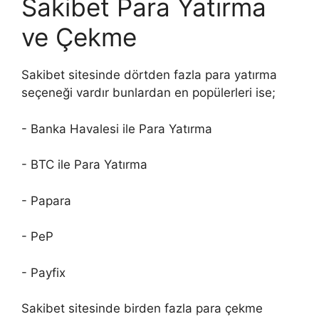
Sakibet Para Yatırma
ve Çekme
Sakibet sitesinde dörtden fazla para yatırma
seçeneği vardır bunlardan en popülerleri ise;
- Banka Havalesi ile Para Yatırma
- BTC ile Para Yatırma
- Papara
- PeP
- Payfix
Sakibet sitesinde birden fazla para çekme