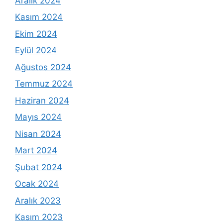
Aralık 2024
Kasım 2024
Ekim 2024
Eylül 2024
Ağustos 2024
Temmuz 2024
Haziran 2024
Mayıs 2024
Nisan 2024
Mart 2024
Şubat 2024
Ocak 2024
Aralık 2023
Kasım 2023