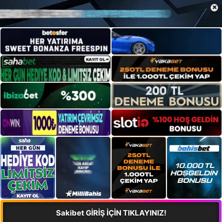
×
Sakibet GİRİŞ İÇİN TIKLAYINIZ!