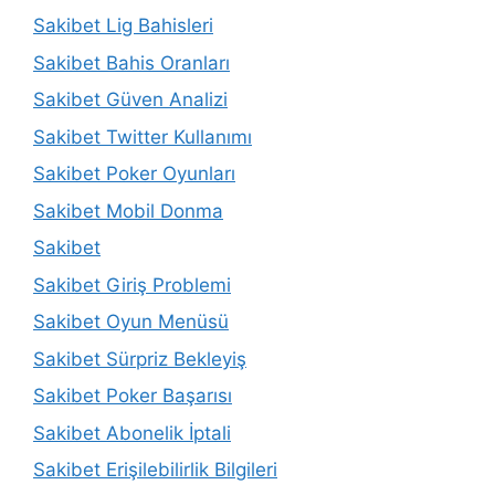
Sakibet Lig Bahisleri
Sakibet Bahis Oranları
Sakibet Güven Analizi
Sakibet Twitter Kullanımı
Sakibet Poker Oyunları
Sakibet Mobil Donma
Sakibet
Sakibet Giriş Problemi
Sakibet Oyun Menüsü
Sakibet Sürpriz Bekleyiş
Sakibet Poker Başarısı
Sakibet Abonelik İptali
Sakibet Erişilebilirlik Bilgileri