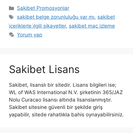
Kategoriler
Sakibet Promosyonlar
Etiketler
sakibet belge zorunluluğu var mı
,
sakibet
i̇çeriklerle i̇lgili şikayetler
,
sakibet maç izleme
Yorum yap
Sakibet Lisans
Sakibet, lisanslı bir sitedir. Lisans bilgileri ise;
WL of WAS International N.V. şirketinin 365/JAZ
Nolu Curacao lisansı altında lisanslanmıştır.
Sakibet sitesine güvenli bir şekilde giriş
yapabilir, sitede rahatlıkla bahis oynayabilirsiniz.