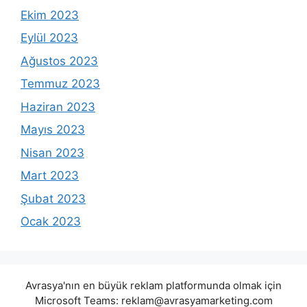
Ekim 2023
Eylül 2023
Ağustos 2023
Temmuz 2023
Haziran 2023
Mayıs 2023
Nisan 2023
Mart 2023
Şubat 2023
Ocak 2023
Avrasya'nın en büyük reklam platformunda olmak için
Microsoft Teams:
reklam@avrasyamarketing.com