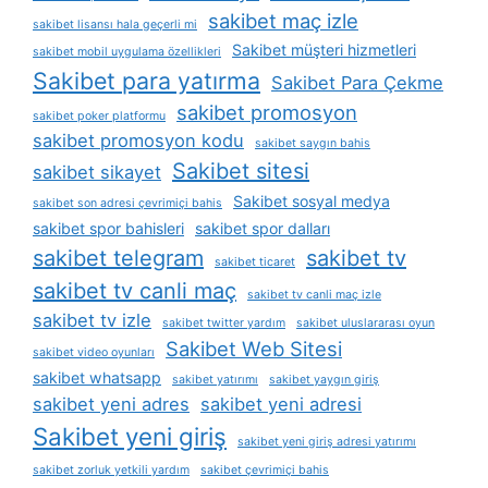
sakibet maç izle
sakibet lisansı hala geçerli mi
Sakibet müşteri hizmetleri
sakibet mobil uygulama özellikleri
Sakibet para yatırma
Sakibet Para Çekme
sakibet promosyon
sakibet poker platformu
sakibet promosyon kodu
sakibet saygın bahis
Sakibet sitesi
sakibet sikayet
Sakibet sosyal medya
sakibet son adresi çevrimiçi bahis
sakibet spor bahisleri
sakibet spor dalları
sakibet telegram
sakibet tv
sakibet ticaret
sakibet tv canli maç
sakibet tv canli maç izle
sakibet tv izle
sakibet twitter yardım
sakibet uluslararası oyun
Sakibet Web Sitesi
sakibet video oyunları
sakibet whatsapp
sakibet yatırımı
sakibet yaygın giriş
sakibet yeni adres
sakibet yeni adresi
Sakibet yeni giriş
sakibet yeni giriş adresi yatırımı
sakibet zorluk yetkili yardım
sakibet çevrimiçi bahis