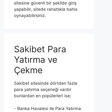
sitesine güvenli bir şekilde giriş
yapabilir, sitede rahatlıkla bahis
oynayabilirsiniz.
Sakibet Para
Yatırma ve
Çekme
Sakibet sitesinde dörtden fazla
para yatırma seçeneği vardır
bunlardan en popülerleri ise;
- Banka Havalesi ile Para Yatırma