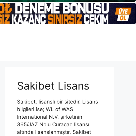
Sakibet Lisans
Sakibet, lisanslı bir sitedir. Lisans
bilgileri ise; WL of WAS
International N.V. şirketinin
365/JAZ Nolu Curacao lisansı
altında lisanslanmıştır. Sakibet