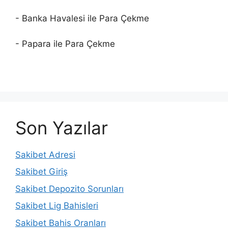
- Banka Havalesi ile Para Çekme
- Papara ile Para Çekme
Son Yazılar
Sakibet Adresi
Sakibet Giriş
Sakibet Depozito Sorunları
Sakibet Lig Bahisleri
Sakibet Bahis Oranları