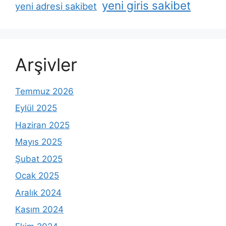
yeni giris sakibet
yeni adresi sakibet
Arşivler
Temmuz 2026
Eylül 2025
Haziran 2025
Mayıs 2025
Şubat 2025
Ocak 2025
Aralık 2024
Kasım 2024