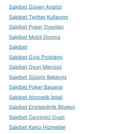
Sakibet Güven Analizi
Sakibet Twitter Kullanımı
Sakibet Poker Oyunları
Sakibet Mobil Donma
Sakibet
Sakibet Giriş Problemi
Sakibet Oyun Menüsü
Sakibet Sürpriz Bekleyiş
Sakibet Poker Başarısı
Sakibet Abonelik İptali
Sakibet Erişilebilirlik Bilgileri
Sakibet Çevrimiçi Oyun
Sakibet Kalıcı Hizmetler