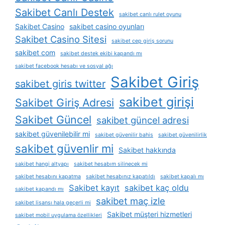
Sakibet Canlı Destek
sakibet canlı rulet oyunu
Sakibet Casino
sakibet casino oyunları
Sakibet Casino Sitesi
sakibet cep giriş sorunu
sakibet com
sakibet destek ekibi kapandı mı
sakibet facebook hesabı ve sosyal ağı
Sakibet Giriş
sakibet giris twitter
sakibet girişi
Sakibet Giriş Adresi
Sakibet Güncel
sakibet güncel adresi
sakibet güvenilebilir mi
sakibet güvenilir bahis
sakibet güvenilirlik
sakibet güvenlir mi
Sakibet hakkında
sakibet hangi altyapı
sakibet hesabım silinecek mi
sakibet hesabını kapatma
sakibet hesabınız kapatıldı
sakibet kapalı mı
Sakibet kayıt
sakibet kaç oldu
sakibet kapandı mı
sakibet maç izle
sakibet lisansı hala geçerli mi
Sakibet müşteri hizmetleri
sakibet mobil uygulama özellikleri