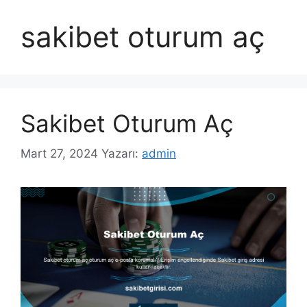
sakibet oturum aç
Sakibet Oturum Aç
Mart 27, 2024
Yazarı:
admin