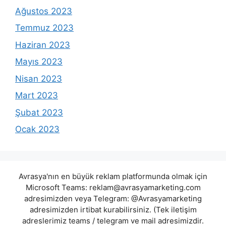
Ağustos 2023
Temmuz 2023
Haziran 2023
Mayıs 2023
Nisan 2023
Mart 2023
Şubat 2023
Ocak 2023
Avrasya'nın en büyük reklam platformunda olmak için
Microsoft Teams:
reklam@avrasyamarketing.com
adresimizden veya Telegram: @Avrasyamarketing
adresimizden irtibat kurabilirsiniz. (Tek iletişim
adreslerimiz teams / telegram ve mail adresimizdir.