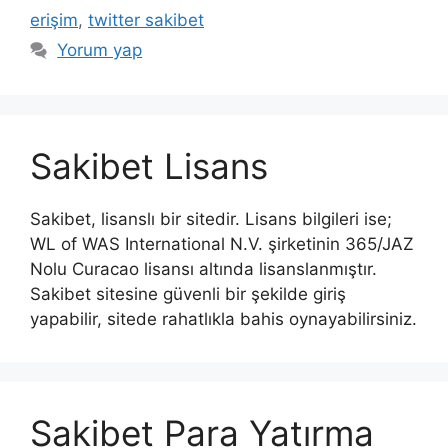
erişim
,
twitter sakibet
Yorum yap
Sakibet Lisans
Sakibet, lisanslı bir sitedir. Lisans bilgileri ise;
WL of WAS International N.V. şirketinin 365/JAZ
Nolu Curacao lisansı altında lisanslanmıştır.
Sakibet sitesine güvenli bir şekilde giriş
yapabilir, sitede rahatlıkla bahis oynayabilirsiniz.
Sakibet Para Yatırma