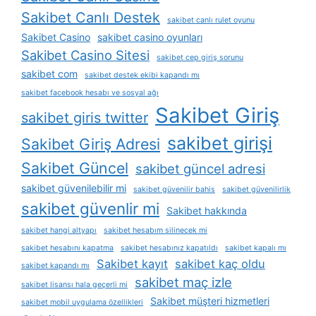
Sakibet Canlı Destek
sakibet canlı rulet oyunu
Sakibet Casino
sakibet casino oyunları
Sakibet Casino Sitesi
sakibet cep giriş sorunu
sakibet com
sakibet destek ekibi kapandı mı
sakibet facebook hesabı ve sosyal ağı
Sakibet Giriş
sakibet giris twitter
sakibet girişi
Sakibet Giriş Adresi
Sakibet Güncel
sakibet güncel adresi
sakibet güvenilebilir mi
sakibet güvenilir bahis
sakibet güvenilirlik
sakibet güvenlir mi
Sakibet hakkında
sakibet hangi altyapı
sakibet hesabım silinecek mi
sakibet hesabını kapatma
sakibet hesabınız kapatıldı
sakibet kapalı mı
Sakibet kayıt
sakibet kaç oldu
sakibet kapandı mı
sakibet maç izle
sakibet lisansı hala geçerli mi
Sakibet müşteri hizmetleri
sakibet mobil uygulama özellikleri