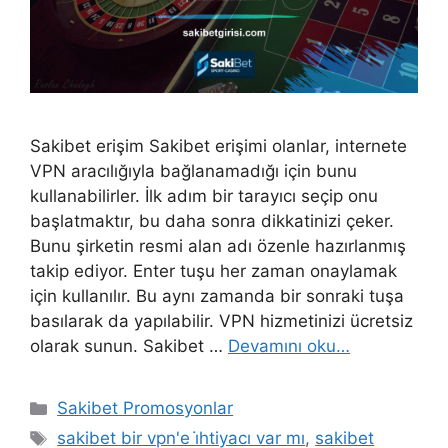
Sakibet erişim Sakibet erişimi olanlar, internete
VPN aracılığıyla bağlanamadığı için bunu
kullanabilirler. İlk adım bir tarayıcı seçip onu
başlatmaktır, bu daha sonra dikkatinizi çeker.
Bunu şirketin resmi alan adı özenle hazırlanmış
takip ediyor. Enter tuşu her zaman onaylamak
için kullanılır. Bu aynı zamanda bir sonraki tuşa
basılarak da yapılabilir. VPN hizmetinizi ücretsiz
olarak sunun. Sakibet …
Devamını oku…
Kategoriler
Sakibet Promosyonlar
Etiketler
sakibet bir vpn'e i̇htiyacı var mı
,
sakibet