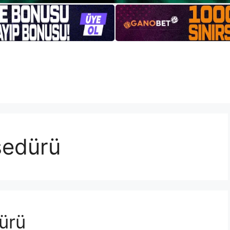
sedürü
ürü