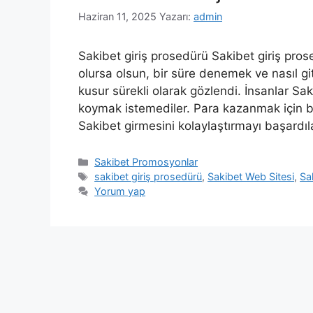
Haziran 11, 2025
Yazarı:
admin
Sakibet giriş prosedürü Sakibet giriş prose
olursa olsun, bir süre denemek ve nasıl git
kusur sürekli olarak gözlendi. İnsanlar S
koymak istemediler. Para kazanmak için b
Sakibet girmesini kolaylaştırmayı başardı
Kategoriler
Sakibet Promosyonlar
Etiketler
sakibet giriş prosedürü
,
Sakibet Web Sitesi
,
Sak
Yorum yap