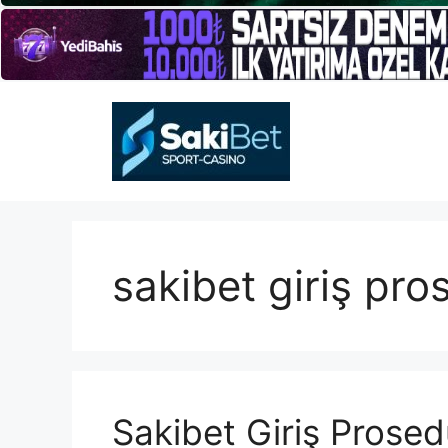
İçeriğe
atla
sakibet giriş pro
Sakibet Giriş Prosed