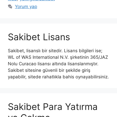
Yorum yap
Sakibet Lisans
Sakibet, lisanslı bir sitedir. Lisans bilgileri ise;
WL of WAS International N.V. şirketinin 365/JAZ
Nolu Curacao lisansı altında lisanslanmıştır.
Sakibet sitesine güvenli bir şekilde giriş
yapabilir, sitede rahatlıkla bahis oynayabilirsiniz.
Sakibet Para Yatırma