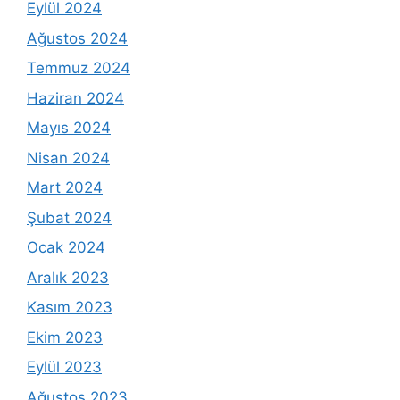
Eylül 2024
Ağustos 2024
Temmuz 2024
Haziran 2024
Mayıs 2024
Nisan 2024
Mart 2024
Şubat 2024
Ocak 2024
Aralık 2023
Kasım 2023
Ekim 2023
Eylül 2023
Ağustos 2023