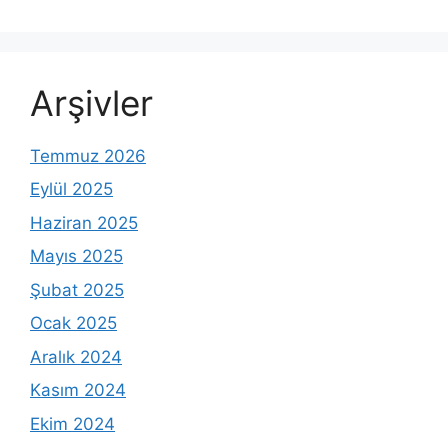
Arşivler
Temmuz 2026
Eylül 2025
Haziran 2025
Mayıs 2025
Şubat 2025
Ocak 2025
Aralık 2024
Kasım 2024
Ekim 2024