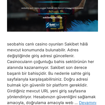
seobahis canlı casino oyunları Sakibet hâlâ
mevcut konumunda bulunabilir. Adres
değiştiğinde giriş adresi güncellenir.
Casinocuların çoğunluğu bahis sektörünün her
alanında kazanamıyor. Sakibet son derece
başarılı bir bahisçidir. Bu nedenle sahte giriş
sayfalarıyla karşılaşabilirsiniz. Doğru adresi
bulmak için güvenilir bir platform gereklidir.
Girdiğiniz mevcut URL yeni giriş sayfasına
yönlendiriyor. Hesabınızın güvenliğini sağlamak
amacıyla, doğrulama amacıyla web …
Devamını