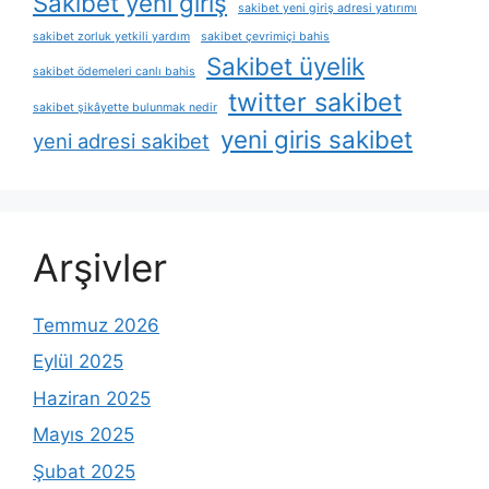
Sakibet yeni giriş
sakibet yeni giriş adresi yatırımı
sakibet zorluk yetkili yardım
sakibet çevrimiçi bahis
Sakibet üyelik
sakibet ödemeleri canlı bahis
twitter sakibet
sakibet şikâyette bulunmak nedir
yeni giris sakibet
yeni adresi sakibet
Arşivler
Temmuz 2026
Eylül 2025
Haziran 2025
Mayıs 2025
Şubat 2025