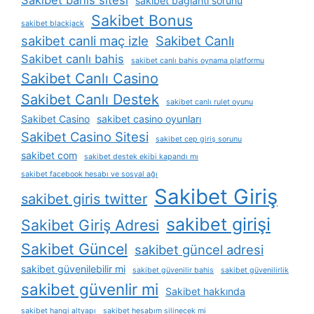
sakibet bağlantı sorunu
Sakibet Bonus
sakibet blackjack
sakibet canli maç izle
Sakibet Canlı
Sakibet canlı bahis
sakibet canlı bahis oynama platformu
Sakibet Canlı Casino
Sakibet Canlı Destek
sakibet canlı rulet oyunu
Sakibet Casino
sakibet casino oyunları
Sakibet Casino Sitesi
sakibet cep giriş sorunu
sakibet com
sakibet destek ekibi kapandı mı
sakibet facebook hesabı ve sosyal ağı
Sakibet Giriş
sakibet giris twitter
sakibet girişi
Sakibet Giriş Adresi
Sakibet Güncel
sakibet güncel adresi
sakibet güvenilebilir mi
sakibet güvenilir bahis
sakibet güvenilirlik
sakibet güvenlir mi
Sakibet hakkında
sakibet hangi altyapı
sakibet hesabım silinecek mi