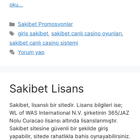
oku…
Kategoriler
Sakibet Promosyonlar
Etiketler
giris sakibet
,
sakibet canlı casino oyunları
,
sakibet canlı casino sistemi
Yorum yap
Sakibet Lisans
Sakibet, lisanslı bir sitedir. Lisans bilgileri ise;
WL of WAS International N.V. şirketinin 365/JAZ
Nolu Curacao lisansı altında lisanslanmıştır.
Sakibet sitesine güvenli bir şekilde giriş
yapabilir, sitede rahatlıkla bahis oynayabilirsiniz.