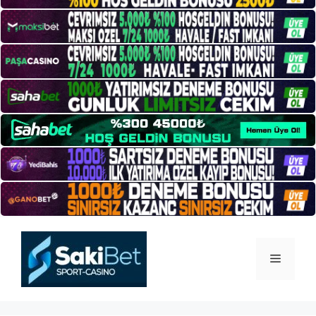
İçeriğe
atla
Menü