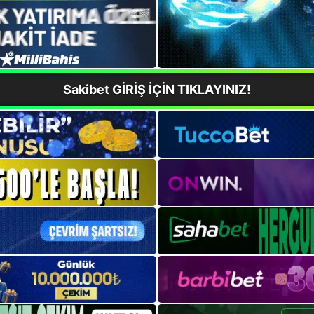
Sakibet GİRİŞ İÇİN TIKLAYINIZ!