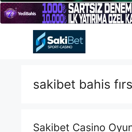
İçeriğe
atla
sakibet bahis fırs
Sakibet Casino Oyun