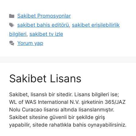
Kategoriler
Sakibet Promosyonlar
Etiketler
sakibet bahis editörü
,
sakibet erişilebilirlik
bilgileri
,
sakibet tv izle
Yorum yap
Sakibet Lisans
Sakibet, lisanslı bir sitedir. Lisans bilgileri ise;
WL of WAS International N.V. şirketinin 365/JAZ
Nolu Curacao lisansı altında lisanslanmıştır.
Sakibet sitesine güvenli bir şekilde giriş
yapabilir, sitede rahatlıkla bahis oynayabilirsiniz.