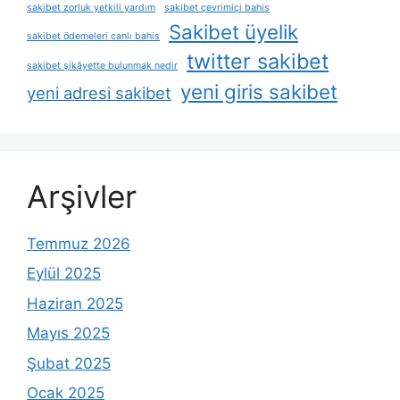
sakibet zorluk yetkili yardım
sakibet çevrimiçi bahis
Sakibet üyelik
sakibet ödemeleri canlı bahis
twitter sakibet
sakibet şikâyette bulunmak nedir
yeni giris sakibet
yeni adresi sakibet
Arşivler
Temmuz 2026
Eylül 2025
Haziran 2025
Mayıs 2025
Şubat 2025
Ocak 2025