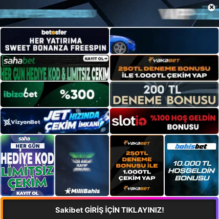
×
Sakibet GİRİŞ İÇİN TIKLAYINIZ!