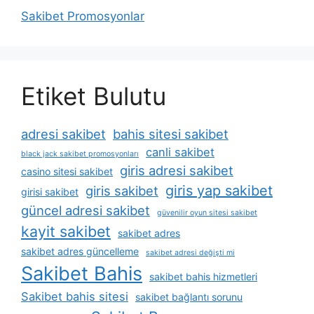
Sakibet Promosyonlar
Etiket Bulutu
adresi sakibet
bahis sitesi sakibet
canli sakibet
black jack sakibet promosyonları
giris adresi sakibet
casino sitesi sakibet
giris yap sakibet
giris sakibet
girisi sakibet
güncel adresi sakibet
güvenilir oyun sitesi sakibet
kayit sakibet
sakibet adres
sakibet adres güncelleme
sakibet adresi değişti mi
Sakibet Bahis
sakibet bahis hizmetleri
Sakibet bahis sitesi
sakibet bağlantı sorunu