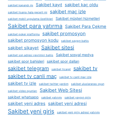
Sakibet kayıt
sakibet kaç oldu
sakibet kapandı mı
sakibet maç izle
sakibet lisansı hala geçerli mi
Sakibet müşteri hizmetleri
sakibet mobil uygulama özellikleri
Sakibet para yatırma
Sakibet Para Çekme
sakibet promosyon
sakibet poker platformu
sakibet promosyon kodu
sakibet saygın bahis
Sakibet sitesi
sakibet sikayet
Sakibet sosyal medya
sakibet son adresi çevrimiçi bahis
sakibet spor bahisleri
sakibet spor dalları
sakibet telegram
sakibet tv
sakibet ticaret
sakibet tv canli maç
sakibet tv canli maç izle
sakibet tv izle
sakibet twitter yardım
sakibet uluslararası oyun
Sakibet Web Sitesi
sakibet video oyunları
sakibet whatsapp
sakibet yatırımı
sakibet yaygın giriş
sakibet yeni adres
sakibet yeni adresi
Sakibet yeni giriş
sakibet yeni giriş adresi yatırımı