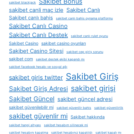
Sakibet Bonus
sakibet blackjack
sakibet canli maç izle
Sakibet Canlı
Sakibet canlı bahis
sakibet canlı bahis oynama platformu
Sakibet Canlı Casino
Sakibet Canlı Destek
sakibet canlı rulet oyunu
Sakibet Casino
sakibet casino oyunları
Sakibet Casino Sitesi
sakibet cep giriş sorunu
sakibet com
sakibet destek ekibi kapandı mı
sakibet facebook hesabı ve sosyal ağı
Sakibet Giriş
sakibet giris twitter
sakibet girişi
Sakibet Giriş Adresi
Sakibet Güncel
sakibet güncel adresi
sakibet güvenilebilir mi
sakibet güvenilir bahis
sakibet güvenilirlik
sakibet güvenlir mi
Sakibet hakkında
sakibet hangi altyapı
sakibet hesabım silinecek mi
sakibet hesabını kapatma
sakibet hesabınız kapatıldı
sakibet kapalı mı