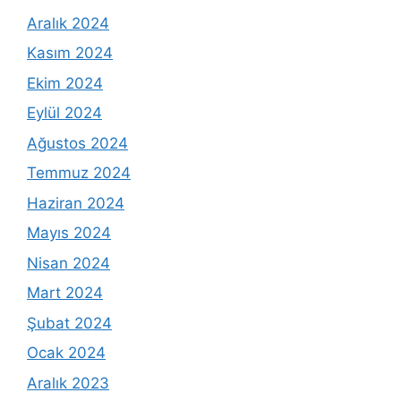
Aralık 2024
Kasım 2024
Ekim 2024
Eylül 2024
Ağustos 2024
Temmuz 2024
Haziran 2024
Mayıs 2024
Nisan 2024
Mart 2024
Şubat 2024
Ocak 2024
Aralık 2023