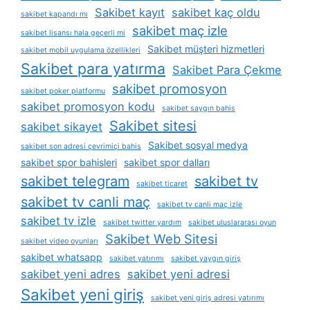
Sakibet kayıt
sakibet kaç oldu
sakibet kapandı mı
sakibet maç izle
sakibet lisansı hala geçerli mi
Sakibet müşteri hizmetleri
sakibet mobil uygulama özellikleri
Sakibet para yatırma
Sakibet Para Çekme
sakibet promosyon
sakibet poker platformu
sakibet promosyon kodu
sakibet saygın bahis
Sakibet sitesi
sakibet sikayet
Sakibet sosyal medya
sakibet son adresi çevrimiçi bahis
sakibet spor bahisleri
sakibet spor dalları
sakibet telegram
sakibet tv
sakibet ticaret
sakibet tv canli maç
sakibet tv canli maç izle
sakibet tv izle
sakibet twitter yardım
sakibet uluslararası oyun
Sakibet Web Sitesi
sakibet video oyunları
sakibet whatsapp
sakibet yatırımı
sakibet yaygın giriş
sakibet yeni adres
sakibet yeni adresi
Sakibet yeni giriş
sakibet yeni giriş adresi yatırımı