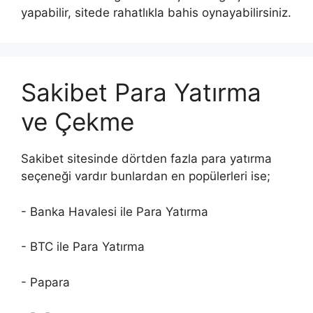
yapabilir, sitede rahatlıkla bahis oynayabilirsiniz.
Sakibet Para Yatırma
ve Çekme
Sakibet sitesinde dörtden fazla para yatırma
seçeneği vardır bunlardan en popülerleri ise;
- Banka Havalesi ile Para Yatırma
- BTC ile Para Yatırma
- Papara