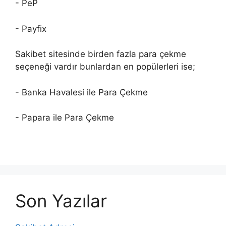
- PeP
- Payfix
Sakibet sitesinde birden fazla para çekme
seçeneği vardır bunlardan en popülerleri ise;
- Banka Havalesi ile Para Çekme
- Papara ile Para Çekme
Son Yazılar