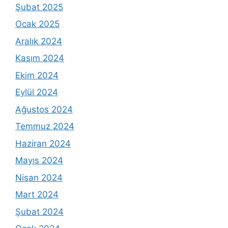
Şubat 2025
Ocak 2025
Aralık 2024
Kasım 2024
Ekim 2024
Eylül 2024
Ağustos 2024
Temmuz 2024
Haziran 2024
Mayıs 2024
Nisan 2024
Mart 2024
Şubat 2024