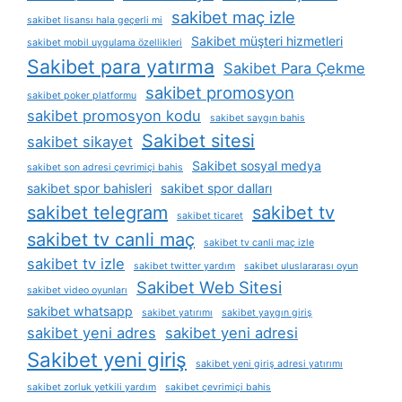
sakibet maç izle
sakibet lisansı hala geçerli mi
Sakibet müşteri hizmetleri
sakibet mobil uygulama özellikleri
Sakibet para yatırma
Sakibet Para Çekme
sakibet promosyon
sakibet poker platformu
sakibet promosyon kodu
sakibet saygın bahis
Sakibet sitesi
sakibet sikayet
Sakibet sosyal medya
sakibet son adresi çevrimiçi bahis
sakibet spor bahisleri
sakibet spor dalları
sakibet telegram
sakibet tv
sakibet ticaret
sakibet tv canli maç
sakibet tv canli maç izle
sakibet tv izle
sakibet twitter yardım
sakibet uluslararası oyun
Sakibet Web Sitesi
sakibet video oyunları
sakibet whatsapp
sakibet yatırımı
sakibet yaygın giriş
sakibet yeni adres
sakibet yeni adresi
Sakibet yeni giriş
sakibet yeni giriş adresi yatırımı
sakibet zorluk yetkili yardım
sakibet çevrimiçi bahis