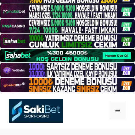
İçeriğe
atla
Menü