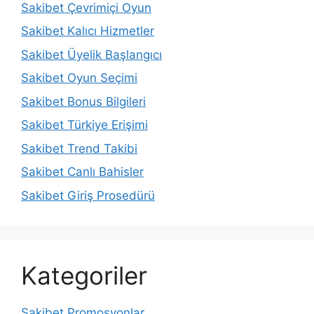
Sakibet Çevrimiçi Oyun
Sakibet Kalıcı Hizmetler
Sakibet Üyelik Başlangıcı
Sakibet Oyun Seçimi
Sakibet Bonus Bilgileri
Sakibet Türkiye Erişimi
Sakibet Trend Takibi
Sakibet Canlı Bahisler
Sakibet Giriş Prosedürü
Kategoriler
Sakibet Promosyonlar