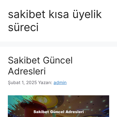
sakibet kısa üyelik
süreci
Sakibet Güncel
Adresleri
Şubat 1, 2025
Yazarı:
admin