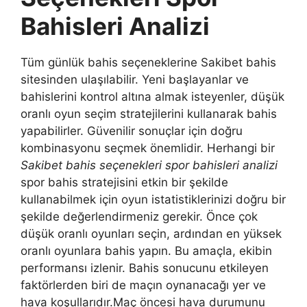
Bahisleri Analizi
Tüm günlük bahis seçeneklerine Sakibet bahis
sitesinden ulaşılabilir. Yeni başlayanlar ve
bahislerini kontrol altına almak isteyenler, düşük
oranlı oyun seçim stratejilerini kullanarak bahis
yapabilirler. Güvenilir sonuçlar için doğru
kombinasyonu seçmek önemlidir. Herhangi bir
Sakibet bahis seçenekleri spor bahisleri analizi
spor bahis stratejisini etkin bir şekilde
kullanabilmek için oyun istatistiklerinizi doğru bir
şekilde değerlendirmeniz gerekir. Önce çok
düşük oranlı oyunları seçin, ardından en yüksek
oranlı oyunlara bahis yapın. Bu amaçla, ekibin
performansı izlenir. Bahis sonucunu etkileyen
faktörlerden biri de maçın oynanacağı yer ve
hava koşullarıdır.Maç öncesi hava durumunu