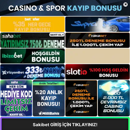
×
Sakibet GİRİŞ İÇİN TIKLAYINIZ!