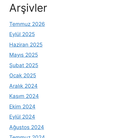
Arşivler
Temmuz 2026
Eylül 2025
Haziran 2025
Mayıs 2025
Şubat 2025
Ocak 2025
Aralık 2024
Kasım 2024
Ekim 2024
Eylül 2024
Ağustos 2024
Temmuz 2024