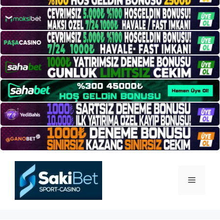
İçeriğe
atla
Menü