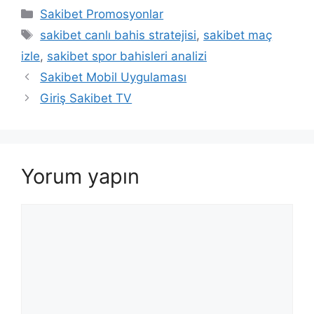
Kategoriler
Sakibet Promosyonlar
Etiketler
sakibet canlı bahis stratejisi
,
sakibet maç
izle
,
sakibet spor bahisleri analizi
Sakibet Mobil Uygulaması
Giriş Sakibet TV
Yorum yapın
Yorum