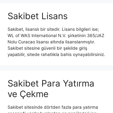
Sakibet Lisans
Sakibet, lisanslı bir sitedir. Lisans bilgileri ise;
WL of WAS International N.V. şirketinin 365/JAZ
Nolu Curacao lisansı altında lisanslanmıştır.
Sakibet sitesine güvenli bir şekilde giriş
yapabilir, sitede rahatlıkla bahis oynayabilirsiniz.
Sakibet Para Yatırma
ve Çekme
Sakibet sitesinde dörtden fazla para yatırma