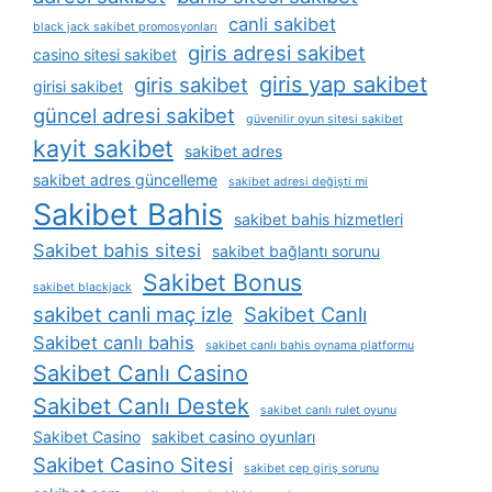
canli sakibet
black jack sakibet promosyonları
giris adresi sakibet
casino sitesi sakibet
giris yap sakibet
giris sakibet
girisi sakibet
güncel adresi sakibet
güvenilir oyun sitesi sakibet
kayit sakibet
sakibet adres
sakibet adres güncelleme
sakibet adresi değişti mi
Sakibet Bahis
sakibet bahis hizmetleri
Sakibet bahis sitesi
sakibet bağlantı sorunu
Sakibet Bonus
sakibet blackjack
sakibet canli maç izle
Sakibet Canlı
Sakibet canlı bahis
sakibet canlı bahis oynama platformu
Sakibet Canlı Casino
Sakibet Canlı Destek
sakibet canlı rulet oyunu
Sakibet Casino
sakibet casino oyunları
Sakibet Casino Sitesi
sakibet cep giriş sorunu