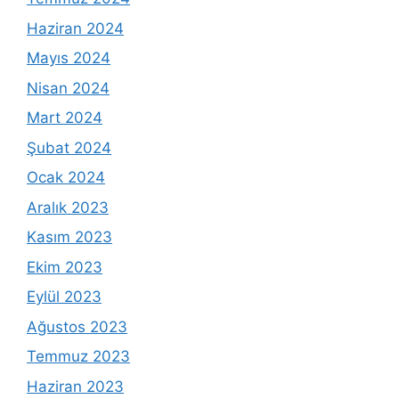
Haziran 2024
Mayıs 2024
Nisan 2024
Mart 2024
Şubat 2024
Ocak 2024
Aralık 2023
Kasım 2023
Ekim 2023
Eylül 2023
Ağustos 2023
Temmuz 2023
Haziran 2023