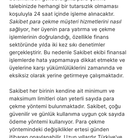
talebinizde herhangi bir tutarsızlık olmaması
koşuluyla 24 saat içinde işleme alınacaktır.
Sakibet para çekme müşteri hizmetlerini nasıl
sağlıyor
, her üyenin para yatırma ve çekme
işlemlerinin doğrulandığı, özellikle finans
sektöründe yılda iki kez sıkı denetimler
gerçekleştirir. Bu nedenle Sakibet ekibi finansal
işlemlerde hata yapmamaya dikkat etmekte ve
üyelerine karşı yükümlülüklerini zamanında ve
eksiksiz olarak yerine getirmeye çalışmaktadır.
Sakibet her birinin kendine ait minimum ve
maksimum limitleri olan yeterli sayıda para
çekme yöntemi bulunmaktadır. Sakibet, çoğu
güvenilir ve günlük kullanıma uygun çok sayıda
ödeme yöntemi kullanıyor. Para çekme
yöntemindeki değişiklikler ertesi günden
itibaren onaylanabilir. Uzun yıllardır Türkiye’ye