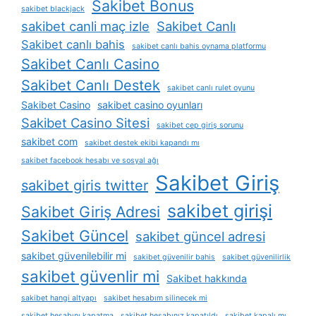
Sakibet Bonus
sakibet blackjack
sakibet canli maç izle
Sakibet Canlı
Sakibet canlı bahis
sakibet canlı bahis oynama platformu
Sakibet Canlı Casino
Sakibet Canlı Destek
sakibet canlı rulet oyunu
Sakibet Casino
sakibet casino oyunları
Sakibet Casino Sitesi
sakibet cep giriş sorunu
sakibet com
sakibet destek ekibi kapandı mı
sakibet facebook hesabı ve sosyal ağı
Sakibet Giriş
sakibet giris twitter
sakibet girişi
Sakibet Giriş Adresi
Sakibet Güncel
sakibet güncel adresi
sakibet güvenilebilir mi
sakibet güvenilir bahis
sakibet güvenilirlik
sakibet güvenlir mi
Sakibet hakkında
sakibet hangi altyapı
sakibet hesabım silinecek mi
sakibet hesabını kapatma
sakibet hesabınız kapatıldı
sakibet kapalı mı