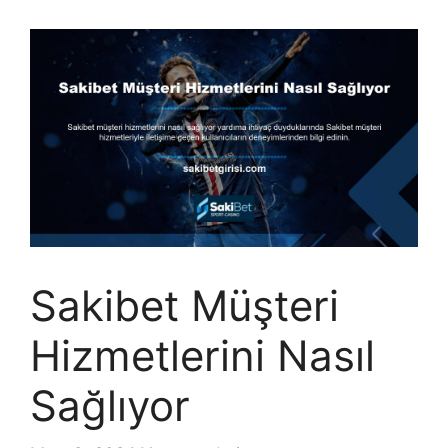
Sakibet Müşteri
Hizmetlerini Nasıl
Sağlıyor