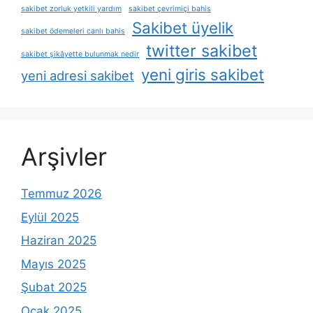
sakibet zorluk yetkili yardım
sakibet çevrimiçi bahis
Sakibet üyelik
sakibet ödemeleri canlı bahis
twitter sakibet
sakibet şikâyette bulunmak nedir
yeni giris sakibet
yeni adresi sakibet
Arşivler
Temmuz 2026
Eylül 2025
Haziran 2025
Mayıs 2025
Şubat 2025
Ocak 2025