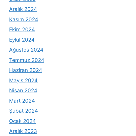
Aralık 2024
Kasım 2024
Ekim 2024
Eylül 2024
Ağustos 2024
Temmuz 2024
Haziran 2024
Mayıs 2024
Nisan 2024
Mart 2024
Şubat 2024
Ocak 2024
Aralık 2023