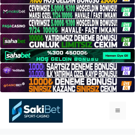
İçeriğe
atla
Menü