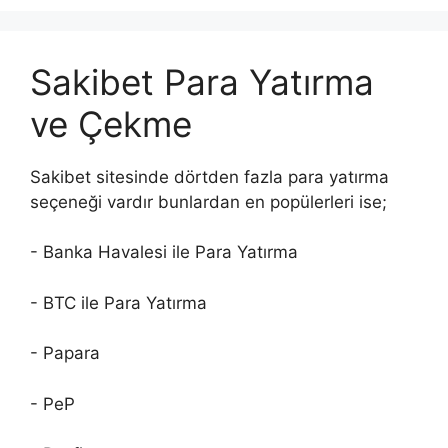
Sakibet Para Yatırma
ve Çekme
Sakibet sitesinde dörtden fazla para yatırma
seçeneği vardır bunlardan en popülerleri ise;
- Banka Havalesi ile Para Yatırma
- BTC ile Para Yatırma
- Papara
- PeP