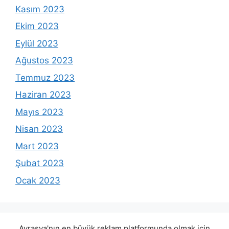
Kasım 2023
Ekim 2023
Eylül 2023
Ağustos 2023
Temmuz 2023
Haziran 2023
Mayıs 2023
Nisan 2023
Mart 2023
Şubat 2023
Ocak 2023
Avrasya'nın en büyük reklam platformunda olmak için