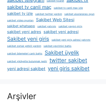
sakibet ticaret
sakibet tv canli maç
sakibet tv canli maç izle
sakibet tv izle
sakibet twitter yardım
sakibet uluslararası oyun
Sakibet Web Sitesi
sakibet video oyunları
sakibet whatsapp
sakibet yatırımı
sakibet yaygın giriş
sakibet yeni adres
sakibet yeni adresi
Sakibet yeni giriş
sakibet yeni giriş adresi yatırımı
sakibet zorluk yetkili yardım
sakibet çevrimiçi bahis
Sakibet üyelik
sakibet ödemeleri canlı bahis
twitter sakibet
sakibet şikâyette bulunmak nedir
yeni giris sakibet
yeni adresi sakibet
Arşivler