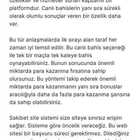
özellikler ve hizmetler sunan kapsamlı bir
platformdur. Canlı bahislerin yanı sıra sürekli
olarak olumlu sonuçlar veren bir özellik daha
var.
Bu tür anlaşmalarda ilk sırayı alan taraf her
zaman iyi temsil edilir. Bu canlı bahis seçeneği
ile tek bir maçta tek kaleye bahis
oynayabilirsiniz. Bunun sonucunda önemli
miktarda para kazanma fırsatına sahip
olursunuz. Bu yöntemi takip ederek önemli
miktarda para kazanmanın yanı sıra bonuslar
aracılığıyla daha da fazla para kazanma şansına
da sahip olabilirsiniz.
Sakibet site sistemi size siteye sınırsız erişim
sağlar. Sisteme göre öncelik vereceğiz. Bu web
sitesi bir başvuru süreci gerektirmez. Dilediğiniz