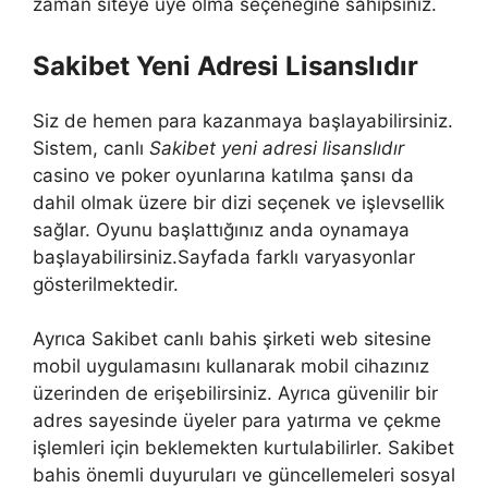
zaman siteye üye olma seçeneğine sahipsiniz.
Sakibet Yeni Adresi Lisanslıdır
Siz de hemen para kazanmaya başlayabilirsiniz.
Sistem, canlı
Sakibet yeni adresi lisanslıdır
casino ve poker oyunlarına katılma şansı da
dahil olmak üzere bir dizi seçenek ve işlevsellik
sağlar. Oyunu başlattığınız anda oynamaya
başlayabilirsiniz.Sayfada farklı varyasyonlar
gösterilmektedir.
Ayrıca Sakibet canlı bahis şirketi web sitesine
mobil uygulamasını kullanarak mobil cihazınız
üzerinden de erişebilirsiniz. Ayrıca güvenilir bir
adres sayesinde üyeler para yatırma ve çekme
işlemleri için beklemekten kurtulabilirler. Sakibet
bahis önemli duyuruları ve güncellemeleri sosyal