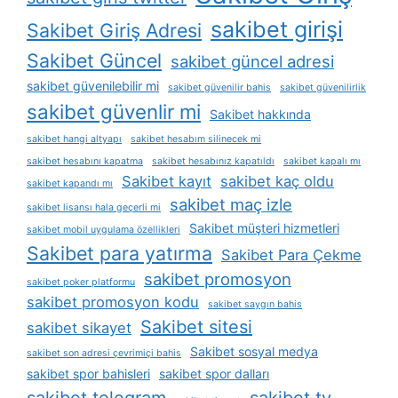
sakibet girişi
Sakibet Giriş Adresi
Sakibet Güncel
sakibet güncel adresi
sakibet güvenilebilir mi
sakibet güvenilir bahis
sakibet güvenilirlik
sakibet güvenlir mi
Sakibet hakkında
sakibet hangi altyapı
sakibet hesabım silinecek mi
sakibet hesabını kapatma
sakibet hesabınız kapatıldı
sakibet kapalı mı
Sakibet kayıt
sakibet kaç oldu
sakibet kapandı mı
sakibet maç izle
sakibet lisansı hala geçerli mi
Sakibet müşteri hizmetleri
sakibet mobil uygulama özellikleri
Sakibet para yatırma
Sakibet Para Çekme
sakibet promosyon
sakibet poker platformu
sakibet promosyon kodu
sakibet saygın bahis
Sakibet sitesi
sakibet sikayet
Sakibet sosyal medya
sakibet son adresi çevrimiçi bahis
sakibet spor bahisleri
sakibet spor dalları
sakibet telegram
sakibet tv