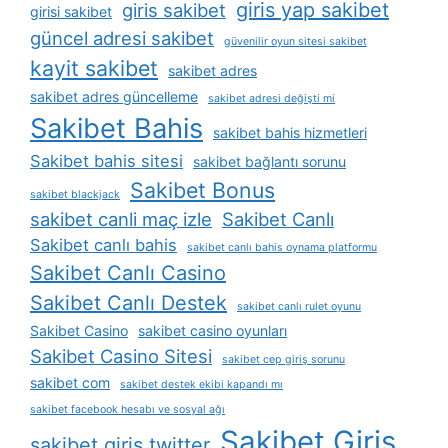
giris yap sakibet
giris sakibet
girisi sakibet
güncel adresi sakibet
güvenilir oyun sitesi sakibet
kayit sakibet
sakibet adres
sakibet adres güncelleme
sakibet adresi değişti mi
Sakibet Bahis
sakibet bahis hizmetleri
Sakibet bahis sitesi
sakibet bağlantı sorunu
Sakibet Bonus
sakibet blackjack
sakibet canli maç izle
Sakibet Canlı
Sakibet canlı bahis
sakibet canlı bahis oynama platformu
Sakibet Canlı Casino
Sakibet Canlı Destek
sakibet canlı rulet oyunu
Sakibet Casino
sakibet casino oyunları
Sakibet Casino Sitesi
sakibet cep giriş sorunu
sakibet com
sakibet destek ekibi kapandı mı
sakibet facebook hesabı ve sosyal ağı
Sakibet Giriş
sakibet giris twitter