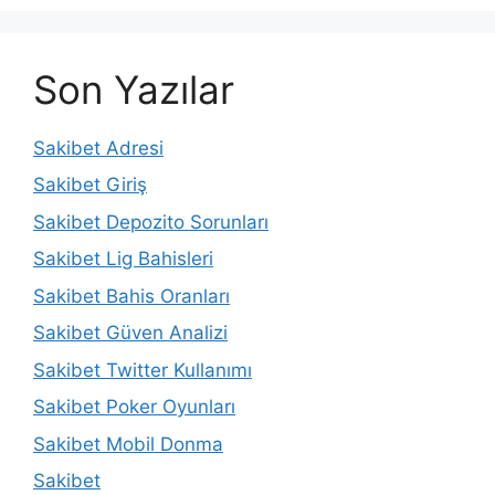
Son Yazılar
Sakibet Adresi
Sakibet Giriş
Sakibet Depozito Sorunları
Sakibet Lig Bahisleri
Sakibet Bahis Oranları
Sakibet Güven Analizi
Sakibet Twitter Kullanımı
Sakibet Poker Oyunları
Sakibet Mobil Donma
Sakibet