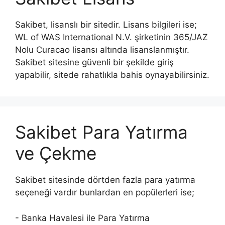
Sakibet, lisanslı bir sitedir. Lisans bilgileri ise;
WL of WAS International N.V. şirketinin 365/JAZ
Nolu Curacao lisansı altında lisanslanmıştır.
Sakibet sitesine güvenli bir şekilde giriş
yapabilir, sitede rahatlıkla bahis oynayabilirsiniz.
Sakibet Para Yatırma
ve Çekme
Sakibet sitesinde dörtden fazla para yatırma
seçeneği vardır bunlardan en popülerleri ise;
- Banka Havalesi ile Para Yatırma