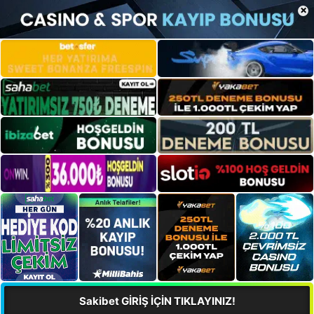
×
Sakibet GİRİŞ İÇİN TIKLAYINIZ!