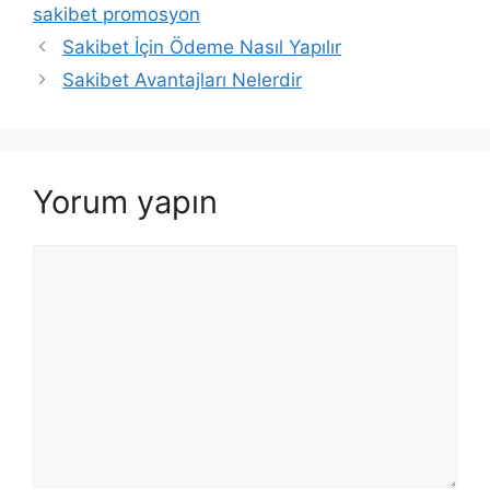
sakibet promosyon
Sakibet İçin Ödeme Nasıl Yapılır
Sakibet Avantajları Nelerdir
Yorum yapın
Yorum