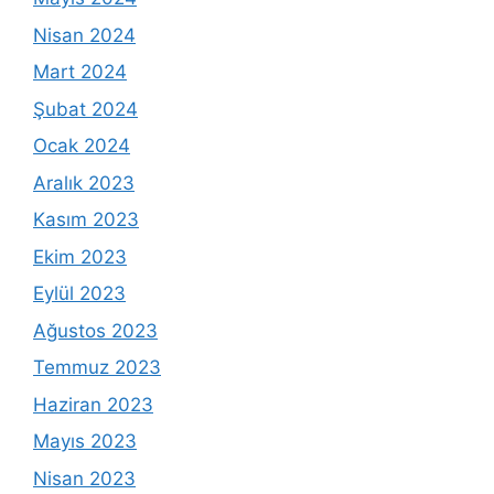
Nisan 2024
Mart 2024
Şubat 2024
Ocak 2024
Aralık 2023
Kasım 2023
Ekim 2023
Eylül 2023
Ağustos 2023
Temmuz 2023
Haziran 2023
Mayıs 2023
Nisan 2023