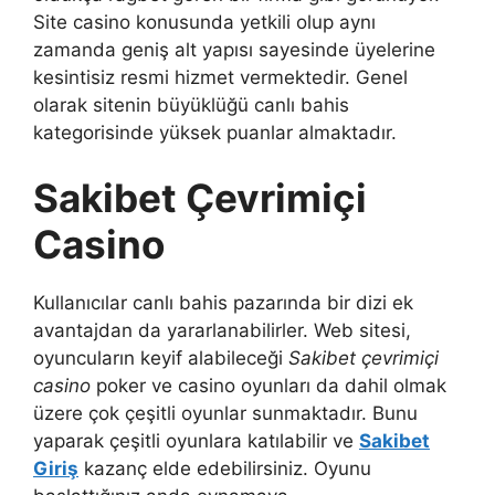
Site casino konusunda yetkili olup aynı
zamanda geniş alt yapısı sayesinde üyelerine
kesintisiz resmi hizmet vermektedir. Genel
olarak sitenin büyüklüğü canlı bahis
kategorisinde yüksek puanlar almaktadır.
Sakibet Çevrimiçi
Casino
Kullanıcılar canlı bahis pazarında bir dizi ek
avantajdan da yararlanabilirler. Web sitesi,
oyuncuların keyif alabileceği
Sakibet çevrimiçi
casino
poker ve casino oyunları da dahil olmak
üzere çok çeşitli oyunlar sunmaktadır. Bunu
yaparak çeşitli oyunlara katılabilir ve
Sakibet
Giriş
kazanç elde edebilirsiniz. Oyunu