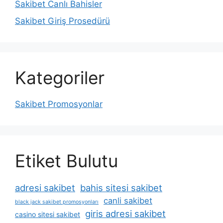
Sakibet Canlı Bahisler
Sakibet Giriş Prosedürü
Kategoriler
Sakibet Promosyonlar
Etiket Bulutu
adresi sakibet
bahis sitesi sakibet
canli sakibet
black jack sakibet promosyonları
giris adresi sakibet
casino sitesi sakibet