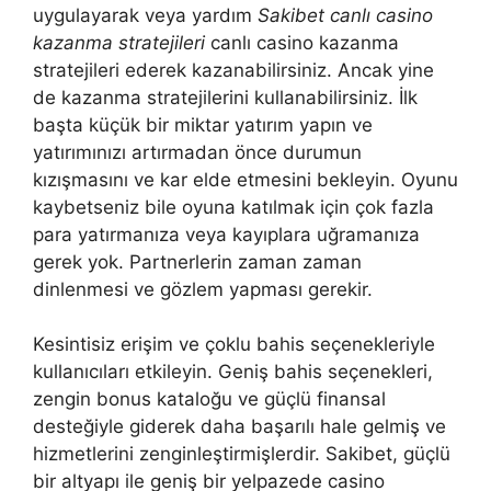
uygulayarak veya yardım
Sakibet canlı casino
kazanma stratejileri
canlı casino kazanma
stratejileri ederek kazanabilirsiniz. Ancak yine
de kazanma stratejilerini kullanabilirsiniz. İlk
başta küçük bir miktar yatırım yapın ve
yatırımınızı artırmadan önce durumun
kızışmasını ve kar elde etmesini bekleyin. Oyunu
kaybetseniz bile oyuna katılmak için çok fazla
para yatırmanıza veya kayıplara uğramanıza
gerek yok. Partnerlerin zaman zaman
dinlenmesi ve gözlem yapması gerekir.
Kesintisiz erişim ve çoklu bahis seçenekleriyle
kullanıcıları etkileyin. Geniş bahis seçenekleri,
zengin bonus kataloğu ve güçlü finansal
desteğiyle giderek daha başarılı hale gelmiş ve
hizmetlerini zenginleştirmişlerdir. Sakibet, güçlü
bir altyapı ile geniş bir yelpazede casino