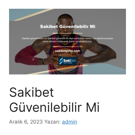
Sakibet
Güvenilebilir Mi
Aralık 6, 2023
Yazarı:
admin