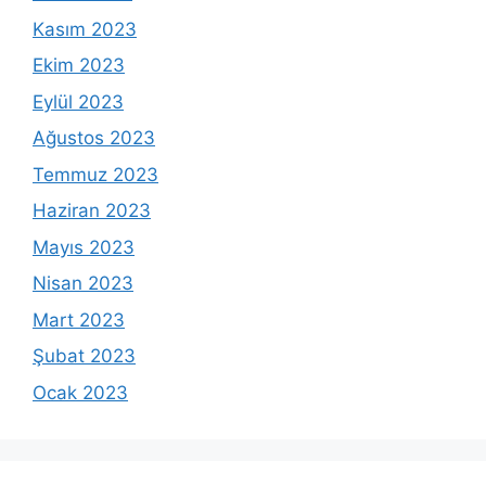
Kasım 2023
Ekim 2023
Eylül 2023
Ağustos 2023
Temmuz 2023
Haziran 2023
Mayıs 2023
Nisan 2023
Mart 2023
Şubat 2023
Ocak 2023