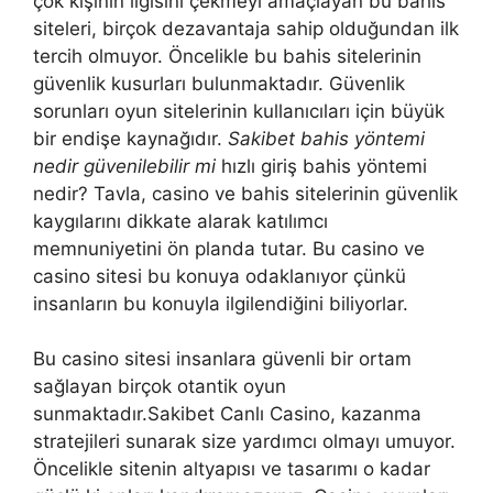
çok kişinin ilgisini çekmeyi amaçlayan bu bahis
siteleri, birçok dezavantaja sahip olduğundan ilk
tercih olmuyor. Öncelikle bu bahis sitelerinin
güvenlik kusurları bulunmaktadır. Güvenlik
sorunları oyun sitelerinin kullanıcıları için büyük
bir endişe kaynağıdır.
Sakibet bahis yöntemi
nedir güvenilebilir mi
hızlı giriş bahis yöntemi
nedir? Tavla, casino ve bahis sitelerinin güvenlik
kaygılarını dikkate alarak katılımcı
memnuniyetini ön planda tutar. Bu casino ve
casino sitesi bu konuya odaklanıyor çünkü
insanların bu konuyla ilgilendiğini biliyorlar.
Bu casino sitesi insanlara güvenli bir ortam
sağlayan birçok otantik oyun
sunmaktadır.Sakibet Canlı Casino, kazanma
stratejileri sunarak size yardımcı olmayı umuyor.
Öncelikle sitenin altyapısı ve tasarımı o kadar