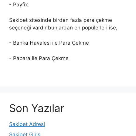
- Payfix
Sakibet sitesinde birden fazla para çekme
seçeneği vardır bunlardan en popülerleri ise;
- Banka Havalesi ile Para Çekme
- Papara ile Para Çekme
Son Yazılar
Sakibet Adresi
Sakibet Giriş