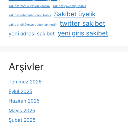
sakibet zorluk yetkili yardım
sakibet çevrimiçi bahis
Sakibet üyelik
sakibet ödemeleri canlı bahis
twitter sakibet
sakibet şikâyette bulunmak nedir
yeni giris sakibet
yeni adresi sakibet
Arşivler
Temmuz 2026
Eylül 2025
Haziran 2025
Mayıs 2025
Şubat 2025