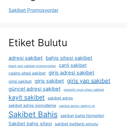
Sakibet Promosyonlar
Etiket Bulutu
adresi sakibet
bahis sitesi sakibet
canli sakibet
black jack sakibet promosyonları
giris adresi sakibet
casino sitesi sakibet
giris yap sakibet
giris sakibet
girisi sakibet
güncel adresi sakibet
güvenilir oyun sitesi sakibet
kayit sakibet
sakibet adres
sakibet adres güncelleme
sakibet adresi değişti mi
Sakibet Bahis
sakibet bahis hizmetleri
Sakibet bahis sitesi
sakibet bağlantı sorunu