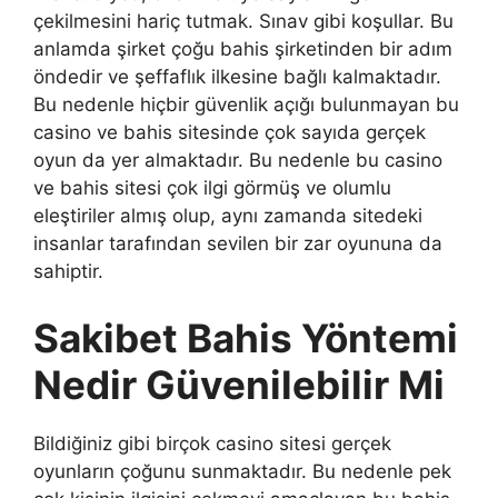
çekilmesini hariç tutmak. Sınav gibi koşullar. Bu
anlamda şirket çoğu bahis şirketinden bir adım
öndedir ve şeffaflık ilkesine bağlı kalmaktadır.
Bu nedenle hiçbir güvenlik açığı bulunmayan bu
casino ve bahis sitesinde çok sayıda gerçek
oyun da yer almaktadır. Bu nedenle bu casino
ve bahis sitesi çok ilgi görmüş ve olumlu
eleştiriler almış olup, aynı zamanda sitedeki
insanlar tarafından sevilen bir zar oyununa da
sahiptir.
Sakibet Bahis Yöntemi
Nedir Güvenilebilir Mi
Bildiğiniz gibi birçok casino sitesi gerçek
oyunların çoğunu sunmaktadır. Bu nedenle pek