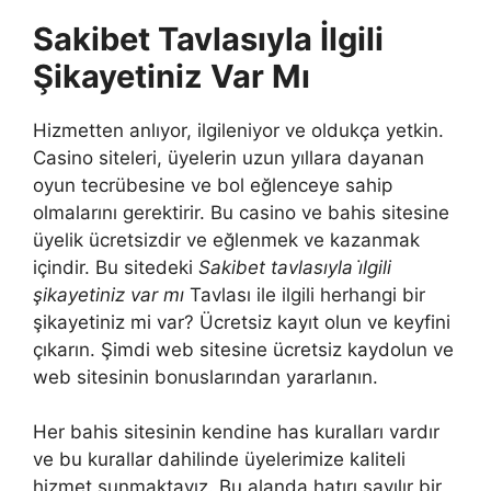
Sakibet Tavlasıyla İlgili
Şikayetiniz Var Mı
Hizmetten anlıyor, ilgileniyor ve oldukça yetkin.
Casino siteleri, üyelerin uzun yıllara dayanan
oyun tecrübesine ve bol eğlenceye sahip
olmalarını gerektirir. Bu casino ve bahis sitesine
üyelik ücretsizdir ve eğlenmek ve kazanmak
içindir. Bu sitedeki
Sakibet tavlasıyla i̇lgili
şikayetiniz var mı
Tavlası ile ilgili herhangi bir
şikayetiniz mi var? Ücretsiz kayıt olun ve keyfini
çıkarın. Şimdi web sitesine ücretsiz kaydolun ve
web sitesinin bonuslarından yararlanın.
Her bahis sitesinin kendine has kuralları vardır
ve bu kurallar dahilinde üyelerimize kaliteli
hizmet sunmaktayız. Bu alanda hatırı sayılır bir