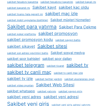
sakibet hesabını kapatma
sakibet hesabınız kapatıldı
sakibet kapalı mı
Sakibet kayıt
sakibet kaç oldu
sakibet kapandı mı
sakibet maç izle
sakibet lisansı hala geçerli mi
Sakibet müşteri hizmetleri
sakibet mobil uygulama özellikleri
Sakibet para yatırma
Sakibet Para Çekme
sakibet promosyon
sakibet poker platformu
sakibet promosyon kodu
sakibet saygın bahis
Sakibet sitesi
sakibet sikayet
Sakibet sosyal medya
sakibet son adresi çevrimiçi bahis
sakibet spor bahisleri
sakibet spor dalları
sakibet telegram
sakibet tv
sakibet ticaret
sakibet tv canli maç
sakibet tv canli maç izle
sakibet tv izle
sakibet twitter yardım
sakibet uluslararası oyun
Sakibet Web Sitesi
sakibet video oyunları
sakibet whatsapp
sakibet yatırımı
sakibet yaygın giriş
sakibet yeni adres
sakibet yeni adresi
Sakibet yeni giriş
sakibet yeni giriş adresi yatırımı