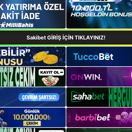
Sakibet GİRİŞ İÇİN TIKLAYINIZ!