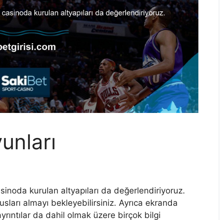
unları
sinoda kurulan altyapıları da değerlendiriyoruz.
sları almayı bekleyebilirsiniz. Ayrıca ekranda
ayrıntılar da dahil olmak üzere birçok bilgi