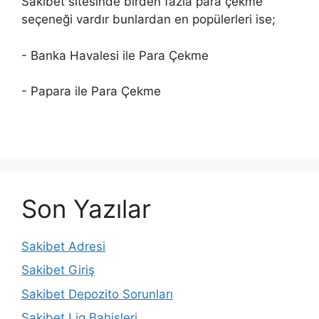
Sakibet sitesinde birden fazla para çekme
seçeneği vardır bunlardan en popülerleri ise;
- Banka Havalesi ile Para Çekme
- Papara ile Para Çekme
Son Yazılar
Sakibet Adresi
Sakibet Giriş
Sakibet Depozito Sorunları
Sakibet Lig Bahisleri