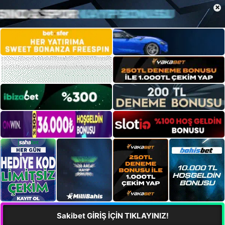
×
Sakibet GİRİŞ İÇİN TIKLAYINIZ!