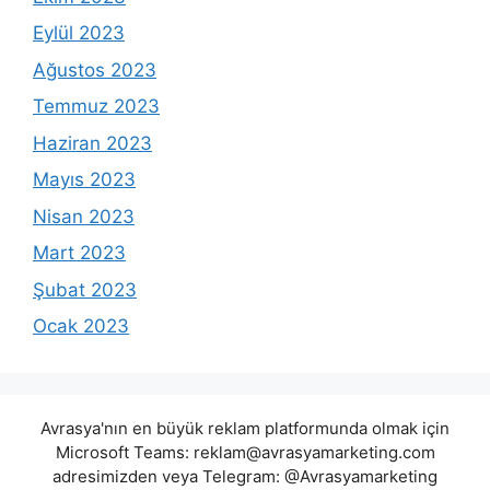
Eylül 2023
Ağustos 2023
Temmuz 2023
Haziran 2023
Mayıs 2023
Nisan 2023
Mart 2023
Şubat 2023
Ocak 2023
Avrasya'nın en büyük reklam platformunda olmak için
Microsoft Teams:
reklam@avrasyamarketing.com
adresimizden veya Telegram: @Avrasyamarketing