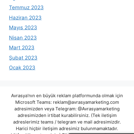
Temmuz 2023
Haziran 2023
Mayıs 2023
Nisan 2023
Mart 2023
Şubat 2023
Ocak 2023
Avrasya'nın en büyük reklam platformunda olmak için
Microsoft Teams:
reklam@avrasyamarketing.com
adresimizden veya Telegram: @Avrasyamarketing
adresimizden irtibat kurabilirsiniz. (Tek iletişim
adreslerimiz teams / telegram ve mail adresimizdir.
Harici hiçbir iletişim adresimiz bulunmamaktadır.