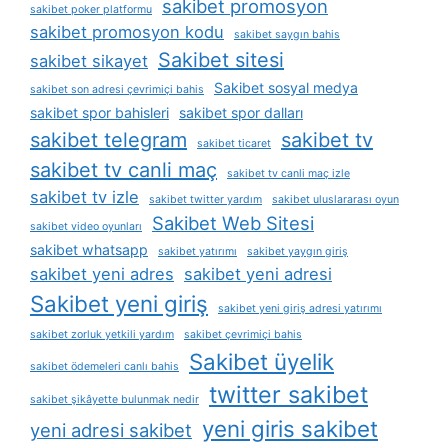
sakibet promosyon
sakibet poker platformu
sakibet promosyon kodu
sakibet saygın bahis
Sakibet sitesi
sakibet sikayet
Sakibet sosyal medya
sakibet son adresi çevrimiçi bahis
sakibet spor bahisleri
sakibet spor dalları
sakibet telegram
sakibet tv
sakibet ticaret
sakibet tv canli maç
sakibet tv canli maç izle
sakibet tv izle
sakibet twitter yardım
sakibet uluslararası oyun
Sakibet Web Sitesi
sakibet video oyunları
sakibet whatsapp
sakibet yatırımı
sakibet yaygın giriş
sakibet yeni adres
sakibet yeni adresi
Sakibet yeni giriş
sakibet yeni giriş adresi yatırımı
sakibet zorluk yetkili yardım
sakibet çevrimiçi bahis
Sakibet üyelik
sakibet ödemeleri canlı bahis
twitter sakibet
sakibet şikâyette bulunmak nedir
yeni giris sakibet
yeni adresi sakibet