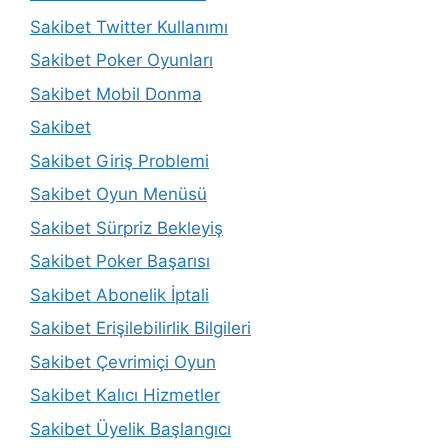
Sakibet Twitter Kullanımı
Sakibet Poker Oyunları
Sakibet Mobil Donma
Sakibet
Sakibet Giriş Problemi
Sakibet Oyun Menüsü
Sakibet Sürpriz Bekleyiş
Sakibet Poker Başarısı
Sakibet Abonelik İptali
Sakibet Erişilebilirlik Bilgileri
Sakibet Çevrimiçi Oyun
Sakibet Kalıcı Hizmetler
Sakibet Üyelik Başlangıcı