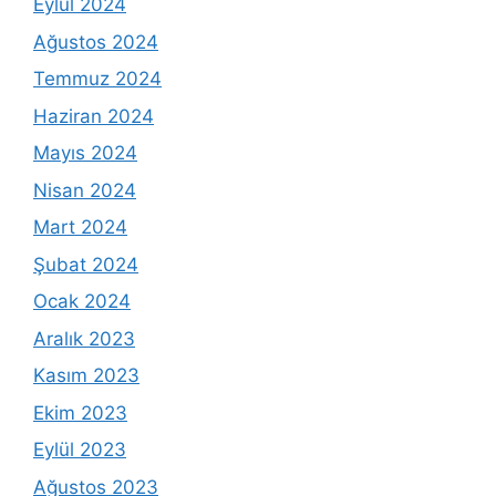
Eylül 2024
Ağustos 2024
Temmuz 2024
Haziran 2024
Mayıs 2024
Nisan 2024
Mart 2024
Şubat 2024
Ocak 2024
Aralık 2023
Kasım 2023
Ekim 2023
Eylül 2023
Ağustos 2023