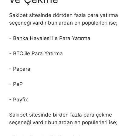
Sakibet sitesinde dörtden fazla para yatırma
seçeneği vardır bunlardan en popülerleri ise;
- Banka Havalesi ile Para Yatırma
- BTC ile Para Yatırma
- Papara
- PeP
- Payfix
Sakibet sitesinde birden fazla para çekme
seçeneği vardır bunlardan en popülerleri ise;