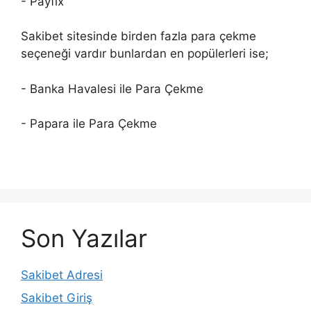
- Payfix
Sakibet sitesinde birden fazla para çekme
seçeneği vardır bunlardan en popülerleri ise;
- Banka Havalesi ile Para Çekme
- Papara ile Para Çekme
Son Yazılar
Sakibet Adresi
Sakibet Giriş