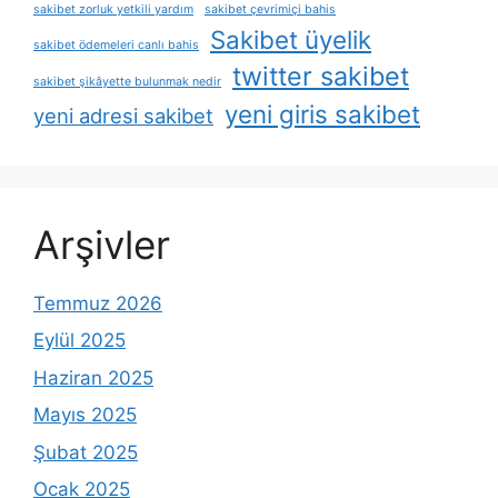
sakibet zorluk yetkili yardım
sakibet çevrimiçi bahis
Sakibet üyelik
sakibet ödemeleri canlı bahis
twitter sakibet
sakibet şikâyette bulunmak nedir
yeni giris sakibet
yeni adresi sakibet
Arşivler
Temmuz 2026
Eylül 2025
Haziran 2025
Mayıs 2025
Şubat 2025
Ocak 2025