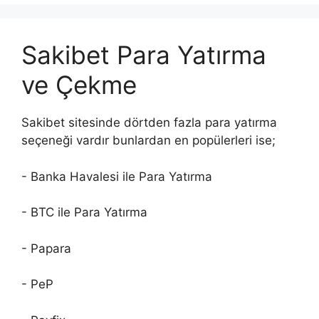
Sakibet Para Yatırma
ve Çekme
Sakibet sitesinde dörtden fazla para yatırma
seçeneği vardır bunlardan en popülerleri ise;
- Banka Havalesi ile Para Yatırma
- BTC ile Para Yatırma
- Papara
- PeP