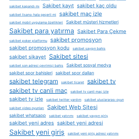
Sakibet kayıt
sakibet kaç oldu
sakibet kapandı mı
sakibet maç izle
sakibet lisansı hala geçerli mi
Sakibet müşteri hizmetleri
sakibet mobil uygulama özellikleri
Sakibet para yatırma
Sakibet Para Çekme
sakibet promosyon
sakibet poker platformu
sakibet promosyon kodu
sakibet saygın bahis
Sakibet sitesi
sakibet sikayet
Sakibet sosyal medya
sakibet son adresi çevrimiçi bahis
sakibet spor bahisleri
sakibet spor dalları
sakibet telegram
sakibet tv
sakibet ticaret
sakibet tv canli maç
sakibet tv canli maç izle
sakibet tv izle
sakibet twitter yardım
sakibet uluslararası oyun
Sakibet Web Sitesi
sakibet video oyunları
sakibet whatsapp
sakibet yatırımı
sakibet yaygın giriş
sakibet yeni adres
sakibet yeni adresi
Sakibet yeni giriş
sakibet yeni giriş adresi yatırımı