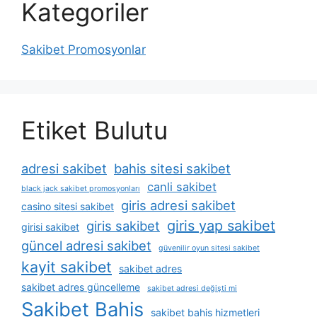
Kategoriler
Sakibet Promosyonlar
Etiket Bulutu
adresi sakibet
bahis sitesi sakibet
canli sakibet
black jack sakibet promosyonları
giris adresi sakibet
casino sitesi sakibet
giris yap sakibet
giris sakibet
girisi sakibet
güncel adresi sakibet
güvenilir oyun sitesi sakibet
kayit sakibet
sakibet adres
sakibet adres güncelleme
sakibet adresi değişti mi
Sakibet Bahis
sakibet bahis hizmetleri