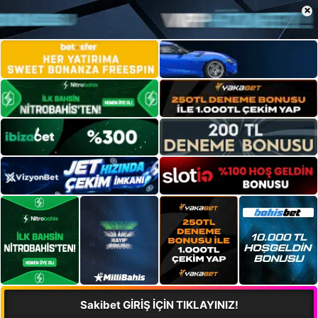
×
Sakibet GİRİŞ İÇİN TIKLAYINIZ!