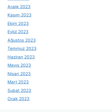
Aralık 2023
Kasım 2023
Ekim 2023
Eylül 2023
Ağustos 2023
Temmuz 2023
Haziran 2023
Mayıs 2023
Nisan 2023
Mart 2023
Şubat 2023
Ocak 2023