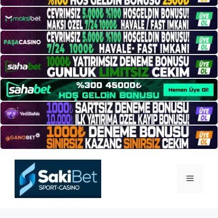
İçeriğe
atla
Menü