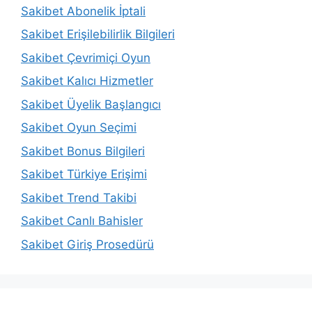
Sakibet Abonelik İptali
Sakibet Erişilebilirlik Bilgileri
Sakibet Çevrimiçi Oyun
Sakibet Kalıcı Hizmetler
Sakibet Üyelik Başlangıcı
Sakibet Oyun Seçimi
Sakibet Bonus Bilgileri
Sakibet Türkiye Erişimi
Sakibet Trend Takibi
Sakibet Canlı Bahisler
Sakibet Giriş Prosedürü