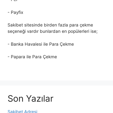
- Payfix
Sakibet sitesinde birden fazla para çekme
seçeneği vardır bunlardan en popülerleri ise;
- Banka Havalesi ile Para Çekme
- Papara ile Para Çekme
Son Yazılar
Sakibet Adresi