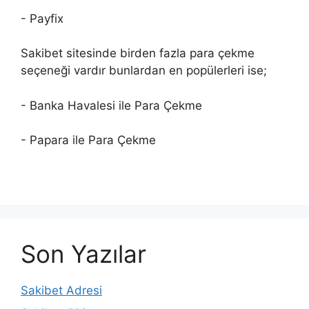
- Payfix
Sakibet sitesinde birden fazla para çekme
seçeneği vardır bunlardan en popülerleri ise;
- Banka Havalesi ile Para Çekme
- Papara ile Para Çekme
Son Yazılar
Sakibet Adresi