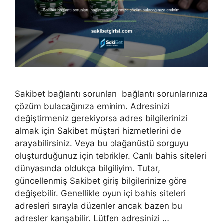
Sakibet bağlantı sorunları bağlantı sorunlarınıza
çözüm bulacağınıza eminim. Adresinizi
değiştirmeniz gerekiyorsa adres bilgilerinizi
almak için Sakibet müşteri hizmetlerini de
arayabilirsiniz. Veya bu olağanüstü sorguyu
oluşturduğunuz için tebrikler. Canlı bahis siteleri
dünyasında oldukça bilgiliyim. Tutar,
güncellenmiş Sakibet giriş bilgilerinize göre
değişebilir. Genellikle oyun içi bahis siteleri
adresleri sırayla düzenler ancak bazen bu
adresler karışabilir. Lütfen adresinizi …