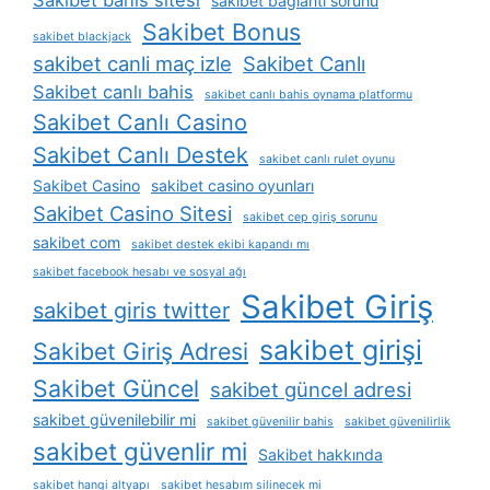
sakibet bağlantı sorunu
Sakibet Bonus
sakibet blackjack
sakibet canli maç izle
Sakibet Canlı
Sakibet canlı bahis
sakibet canlı bahis oynama platformu
Sakibet Canlı Casino
Sakibet Canlı Destek
sakibet canlı rulet oyunu
Sakibet Casino
sakibet casino oyunları
Sakibet Casino Sitesi
sakibet cep giriş sorunu
sakibet com
sakibet destek ekibi kapandı mı
sakibet facebook hesabı ve sosyal ağı
Sakibet Giriş
sakibet giris twitter
sakibet girişi
Sakibet Giriş Adresi
Sakibet Güncel
sakibet güncel adresi
sakibet güvenilebilir mi
sakibet güvenilir bahis
sakibet güvenilirlik
sakibet güvenlir mi
Sakibet hakkında
sakibet hangi altyapı
sakibet hesabım silinecek mi