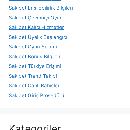
Sakibet Erişilebilirlik Bilgileri
Sakibet Çevrimiçi Oyun
Sakibet Kalıcı Hizmetler
Sakibet Üyelik Başlangıcı
Sakibet Oyun Seçimi
Sakibet Bonus Bilgileri
Sakibet Türkiye Erişimi
Sakibet Trend Takibi
Sakibet Canlı Bahisler
Sakibet Giriş Prosedürü
Kategoriler