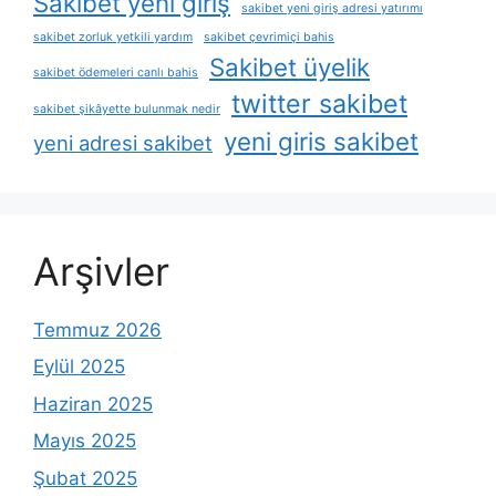
Sakibet yeni giriş
sakibet yeni giriş adresi yatırımı
sakibet zorluk yetkili yardım
sakibet çevrimiçi bahis
Sakibet üyelik
sakibet ödemeleri canlı bahis
twitter sakibet
sakibet şikâyette bulunmak nedir
yeni giris sakibet
yeni adresi sakibet
Arşivler
Temmuz 2026
Eylül 2025
Haziran 2025
Mayıs 2025
Şubat 2025