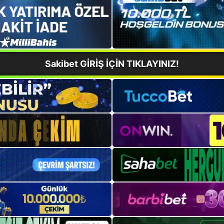
Sakibet GİRİŞ İÇİN TIKLAYINIZ!