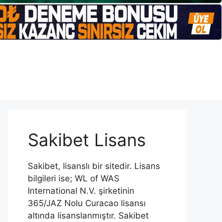
Sakibet Lisans
Sakibet, lisanslı bir sitedir. Lisans
bilgileri ise; WL of WAS
International N.V. şirketinin
365/JAZ Nolu Curacao lisansı
altında lisanslanmıştır. Sakibet