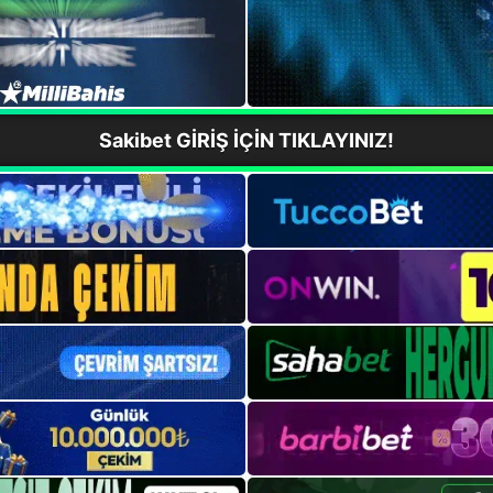
Sakibet GİRİŞ İÇİN TIKLAYINIZ!