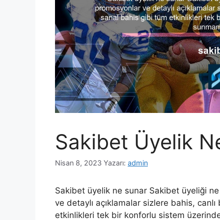
Sakibet Üyelik N
Nisan 8, 2023
Yazarı:
admin
Sakibet üyelik ne sunar Sakibet üyeliği n
ve detaylı açıklamalar sizlere bahis, canlı
etkinlikleri tek bir konforlu sistem üzeri